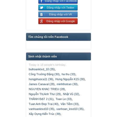
Đăng nhập với Facebook
Đăng nhập với Twitter
Đăng nhập với VK
Đăng nhập với Google
Tìm chúng tôi trên Facebook
Sinh nhật thành viên
Today is 18 people's birthday.
buihoanktxd_10 (35)
,
Công Trường Đặng (30)
,
ha thu (33)
,
hongphuoca11 (36)
,
Hưng Nguyễn K15 (30)
,
James Canaval (28)
,
minhthotran (30)
,
NGUYEN KHAC TRIEU (28)
,
Nguyễn Thị Anh Thư (29)
,
Nhật Vũ (32)
,
THÀNH ĐẠT 2 (31)
,
Toan Le (33)
,
Tuan Anh Đep Trai (40)
,
Văn Tiềm (33)
,
vanhoanktxd10 (35)
,
vanhoan_ktxd10 (35)
,
Xây Dựng Kiến Trúc (39)
,