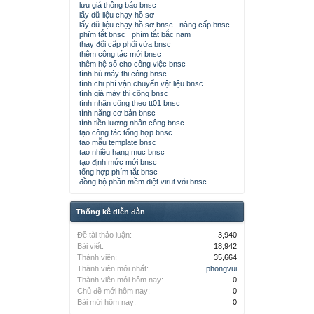
lưu giá thông báo bnsc
lấy dữ liệu chạy hồ sơ
lấy dữ liệu chạy hồ sơ bnsc
nâng cấp bnsc
phím tắt bnsc
phím tắt bắc nam
thay đổi cấp phối vữa bnsc
thêm công tác mới bnsc
thêm hệ số cho công việc bnsc
tính bù máy thi công bnsc
tính chi phí vận chuyển vật liệu bnsc
tính giá máy thi công bnsc
tính nhân công theo tt01 bnsc
tính năng cơ bản bnsc
tính tiền lương nhân công bnsc
tạo công tác tổng hợp bnsc
tạo mẫu template bnsc
tạo nhiều hạng mục bnsc
tạo định mức mới bnsc
tổng hợp phím tắt bnsc
đồng bộ phần mềm diệt virut với bnsc
Thống kê diễn đàn
Đề tài thảo luận:
3,940
Bài viết:
18,942
Thành viên:
35,664
Thành viên mới nhất:
phongvui
Thành viên mới hôm nay:
0
Chủ đề mới hôm nay:
0
Bài mới hôm nay:
0