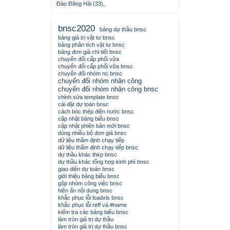
Đào Đăng Hải (33)
,
bnsc2020
bảng dự thầu bnsc
bảng giá trị vật tư bnsc
bảng phân tích vật tư bnsc
bảng đơn giá chi tiết bnsc
chuyển đổi cấp phối vữa
chuyển đổi cấp phối vữa bnsc
chuyển đổi nhóm nc bnsc
chuyển đổi nhóm nhân công
chuyển đổi nhóm nhân công bnsc
chỉnh sửa template bnsc
cài đặt dự toán bnsc
cách bóc thép điện nước bnsc
cập nhật bảng biểu bnsc
cập nhật phiên bản mới bnsc
dùng nhiều bộ đơn giá bnsc
dữ liệu thẩm định chạy tiếp
dữ liệu thẩm định chạy tiếp bnsc
dự thầu khác thkp bnsc
dự thầu khác tổng hợp kinh phí bnsc
giao diện dự toán bnsc
giới thiệu bảng biểu bnsc
gộp nhóm công việc bnsc
hiện ẩn nội dung bnsc
khắc phục lỗi loadxls bnsc
khắc phục lỗi reff và #name
kiểm tra các bảng biểu bnsc
làm tròn giá trị dự thầu
làm tròn giá trị dự thầu bnsc