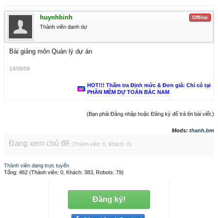
huynhbinh
Offline
Thành viên danh dự
Bài giảng môn Quản lý dự án
14/08/09
HOT!!! Thẩm tra Định mức & Đơn giá: Chỉ có tại
PHẦN MỀM DỰ TOÁN BẮC NAM
(Bạn phải Đăng nhập hoặc Đăng ký để trả lời bài viết.)
Mods:
thanh.bm
Đang xem chủ đề
(Thành viên: 0, Khách: 0)
Thành viên đang trực tuyến
Tổng: 462 (Thành viên: 0, Khách: 383, Robots: 79)
Đăng ký!