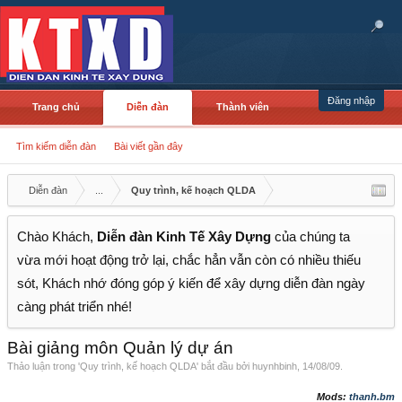
Đăng nhập
Trang chủ
Diễn đàn
Thành viên
Tìm kiếm diễn đàn
Bài viết gần đây
Diễn đàn
...
Quy trình, kế hoạch QLDA
Chào Khách,
Diễn đàn Kinh Tế Xây Dựng
của chúng ta
vừa mới hoạt động trở lại, chắc hẳn vẫn còn có nhiều thiếu
sót, Khách nhớ đóng góp ý kiến để xây dựng diễn đàn ngày
càng phát triển nhé!
Bài giảng môn Quản lý dự án
Thảo luận trong '
Quy trình, kế hoạch QLDA
' bắt đầu bởi
huynhbinh
,
14/08/09
.
Mods:
thanh.bm