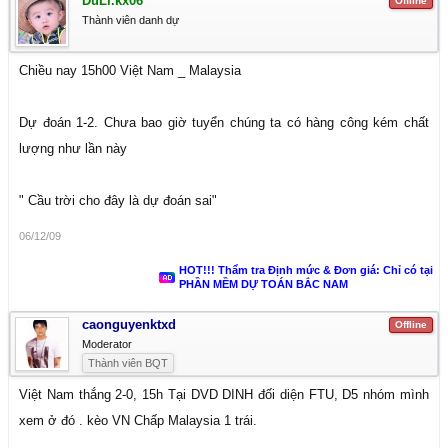
DuLi.kx06
Offline
Thành viên danh dự
Chiều nay 15h00 Việt Nam _ Malaysia
Dự đoán 1-2. Chưa bao giờ tuyển chúng ta có hàng công kém chất
lượng như lần này
" Cầu trời cho đây là dự đoán sai"
06/12/09
HOT!!! Thẩm tra Định mức & Đơn giá: Chỉ có tại
PHẦN MỀM DỰ TOÁN BẮC NAM
caonguyenktxd
Offline
Moderator
Thành viên BQT
Việt Nam thắng 2-0, 15h Tại DVD DINH đối diện FTU, D5 nhóm mình
xem ở đó . kèo VN Chấp Malaysia 1 trái.