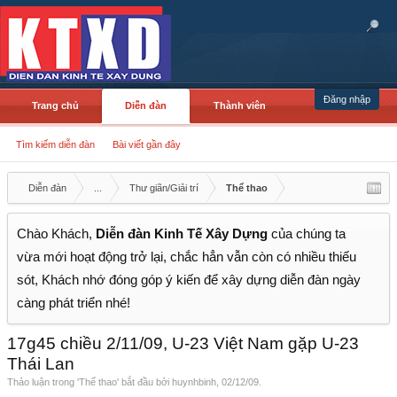
Đăng nhập
Trang chủ
Diễn đàn
Thành viên
Tìm kiếm diễn đàn
Bài viết gần đây
Diễn đàn
...
Thư giãn/Giải trí
Thể thao
Chào Khách,
Diễn đàn Kinh Tế Xây Dựng
của chúng ta
vừa mới hoạt động trở lại, chắc hẳn vẫn còn có nhiều thiếu
sót, Khách nhớ đóng góp ý kiến để xây dựng diễn đàn ngày
càng phát triển nhé!
17g45 chiều 2/11/09, U-23 Việt Nam gặp U-23
Thái Lan
Thảo luận trong '
Thể thao
' bắt đầu bởi
huynhbinh
,
02/12/09
.