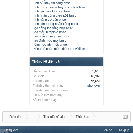
tính bù máy thi công bnsc
tính chi phí vận chuyển vật liệu bnsc
tính giá máy thi công bnsc
tính nhân công theo tt01 bnsc
tính năng cơ bản bnsc
tính tiền lương nhân công bnsc
tạo công tác tổng hợp bnsc
tạo mẫu template bnsc
tạo nhiều hạng mục bnsc
tạo định mức mới bnsc
tổng hợp phím tắt bnsc
đồng bộ phần mềm diệt virut với bnsc
Thống kê diễn đàn
Đề tài thảo luận:
3,940
Bài viết:
18,942
Thành viên:
35,664
Thành viên mới nhất:
phongvui
Thành viên mới hôm nay:
0
Chủ đề mới hôm nay:
0
Bài mới hôm nay:
0
Diễn đàn
...
Thư giãn/Giải trí
Thể thao
Tiếng Việt
Liên hệ
Trợ giúp