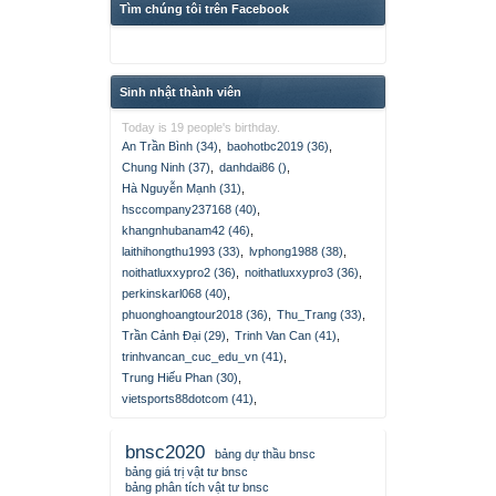
Tìm chúng tôi trên Facebook
Sinh nhật thành viên
Today is 19 people's birthday.
An Trần Bình (34)
,
baohotbc2019 (36)
,
Chung Ninh (37)
,
danhdai86 ()
,
Hà Nguyễn Mạnh (31)
,
hsccompany237168 (40)
,
khangnhubanam42 (46)
,
laithihongthu1993 (33)
,
lvphong1988 (38)
,
noithatluxxypro2 (36)
,
noithatluxxypro3 (36)
,
perkinskarl068 (40)
,
phuonghoangtour2018 (36)
,
Thu_Trang (33)
,
Trần Cảnh Đại (29)
,
Trinh Van Can (41)
,
trinhvancan_cuc_edu_vn (41)
,
Trung Hiếu Phan (30)
,
vietsports88dotcom (41)
,
bnsc2020
bảng dự thầu bnsc
bảng giá trị vật tư bnsc
bảng phân tích vật tư bnsc