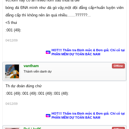
vô,hôm nay có ăn nhiều hôm sau thua là die
bóng đá ĐNA mình như đá gò vậy,một đội đẳng cấp+huấn luyện viên
đẳng cấp thì không nên ăn quá nhiều.......??????...
<5 thui
:001 (49):
04/12/09
HOT!!! Thẩm tra Định mức & Đơn giá: Chỉ có tại
PHẦN MỀM DỰ TOÁN BẮC NAM
vantham
Offline
Thành viên danh dự
Th dự đoán đúng chứ
:001 (49)::001 (49)::001 (49)::001 (48):
04/12/09
HOT!!! Thẩm tra Định mức & Đơn giá: Chỉ có tại
PHẦN MỀM DỰ TOÁN BẮC NAM