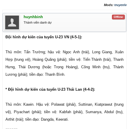
Mods:
truyenlv
huynhbinh
Offline
Thành viên danh dự
Đội hình dự kiến của tuyển U-23 VN (4-5-1):
Thủ môn: Tấn Trường; hậu vệ: Ngọc Anh (trái), Long Giang, Xuân
Hợp (trung vệ), Hoàng Quãng (phải); tiền vệ: Tiến Thành (trái), Thanh
Hưng, Thái Dương (hoặc Trọng Hoàng), Công Minh (trụ), Thành
Lương (phải); tiền đạo: Thanh Bình.
* Đội hình dự kiến của tuyển U-23 Thái Lan (4-4-2):
Thủ môn: Kawin. Hậu vệ: Polawat (phải), Suttinan, Kiatprawut (trung
vệ), Piyachart (phải); tiền vệ: Kabfah (phải), Sumanya, Abdul (trụ),
Arthit (trái); tiền đạo: Dangda, Keerati.