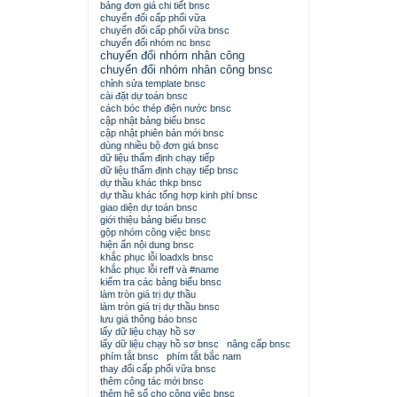
bảng đơn giá chi tiết bnsc
chuyển đổi cấp phối vữa
chuyển đổi cấp phối vữa bnsc
chuyển đổi nhóm nc bnsc
chuyển đổi nhóm nhân công
chuyển đổi nhóm nhân công bnsc
chỉnh sửa template bnsc
cài đặt dự toán bnsc
cách bóc thép điện nước bnsc
cập nhật bảng biểu bnsc
cập nhật phiên bản mới bnsc
dùng nhiều bộ đơn giá bnsc
dữ liệu thẩm định chạy tiếp
dữ liệu thẩm định chạy tiếp bnsc
dự thầu khác thkp bnsc
dự thầu khác tổng hợp kinh phí bnsc
giao diện dự toán bnsc
giới thiệu bảng biểu bnsc
gộp nhóm công việc bnsc
hiện ẩn nội dung bnsc
khắc phục lỗi loadxls bnsc
khắc phục lỗi reff và #name
kiểm tra các bảng biểu bnsc
làm tròn giá trị dự thầu
làm tròn giá trị dự thầu bnsc
lưu giá thông báo bnsc
lấy dữ liệu chạy hồ sơ
lấy dữ liệu chạy hồ sơ bnsc
nâng cấp bnsc
phím tắt bnsc
phím tắt bắc nam
thay đổi cấp phối vữa bnsc
thêm công tác mới bnsc
thêm hệ số cho công việc bnsc