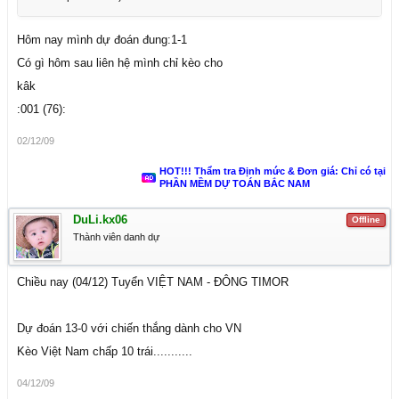
Hôm nay mình dự đoán đung:1-1
Có gì hôm sau liên hệ mình chỉ kèo cho
kâk
:001 (76):
02/12/09
HOT!!! Thẩm tra Định mức & Đơn giá: Chỉ có tại
PHẦN MỀM DỰ TOÁN BẮC NAM
DuLi.kx06
Offline
Thành viên danh dự
Chiều nay (04/12) Tuyển VIỆT NAM - ĐÔNG TIMOR
Dự đoán 13-0 với chiến thắng dành cho VN
Kèo Việt Nam chấp 10 trái...........
04/12/09