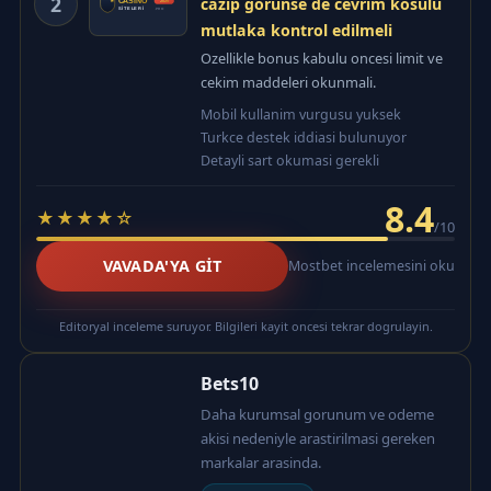
2
cazip gorunse de cevrim kosulu
mutlaka kontrol edilmeli
Ozellikle bonus kabulu oncesi limit ve
cekim maddeleri okunmali.
Mobil kullanim vurgusu yuksek
Turkce destek iddiasi bulunuyor
Detayli sart okumasi gerekli
8.4
★★★★☆
/10
VAVADA'YA GIT
Mostbet incelemesini oku
Editoryal inceleme suruyor. Bilgileri kayit oncesi tekrar dogrulayin.
Bets10
Daha kurumsal gorunum ve odeme
akisi nedeniyle arastirilmasi gereken
markalar arasinda.