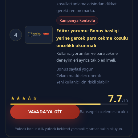
kosullari anlama acisindan dikkat
gerektiren bir marka.
Kampanya kontrolu
Editor yorumu: Bonus basligi
4
yerine gercek para cekme kosulu
oncelikli okunmali
Kullanici yorumlari ve para cekme
deneyimleri ayrica takip edilmeli.
Bonus sayfasi yogun
Cekim maddeleri onemli
Yeni kullanici icin riskli olabilir
7.7
★★★☆☆
/10
VAVADA'YA GIT
Bahsegel incelemesini oku
Yuksek bonus dili, yuksek beklenti yaratabilir; sartlari sakin okuyun.