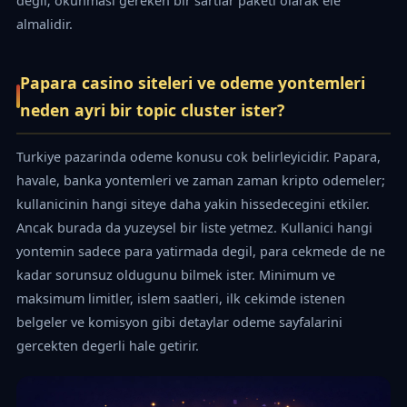
degil; okunmasi gereken bir sartlar paketi olarak ele
almalidir.
Papara casino siteleri ve odeme yontemleri
neden ayri bir topic cluster ister?
Turkiye pazarinda odeme konusu cok belirleyicidir. Papara,
havale, banka yontemleri ve zaman zaman kripto odemeler;
kullanicinin hangi siteye daha yakin hissedecegini etkiler.
Ancak burada da yuzeysel bir liste yetmez. Kullanici hangi
yontemin sadece para yatirmada degil, para cekmede de ne
kadar sorunsuz oldugunu bilmek ister. Minimum ve
maksimum limitler, islem saatleri, ilk cekimde istenen
belgeler ve komisyon gibi detaylar odeme sayfalarini
gercekten degerli hale getirir.