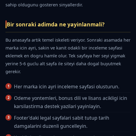
sahip oldugunu gosteren sinyallerdir.
Bir sonraki adimda ne yayinlanmali?
Bu anasayfa artik temel iskeleti veriyor. Sonraki asamada her
marka icin ayri, sakin ve kanit odakli bir inceleme sayfasi
eklemek en dogru hamle olur. Tek sayfaya her seyi yigmak
yerine 5-6 guclu alt sayfa ile siteyi daha dogal buyutmek
gerekir.
Her marka icin ayri inceleme sayfasi olusturun.
Odeme yontemleri, bonus dili ve lisans acikligi icin
karsilastirma destek yazilari yayinlayin.
Footer'daki legal sayfalari sabit tutup tarih
damgalarini duzenli guncelleyin.