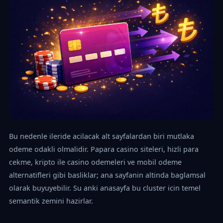
Bu nedenle ileride acilacak alt sayfalardan biri mutlaka
odeme odakli olmalidir. Papara casino siteleri, hizli para
cekme, kripto ile casino odemeleri ve mobil odeme
alternatifleri gibi basliklar; ana sayfanin altinda baglamsal
olarak buyuyebilir. Su anki anasayfa bu cluster icin temel
semantik zemini hazirlar.