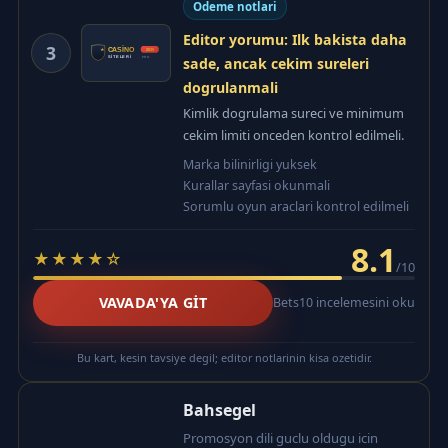
Odeme notlari
Editor yorumu: Ilk bakista daha
3
sade, ancak cekim sureleri
dogrulanmali
Kimlik dogrulama sureci ve minimum
cekim limiti onceden kontrol edilmeli.
Marka bilinirligi yuksek
Kurallar sayfasi okunmali
Sorumlu oyun araclari kontrol edilmeli
8.1
★★★★☆
/10
VAVADA'YA GIT
Bets10 incelemesini oku
Bu kart, kesin tavsiye degil; editor notlarinin kisa ozetidir.
Bahsegel
Promosyon dili guclu oldugu icin