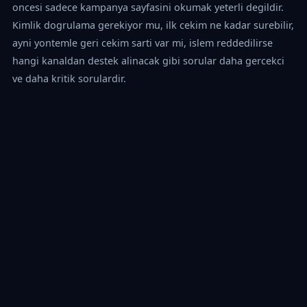
oncesi sadece kampanya sayfasini okumak yeterli degildir.
Kimlik dogrulama gerekiyor mu, ilk cekim ne kadar surebilir,
ayni yontemle geri cekim sarti var mi, islem reddedilirse
hangi kanaldan destek alinacak gibi sorular daha gercekci
ve daha kritik sorulardir.
Kaliteli bir casino rehberi, tam da bu noktalarda fark yaratir.
Sadece bonus buyuklugunu yazarak degil; kullaniciya
nerede takilabilecegini anlatir. Bizim uzun icerikte daha fazla
trust sinyali kurmaya calismamizin nedeni budur. Domainin
gecmisinden gelen belirsizligi tek bir cagrı butonuyla degil,
daha duzgun bir icerik zeminiyle dengelemek gerekir.
Pratik tavsiye:
Kayit oncesi lisans sayfasi, bonus
kurallari ve para cekme maddeleri ayni oturumda
okunmadan karar verilmemelidir.