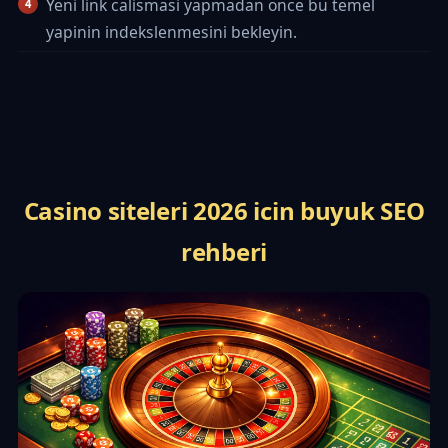
Yeni link calismasi yapmadan once bu temel
yapinin indekslenmesini bekleyin.
Casino siteleri 2026 icin buyuk SEO
rehberi