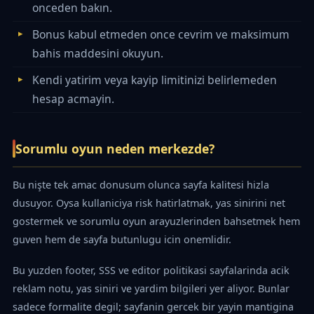
onceden bakın.
Bonus kabul etmeden once cevrim ve maksimum
bahis maddesini okuyun.
Kendi yatirim veya kayip limitinizi belirlemeden
hesap acmayin.
Sorumlu oyun neden merkezde?
Bu nişte tek amac donusum olunca sayfa kalitesi hizla
dusuyor. Oysa kullaniciya risk hatirlatmak, yas sinirini net
gostermek ve sorumlu oyun arayuzlerinden bahsetmek hem
guven hem de sayfa butunlugu icin onemlidir.
Bu yuzden footer, SSS ve editor politikasi sayfalarinda acik
reklam notu, yas siniri ve yardim bilgileri yer aliyor. Bunlar
sadece formalite degil; sayfanin gercek bir yayin mantigina