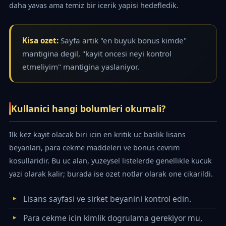
daha yavas ama temiz bir icerik yapisi hedefledik.
Kisa ozet:
Sayfa artik "en buyuk bonus kimde"
mantigina degil, "kayit oncesi neyi kontrol
etmeliyim" mantigina yaslaniyor.
Kullanici hangi bolumleri okumali?
Ilk kez kayit olacak biri icin en kritik uc baslik lisans
beyanlari, para cekme maddeleri ve bonus cevrim
kosullaridir. Bu uc alan, yuzeysel listelerde genellikle kucuk
yazi olarak kalir; burada ise ozet notlar olarak one cikarildi.
Lisans sayfasi ve sirket beyanini kontrol edin.
Para cekme icin kimlik dogrulama gerekiyor mu,