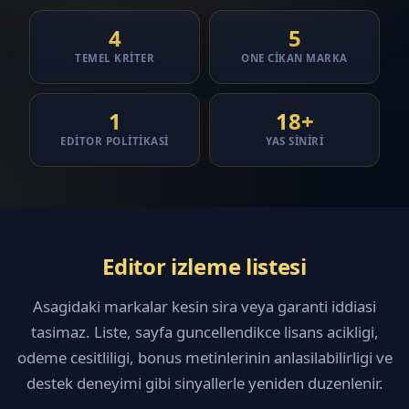
4
5
TEMEL KRITER
ONE CIKAN MARKA
1
18+
EDITOR POLITIKASI
YAS SINIRI
Editor izleme listesi
Asagidaki markalar kesin sira veya garanti iddiasi
tasimaz. Liste, sayfa guncellendikce lisans acikligi,
odeme cesitliligi, bonus metinlerinin anlasilabilirligi ve
destek deneyimi gibi sinyallerle yeniden duzenlenir.