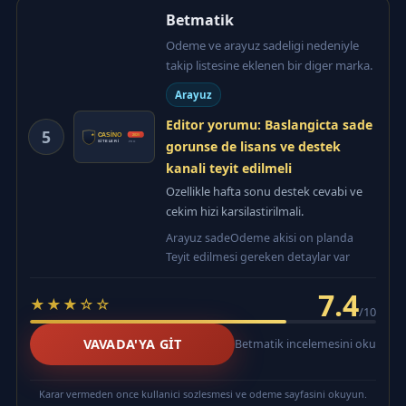
Betmatik
Odeme ve arayuz sadeligi nedeniyle
takip listesine eklenen bir diger marka.
Arayuz
Editor yorumu: Baslangicta sade
5
gorunse de lisans ve destek
kanali teyit edilmeli
Ozellikle hafta sonu destek cevabi ve
cekim hizi karsilastirilmali.
Arayuz sade
Odeme akisi on planda
Teyit edilmesi gereken detaylar var
7.4
★★★☆☆
/10
VAVADA'YA GIT
Betmatik incelemesini oku
Karar vermeden once kullanici sozlesmesi ve odeme sayfasini okuyun.