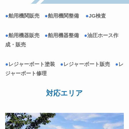
●
舶用機関販売
●
舶用機関整備
●
JG検査
●
舶用機器販売
●
舶用機器整備
●
油圧ホース作
成・販売
●
レジャーボート塗装
●
レジャーボート販売
●
レ
ジャーボート修理
対応エリア