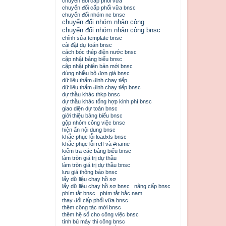
chuyển đổi cấp phối vữa
chuyển đổi cấp phối vữa bnsc
chuyển đổi nhóm nc bnsc
chuyển đổi nhóm nhân công
chuyển đổi nhóm nhân công bnsc
chỉnh sửa template bnsc
cài đặt dự toán bnsc
cách bóc thép điện nước bnsc
cập nhật bảng biểu bnsc
cập nhật phiên bản mới bnsc
dùng nhiều bộ đơn giá bnsc
dữ liệu thẩm định chạy tiếp
dữ liệu thẩm định chạy tiếp bnsc
dự thầu khác thkp bnsc
dự thầu khác tổng hợp kinh phí bnsc
giao diện dự toán bnsc
giới thiệu bảng biểu bnsc
gộp nhóm công việc bnsc
hiện ẩn nội dung bnsc
khắc phục lỗi loadxls bnsc
khắc phục lỗi reff và #name
kiểm tra các bảng biểu bnsc
làm tròn giá trị dự thầu
làm tròn giá trị dự thầu bnsc
lưu giá thông báo bnsc
lấy dữ liệu chạy hồ sơ
lấy dữ liệu chạy hồ sơ bnsc
nâng cấp bnsc
phím tắt bnsc
phím tắt bắc nam
thay đổi cấp phối vữa bnsc
thêm công tác mới bnsc
thêm hệ số cho công việc bnsc
tính bù máy thi công bnsc