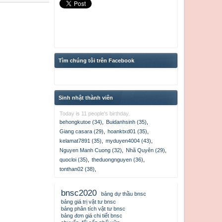
Tìm chúng tôi trên Facebook
Sinh nhật thành viên
Today is 11 people's birthday.
behongkutoe (34)
,
Buidanhsinh (35)
,
Giang casara (29)
,
hoanktxd01 (35)
,
kelamat7891 (35)
,
myduyen4004 (43)
,
Nguyen Manh Cuong (32)
,
Nhã Quyên (29)
,
quocloi (35)
,
theduongnguyen (36)
,
tonthan02 (38)
,
bnsc2020
bảng dự thầu bnsc
bảng giá trị vật tư bnsc
bảng phân tích vật tư bnsc
bảng đơn giá chi tiết bnsc