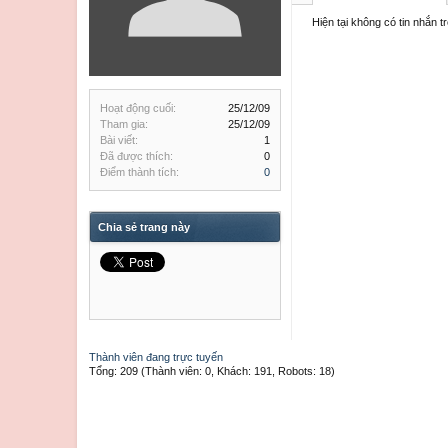
Hiện tại không có tin nhắn 
Hoạt động cuối:
25/12/09
Tham gia:
25/12/09
Bài viết:
1
Đã được thích:
0
Điểm thành tích:
0
Chia sẻ trang này
Thành viên đang trực tuyến
Tổng: 209 (Thành viên: 0, Khách: 191, Robots: 18)