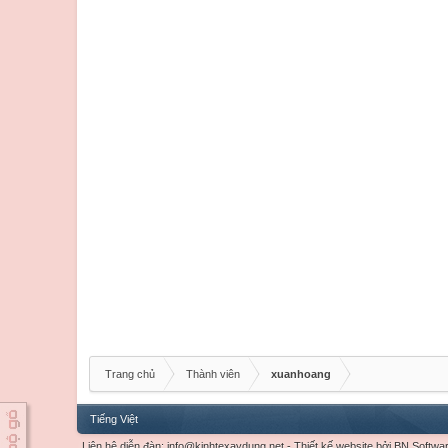
Trang chủ
Thành viên
xuanhoang
Tiếng Việt
Liên hệ diễn đàn:
info@kinhtexaydung.net
-
Thiết kế website
bởi
BN Softwa