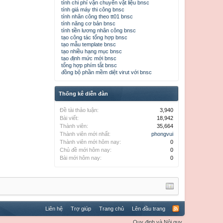
tính chi phí vận chuyển vật liệu bnsc
tính giá máy thi công bnsc
tính nhân công theo tt01 bnsc
tính năng cơ bản bnsc
tính tiền lương nhân công bnsc
tạo công tác tổng hợp bnsc
tạo mẫu template bnsc
tạo nhiều hạng mục bnsc
tạo định mức mới bnsc
tổng hợp phím tắt bnsc
đồng bộ phần mềm diệt virut với bnsc
Thống kê diễn đàn
Đề tài thảo luận:
3,940
Bài viết:
18,942
Thành viên:
35,664
Thành viên mới nhất:
phongvui
Thành viên mới hôm nay:
0
Chủ đề mới hôm nay:
0
Bài mới hôm nay:
0
Liên hệ
Trợ giúp
Trang chủ
Lên đầu trang
Quy định và Nội quy