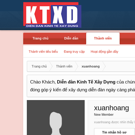
Trang chủ
Diễn đàn
Thành viên
Thành viên tiêu biểu
Đang truy cập
Hoạt động gần đây
Trang chủ
Thành viên
xuanhoang
Chào Khách,
Diễn đàn Kinh Tế Xây Dựng
của chúng
đóng góp ý kiến để xây dựng diễn đàn ngày càng phát
xuanhoang
New Member
xuanhoang được nhìn thấy l
Tin nhắn hồ sơ