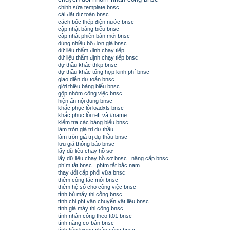
chỉnh sửa template bnsc
cài đặt dự toán bnsc
cách bóc thép điện nước bnsc
cập nhật bảng biểu bnsc
cập nhật phiên bản mới bnsc
dùng nhiều bộ đơn giá bnsc
dữ liệu thẩm định chạy tiếp
dữ liệu thẩm định chạy tiếp bnsc
dự thầu khác thkp bnsc
dự thầu khác tổng hợp kinh phí bnsc
giao diện dự toán bnsc
giới thiệu bảng biểu bnsc
gộp nhóm công việc bnsc
hiện ẩn nội dung bnsc
khắc phục lỗi loadxls bnsc
khắc phục lỗi reff và #name
kiểm tra các bảng biểu bnsc
làm tròn giá trị dự thầu
làm tròn giá trị dự thầu bnsc
lưu giá thông báo bnsc
lấy dữ liệu chạy hồ sơ
lấy dữ liệu chạy hồ sơ bnsc
nâng cấp bnsc
phím tắt bnsc
phím tắt bắc nam
thay đổi cấp phối vữa bnsc
thêm công tác mới bnsc
thêm hệ số cho công việc bnsc
tính bù máy thi công bnsc
tính chi phí vận chuyển vật liệu bnsc
tính giá máy thi công bnsc
tính nhân công theo tt01 bnsc
tính năng cơ bản bnsc