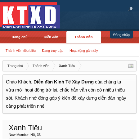
Đăng nhập
Trang chủ
Diễn đàn
Thành viên
Thành viên tiêu biểu
Đang truy cập
Hoạt động gần đây
Trang chủ
Thành viên
Xanh Tiêu
Chào Khách,
Diễn đàn Kinh Tế Xây Dựng
của chúng ta
vừa mới hoạt động trở lại, chắc hẳn vẫn còn có nhiều thiếu
sót, Khách nhớ đóng góp ý kiến để xây dựng diễn đàn ngày
càng phát triển nhé!
Xanh Tiêu
New Member
, Nữ, 33