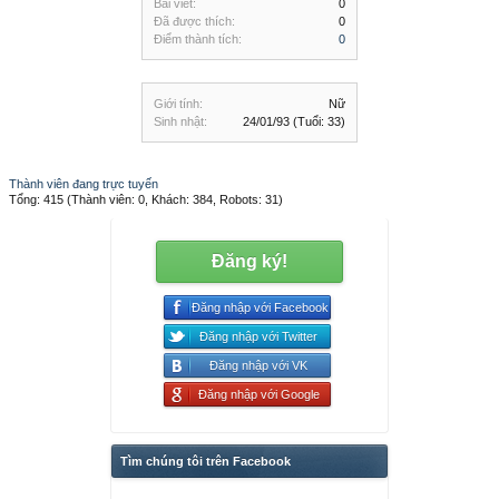
Bài viết:
0
Đã được thích:
0
Điểm thành tích:
0
Giới tính:
Nữ
Sinh nhật:
24/01/93
(Tuổi: 33)
Thành viên đang trực tuyến
Tổng: 415 (Thành viên: 0, Khách: 384, Robots: 31)
Đăng ký!
Đăng nhập với Facebook
Đăng nhập với Twitter
Đăng nhập với VK
Đăng nhập với Google
Tìm chúng tôi trên Facebook