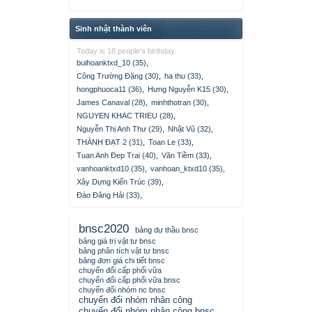
Sinh nhật thành viên
Today is 18 people's birthday.
buihoanktxd_10 (35)
,
Công Trường Đặng (30)
,
ha thu (33)
,
hongphuoca11 (36)
,
Hưng Nguyễn K15 (30)
,
James Canaval (28)
,
minhthotran (30)
,
NGUYEN KHAC TRIEU (28)
,
Nguyễn Thị Anh Thư (29)
,
Nhật Vũ (32)
,
THÀNH ĐẠT 2 (31)
,
Toan Le (33)
,
Tuan Anh Đep Trai (40)
,
Văn Tiềm (33)
,
vanhoanktxd10 (35)
,
vanhoan_ktxd10 (35)
,
Xây Dựng Kiến Trúc (39)
,
Đào Đăng Hải (33)
,
bnsc2020
bảng dự thầu bnsc
bảng giá trị vật tư bnsc
bảng phân tích vật tư bnsc
bảng đơn giá chi tiết bnsc
chuyển đổi cấp phối vữa
chuyển đổi cấp phối vữa bnsc
chuyển đổi nhóm nc bnsc
chuyển đổi nhóm nhân công
chuyển đổi nhóm nhân công bnsc