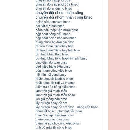
chuyển đổi cấp phối vữa
chuyển đổi cấp phối vữa bnsc
chuyển đổi nhóm nc bnsc
chuyển đổi nhóm nhân công
chuyển đổi nhóm nhân công bnsc
chỉnh sửa template bnsc
cài đặt dự toán bnsc
cách bóc thép điện nước bnsc
cập nhật bảng biểu bnsc
cập nhật phiên bản mới bnsc
dùng nhiều bộ đơn giá bnsc
dữ liệu thẩm định chạy tiếp
dữ liệu thẩm định chạy tiếp bnsc
dự thầu khác thkp bnsc
dự thầu khác tổng hợp kinh phí bnsc
giao diện dự toán bnsc
giới thiệu bảng biểu bnsc
gộp nhóm công việc bnsc
hiện ẩn nội dung bnsc
khắc phục lỗi loadxls bnsc
khắc phục lỗi reff và #name
kiểm tra các bảng biểu bnsc
làm tròn giá trị dự thầu
làm tròn giá trị dự thầu bnsc
lưu giá thông báo bnsc
lấy dữ liệu chạy hồ sơ
lấy dữ liệu chạy hồ sơ bnsc
nâng cấp bnsc
phím tắt bnsc
phím tắt bắc nam
thay đổi cấp phối vữa bnsc
thêm công tác mới bnsc
thêm hệ số cho công việc bnsc
tính bù máy thi công bnsc