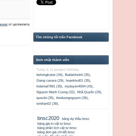
вление
от целлюлита
Tìm chúng tôi trên Facebook
Sinh nhật thành viên
Today is 11 people's birthday.
behongkutoe (34)
,
Buidanhsinh (35)
,
Giang casara (29)
,
hoanktxd01 (35)
,
kelamat7891 (35)
,
myduyen4004 (43)
,
Nguyen Manh Cuong (32)
,
Nhã Quyên (29)
,
quocloi (35)
,
theduongnguyen (36)
,
tonthan02 (38)
,
bnsc2020
bảng dự thầu bnsc
bảng giá trị vật tư bnsc
bảng phân tích vật tư bnsc
bảng đơn giá chi tiết bnsc