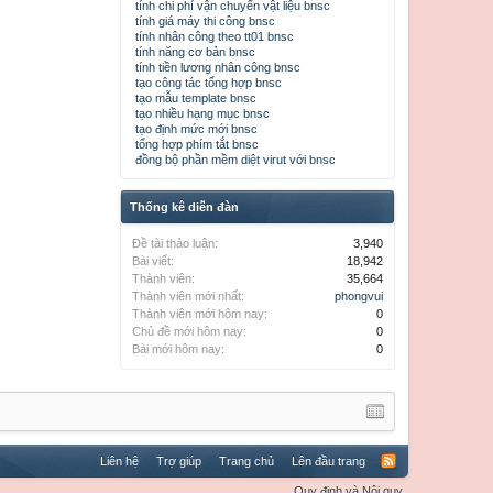
tính chi phí vận chuyển vật liệu bnsc
tính giá máy thi công bnsc
tính nhân công theo tt01 bnsc
tính năng cơ bản bnsc
tính tiền lương nhân công bnsc
tạo công tác tổng hợp bnsc
tạo mẫu template bnsc
tạo nhiều hạng mục bnsc
tạo định mức mới bnsc
tổng hợp phím tắt bnsc
đồng bộ phần mềm diệt virut với bnsc
Thống kê diễn đàn
Đề tài thảo luận:
3,940
Bài viết:
18,942
Thành viên:
35,664
Thành viên mới nhất:
phongvui
Thành viên mới hôm nay:
0
Chủ đề mới hôm nay:
0
Bài mới hôm nay:
0
Liên hệ
Trợ giúp
Trang chủ
Lên đầu trang
Quy định và Nội quy