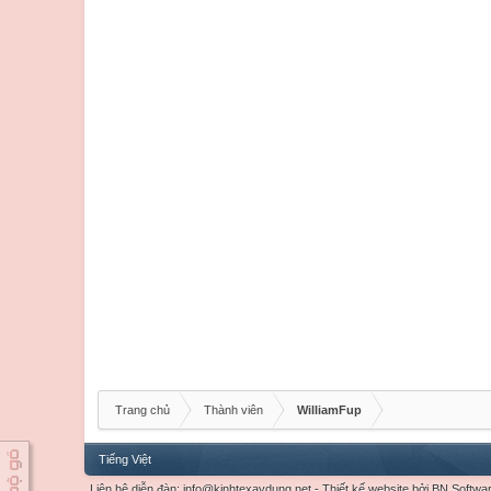
Trang chủ
Thành viên
WilliamFup
Tiếng Việt
Liên hệ diễn đàn:
info@kinhtexaydung.net
-
Thiết kế website
bởi
BN Softwa