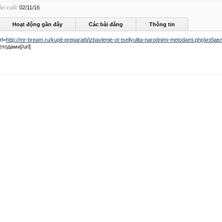
ần cuối:
02/11/16
Hoạt động gần đây
Các bài đăng
Thông tin
rl=
http://mr-bream.ru/kupit-preparatti/izbavlenie-ot-tsellyulita-narodnimi-metodami.php]изба
тодами[/url]