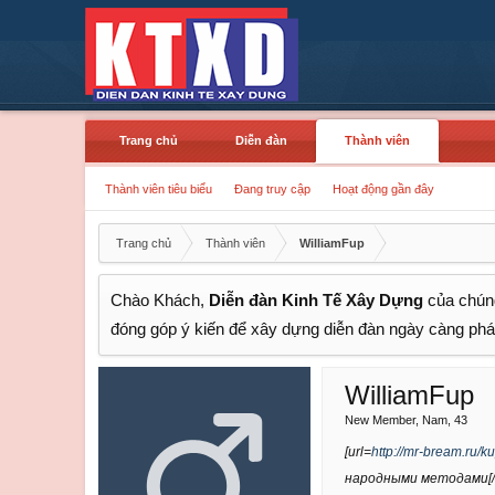
Trang chủ
Diễn đàn
Thành viên
Thành viên tiêu biểu
Đang truy cập
Hoạt động gần đây
Trang chủ
Thành viên
WilliamFup
Chào Khách,
Diễn đàn Kinh Tế Xây Dựng
của chúng
đóng góp ý kiến để xây dựng diễn đàn ngày càng phát
WilliamFup
New Member
, Nam, 43
[url=
http://mr-bream.ru/k
народными методами[/