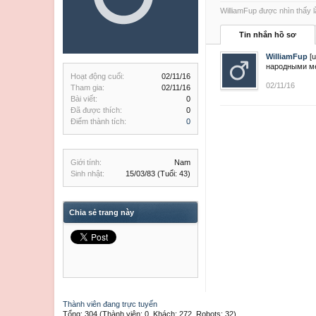
WilliamFup được nhìn thấy l
Tin nhắn hồ sơ
WilliamFup
[u
народными ме
Hoạt động cuối:
02/11/16
02/11/16
Tham gia:
02/11/16
Bài viết:
0
Đã được thích:
0
Điểm thành tích:
0
Giới tính:
Nam
Sinh nhật:
15/03/83
(Tuổi: 43)
Chia sẻ trang này
Thành viên đang trực tuyến
Tổng: 304 (Thành viên: 0, Khách: 272, Robots: 32)