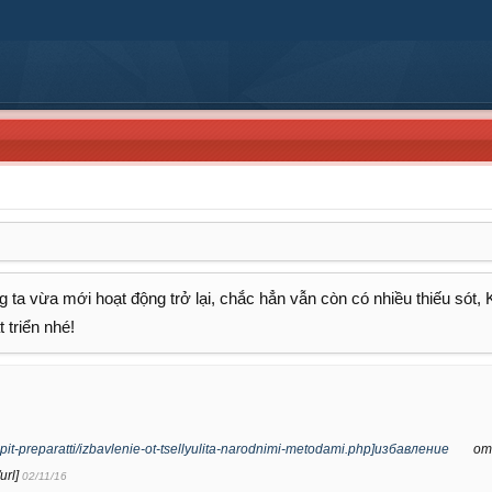
 ta vừa mới hoạt động trở lại, chắc hẳn vẫn còn có nhiều thiếu sót,
 triển nhé!
upit-preparatti/izbavlenie-ot-tsellyulita-narodnimi-metodami.php]избавление
от 
url]
02/11/16