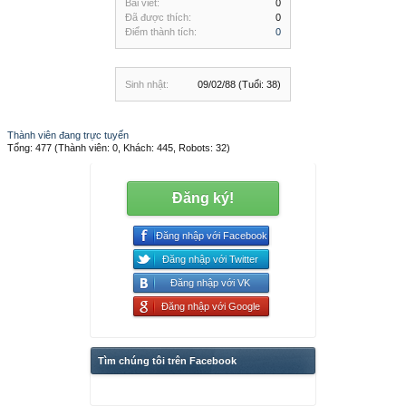
Bài viết:
0
Đã được thích:
0
Điểm thành tích:
0
Sinh nhật:
09/02/88
(Tuổi: 38)
Thành viên đang trực tuyến
Tổng: 477 (Thành viên: 0, Khách: 445, Robots: 32)
Đăng ký!
Đăng nhập với Facebook
Đăng nhập với Twitter
Đăng nhập với VK
Đăng nhập với Google
Tìm chúng tôi trên Facebook