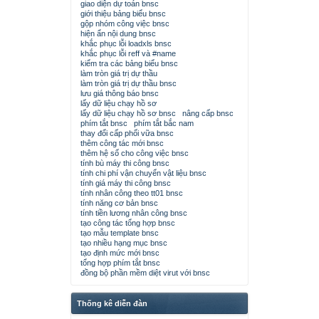
giao diện dự toán bnsc
giới thiệu bảng biểu bnsc
gộp nhóm công việc bnsc
hiện ẩn nội dung bnsc
khắc phục lỗi loadxls bnsc
khắc phục lỗi reff và #name
kiểm tra các bảng biểu bnsc
làm tròn giá trị dự thầu
làm tròn giá trị dự thầu bnsc
lưu giá thông báo bnsc
lấy dữ liệu chạy hồ sơ
lấy dữ liệu chạy hồ sơ bnsc
nâng cấp bnsc
phím tắt bnsc
phím tắt bắc nam
thay đổi cấp phối vữa bnsc
thêm công tác mới bnsc
thêm hệ số cho công việc bnsc
tính bù máy thi công bnsc
tính chi phí vận chuyển vật liệu bnsc
tính giá máy thi công bnsc
tính nhân công theo tt01 bnsc
tính năng cơ bản bnsc
tính tiền lương nhân công bnsc
tạo công tác tổng hợp bnsc
tạo mẫu template bnsc
tạo nhiều hạng mục bnsc
tạo định mức mới bnsc
tổng hợp phím tắt bnsc
đồng bộ phần mềm diệt virut với bnsc
Thống kê diễn đàn