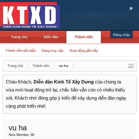
Đăng nhập
Trang chủ
Diễn đàn
Thành viên
Thành viên tiêu biểu
Đang truy cập
Hoạt động gần đây
Trang chủ
Thành viên
vu ha
Chào Khách,
Diễn đàn Kinh Tế Xây Dựng
của chúng ta
vừa mới hoạt động trở lại, chắc hẳn vẫn còn có nhiều thiếu
sót, Khách nhớ đóng góp ý kiến để xây dựng diễn đàn ngày
càng phát triển nhé!
vu ha
New Member
, 38