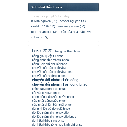
Sinh nhật thành viên
Today is 7 people's birthday.
huynh nguyen (35)
,
pepper nguyen (33)
,
seabig12398 (45)
,
seobenhgoutvn (46)
,
tuan_hoangtien (34)
,
ván của nhà thầu (36)
,
xddovt (37)
,
bnsc2020
bảng dự thầu bnsc
bảng giá trị vật tư bnsc
bảng phân tích vật tư bnsc
bảng đơn giá chi tiết bnsc
chuyển đổi cấp phối vữa
chuyển đổi cấp phối vữa bnsc
chuyển đổi nhóm nc bnsc
chuyển đổi nhóm nhân công
chuyển đổi nhóm nhân công bnsc
chỉnh sửa template bnsc
cài đặt dự toán bnsc
cách bóc thép điện nước bnsc
cập nhật bảng biểu bnsc
cập nhật phiên bản mới bnsc
dùng nhiều bộ đơn giá bnsc
dữ liệu thẩm định chạy tiếp
dữ liệu thẩm định chạy tiếp bnsc
dự thầu khác thkp bnsc
dự thầu khác tổng hợp kinh phí bnsc