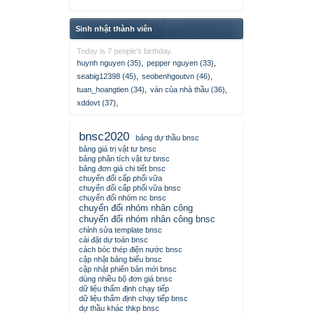
Sinh nhật thành viên
Today is 7 people's birthday.
huynh nguyen (35)
,
pepper nguyen (33)
,
seabig12398 (45)
,
seobenhgoutvn (46)
,
tuan_hoangtien (34)
,
ván của nhà thầu (36)
,
xddovt (37)
,
bnsc2020
bảng dự thầu bnsc
bảng giá trị vật tư bnsc
bảng phân tích vật tư bnsc
bảng đơn giá chi tiết bnsc
chuyển đổi cấp phối vữa
chuyển đổi cấp phối vữa bnsc
chuyển đổi nhóm nc bnsc
chuyển đổi nhóm nhân công
chuyển đổi nhóm nhân công bnsc
chỉnh sửa template bnsc
cài đặt dự toán bnsc
cách bóc thép điện nước bnsc
cập nhật bảng biểu bnsc
cập nhật phiên bản mới bnsc
dùng nhiều bộ đơn giá bnsc
dữ liệu thẩm định chạy tiếp
dữ liệu thẩm định chạy tiếp bnsc
dự thầu khác thkp bnsc