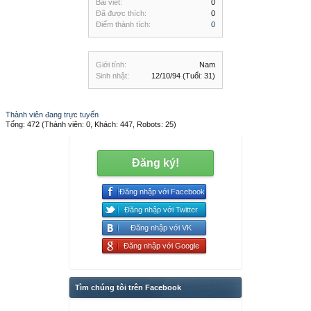
Bài viết:
0
Đã được thích:
0
Điểm thành tích:
0
Giới tính:
Nam
Sinh nhật:
12/10/94
(Tuổi: 31)
Thành viên đang trực tuyến
Tổng: 472 (Thành viên: 0, Khách: 447, Robots: 25)
Đăng ký!
Đăng nhập với Facebook
Đăng nhập với Twitter
Đăng nhập với VK
Đăng nhập với Google
Tìm chúng tôi trên Facebook