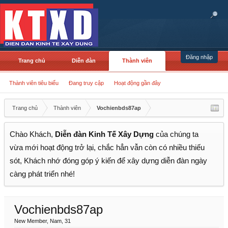
Đăng nhập
Trang chủ
Diễn đàn
Thành viên
Thành viên tiêu biểu
Đang truy cập
Hoạt động gần đây
Trang chủ
Thành viên
Vochienbds87ap
Chào Khách,
Diễn đàn Kinh Tế Xây Dựng
của chúng ta
vừa mới hoạt động trở lại, chắc hẳn vẫn còn có nhiều thiếu
sót, Khách nhớ đóng góp ý kiến để xây dựng diễn đàn ngày
càng phát triển nhé!
Vochienbds87ap
New Member
, Nam, 31