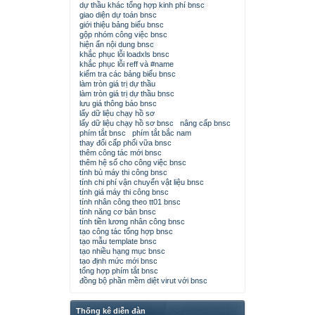
dự thầu khác tổng hợp kinh phí bnsc
giao diện dự toán bnsc
giới thiệu bảng biểu bnsc
gộp nhóm công việc bnsc
hiện ẩn nội dung bnsc
khắc phục lỗi loadxls bnsc
khắc phục lỗi reff và #name
kiểm tra các bảng biểu bnsc
làm tròn giá trị dự thầu
làm tròn giá trị dự thầu bnsc
lưu giá thông báo bnsc
lấy dữ liệu chạy hồ sơ
lấy dữ liệu chạy hồ sơ bnsc
nâng cấp bnsc
phím tắt bnsc
phím tắt bắc nam
thay đổi cấp phối vữa bnsc
thêm công tác mới bnsc
thêm hệ số cho công việc bnsc
tính bù máy thi công bnsc
tính chi phí vận chuyển vật liệu bnsc
tính giá máy thi công bnsc
tính nhân công theo tt01 bnsc
tính năng cơ bản bnsc
tính tiền lương nhân công bnsc
tạo công tác tổng hợp bnsc
tạo mẫu template bnsc
tạo nhiều hạng mục bnsc
tạo định mức mới bnsc
tổng hợp phím tắt bnsc
đồng bộ phần mềm diệt virut với bnsc
Thống kê diễn đàn