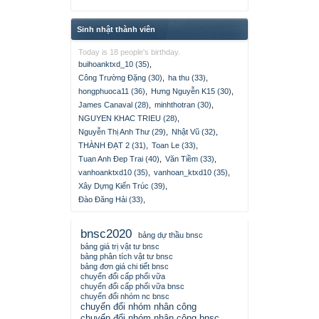
Sinh nhật thành viên
Today is 18 people's birthday.
buihoanktxd_10 (35)
,
Công Trường Đặng (30)
,
ha thu (33)
,
hongphuoca11 (36)
,
Hưng Nguyễn K15 (30)
,
James Canaval (28)
,
minhthotran (30)
,
NGUYEN KHAC TRIEU (28)
,
Nguyễn Thị Anh Thư (29)
,
Nhật Vũ (32)
,
THÀNH ĐẠT 2 (31)
,
Toan Le (33)
,
Tuan Anh Đep Trai (40)
,
Văn Tiềm (33)
,
vanhoanktxd10 (35)
,
vanhoan_ktxd10 (35)
,
Xây Dựng Kiến Trúc (39)
,
Đào Đăng Hải (33)
,
bnsc2020
bảng dự thầu bnsc
bảng giá trị vật tư bnsc
bảng phân tích vật tư bnsc
bảng đơn giá chi tiết bnsc
chuyển đổi cấp phối vữa
chuyển đổi cấp phối vữa bnsc
chuyển đổi nhóm nc bnsc
chuyển đổi nhóm nhân công
chuyển đổi nhóm nhân công bnsc