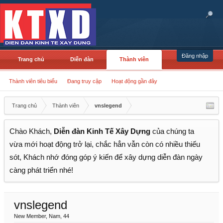
Đăng nhập
Trang chủ
Diễn đàn
Thành viên
Thành viên tiêu biểu
Đang truy cập
Hoạt động gần đây
Trang chủ
Thành viên
vnslegend
Chào Khách,
Diễn đàn Kinh Tế Xây Dựng
của chúng ta
vừa mới hoạt động trở lại, chắc hẳn vẫn còn có nhiều thiếu
sót, Khách nhớ đóng góp ý kiến để xây dựng diễn đàn ngày
càng phát triển nhé!
vnslegend
New Member
, Nam, 44