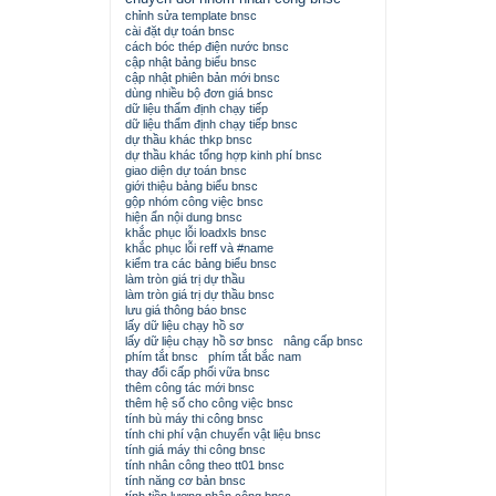
chỉnh sửa template bnsc
cài đặt dự toán bnsc
cách bóc thép điện nước bnsc
cập nhật bảng biểu bnsc
cập nhật phiên bản mới bnsc
dùng nhiều bộ đơn giá bnsc
dữ liệu thẩm định chạy tiếp
dữ liệu thẩm định chạy tiếp bnsc
dự thầu khác thkp bnsc
dự thầu khác tổng hợp kinh phí bnsc
giao diện dự toán bnsc
giới thiệu bảng biểu bnsc
gộp nhóm công việc bnsc
hiện ẩn nội dung bnsc
khắc phục lỗi loadxls bnsc
khắc phục lỗi reff và #name
kiểm tra các bảng biểu bnsc
làm tròn giá trị dự thầu
làm tròn giá trị dự thầu bnsc
lưu giá thông báo bnsc
lấy dữ liệu chạy hồ sơ
lấy dữ liệu chạy hồ sơ bnsc
nâng cấp bnsc
phím tắt bnsc
phím tắt bắc nam
thay đổi cấp phối vữa bnsc
thêm công tác mới bnsc
thêm hệ số cho công việc bnsc
tính bù máy thi công bnsc
tính chi phí vận chuyển vật liệu bnsc
tính giá máy thi công bnsc
tính nhân công theo tt01 bnsc
tính năng cơ bản bnsc