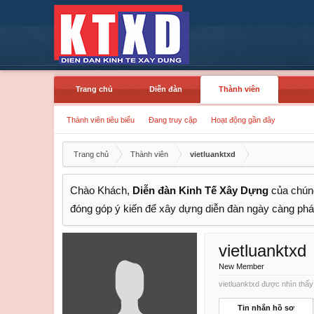
Trang chủ
Diễn đàn
Thành viên
Thành viên tiêu biểu
Đang truy cập
Hoạt động gần đây
Trang chủ
Thành viên
vietluanktxd
Chào Khách,
Diễn đàn Kinh Tế Xây Dựng
của chúng
đóng góp ý kiến để xây dựng diễn đàn ngày càng phát
vietluanktxd
New Member
vietluanktxd được nhìn thấy 
Tin nhắn hồ sơ