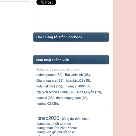
Tìm chúng tôi trên Facebook
Sinh nhật thành viên
Today is 11 people's birthday.
behongkutoe (34)
,
Buidanhsinh (35)
,
huongdam_waseco
Giang casara (29)
,
hoanktxd01 (35)
,
kelamat7891 (35)
,
myduyen4004 (43)
,
Nguyen Manh Cuong (32)
,
Nhã Quyên (29)
,
quocloi (35)
,
theduongnguyen (36)
,
tonthan02 (38)
,
bnsc2020
bảng dự thầu bnsc
bảng giá trị vật tư bnsc
bảng phân tích vật tư bnsc
bảng đơn giá chi tiết bnsc