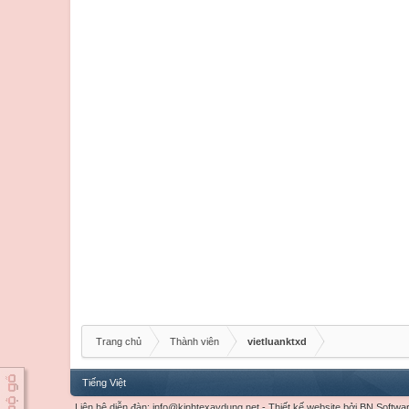
Trang chủ
Thành viên
vietluanktxd
Tiếng Việt
Liên hệ diễn đàn:
info@kinhtexaydung.net
-
Thiết kế website
bởi
BN Softwa