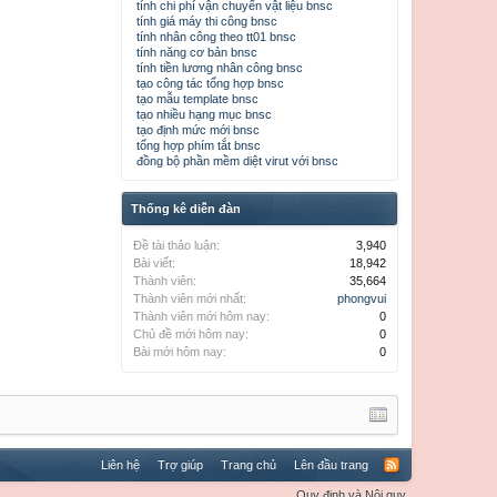
tính chi phí vận chuyển vật liệu bnsc
tính giá máy thi công bnsc
tính nhân công theo tt01 bnsc
tính năng cơ bản bnsc
tính tiền lương nhân công bnsc
tạo công tác tổng hợp bnsc
tạo mẫu template bnsc
tạo nhiều hạng mục bnsc
tạo định mức mới bnsc
tổng hợp phím tắt bnsc
đồng bộ phần mềm diệt virut với bnsc
Thống kê diễn đàn
Đề tài thảo luận:
3,940
Bài viết:
18,942
Thành viên:
35,664
Thành viên mới nhất:
phongvui
Thành viên mới hôm nay:
0
Chủ đề mới hôm nay:
0
Bài mới hôm nay:
0
Liên hệ
Trợ giúp
Trang chủ
Lên đầu trang
Quy định và Nội quy