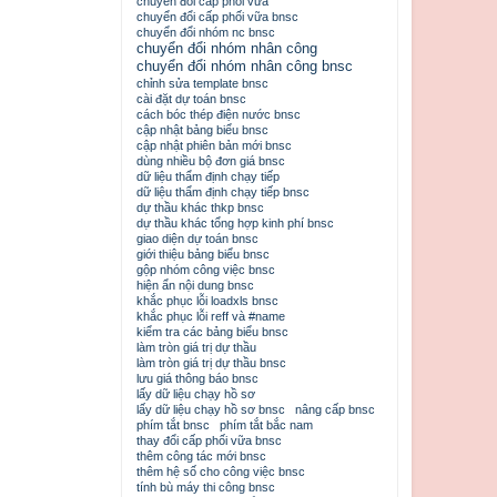
chuyển đổi cấp phối vữa
chuyển đổi cấp phối vữa bnsc
chuyển đổi nhóm nc bnsc
chuyển đổi nhóm nhân công
chuyển đổi nhóm nhân công bnsc
chỉnh sửa template bnsc
cài đặt dự toán bnsc
cách bóc thép điện nước bnsc
cập nhật bảng biểu bnsc
cập nhật phiên bản mới bnsc
dùng nhiều bộ đơn giá bnsc
dữ liệu thẩm định chạy tiếp
dữ liệu thẩm định chạy tiếp bnsc
dự thầu khác thkp bnsc
dự thầu khác tổng hợp kinh phí bnsc
giao diện dự toán bnsc
giới thiệu bảng biểu bnsc
gộp nhóm công việc bnsc
hiện ẩn nội dung bnsc
khắc phục lỗi loadxls bnsc
khắc phục lỗi reff và #name
kiểm tra các bảng biểu bnsc
làm tròn giá trị dự thầu
làm tròn giá trị dự thầu bnsc
lưu giá thông báo bnsc
lấy dữ liệu chạy hồ sơ
lấy dữ liệu chạy hồ sơ bnsc
nâng cấp bnsc
phím tắt bnsc
phím tắt bắc nam
thay đổi cấp phối vữa bnsc
thêm công tác mới bnsc
thêm hệ số cho công việc bnsc
tính bù máy thi công bnsc