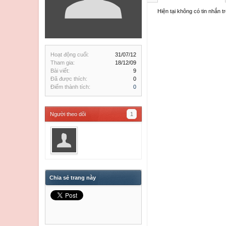
Hiện tại không có tin nhắn t
Hoạt động cuối:
31/07/12
Tham gia:
18/12/09
Bài viết:
9
Đã được thích:
0
Điểm thành tích:
0
Người theo dõi
1
Chia sẻ trang này