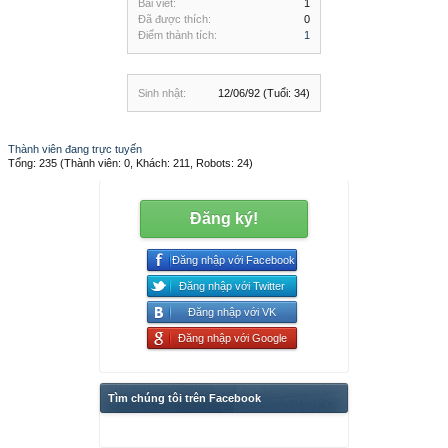
Bài viết:
1
Đã được thích:
0
Điểm thành tích:
1
Sinh nhật:
12/06/92
(Tuổi: 34)
Thành viên đang trực tuyến
Tổng: 235 (Thành viên: 0, Khách: 211, Robots: 24)
Đăng ký!
Đăng nhập với Facebook
Đăng nhập với Twitter
Đăng nhập với VK
Đăng nhập với Google
Tìm chúng tôi trên Facebook