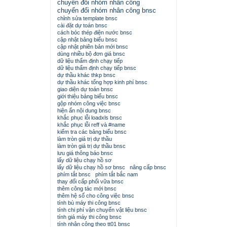
chuyển đổi nhóm nhân công
chuyển đổi nhóm nhân công bnsc
chỉnh sửa template bnsc
cài đặt dự toán bnsc
cách bóc thép điện nước bnsc
cập nhật bảng biểu bnsc
cập nhật phiên bản mới bnsc
dùng nhiều bộ đơn giá bnsc
dữ liệu thẩm định chạy tiếp
dữ liệu thẩm định chạy tiếp bnsc
dự thầu khác thkp bnsc
dự thầu khác tổng hợp kinh phí bnsc
giao diện dự toán bnsc
giới thiệu bảng biểu bnsc
gộp nhóm công việc bnsc
hiện ẩn nội dung bnsc
khắc phục lỗi loadxls bnsc
khắc phục lỗi reff và #name
kiểm tra các bảng biểu bnsc
làm tròn giá trị dự thầu
làm tròn giá trị dự thầu bnsc
lưu giá thông báo bnsc
lấy dữ liệu chạy hồ sơ
lấy dữ liệu chạy hồ sơ bnsc
nâng cấp bnsc
phím tắt bnsc
phím tắt bắc nam
thay đổi cấp phối vữa bnsc
thêm công tác mới bnsc
thêm hệ số cho công việc bnsc
tính bù máy thi công bnsc
tính chi phí vận chuyển vật liệu bnsc
tính giá máy thi công bnsc
tính nhân công theo tt01 bnsc