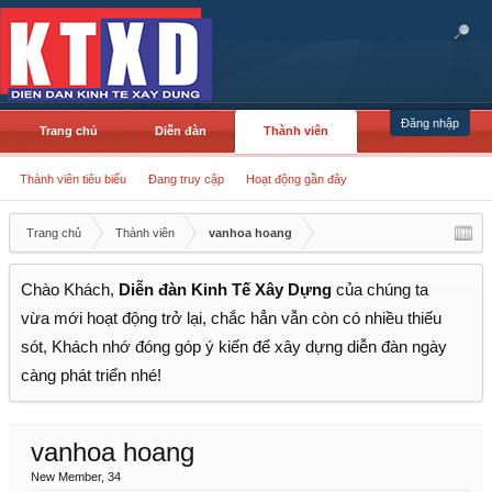
Đăng nhập
Trang chủ
Diễn đàn
Thành viên
Thành viên tiêu biểu
Đang truy cập
Hoạt động gần đây
Trang chủ
Thành viên
vanhoa hoang
Chào Khách,
Diễn đàn Kinh Tế Xây Dựng
của chúng ta
vừa mới hoạt động trở lại, chắc hẳn vẫn còn có nhiều thiếu
sót, Khách nhớ đóng góp ý kiến để xây dựng diễn đàn ngày
càng phát triển nhé!
vanhoa hoang
New Member
, 34