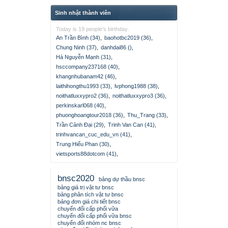
Sinh nhật thành viên
Today is 19 people's birthday.
An Trần Bình (34)
,
baohotbc2019 (36)
,
Chung Ninh (37)
,
danhdai86 ()
,
Hà Nguyễn Mạnh (31)
,
hsccompany237168 (40)
,
khangnhubanam42 (46)
,
laithihongthu1993 (33)
,
lvphong1988 (38)
,
noithatluxxypro2 (36)
,
noithatluxxypro3 (36)
,
perkinskarl068 (40)
,
phuonghoangtour2018 (36)
,
Thu_Trang (33)
,
Trần Cảnh Đại (29)
,
Trinh Van Can (41)
,
trinhvancan_cuc_edu_vn (41)
,
Trung Hiếu Phan (30)
,
vietsports88dotcom (41)
,
bnsc2020
bảng dự thầu bnsc
bảng giá trị vật tư bnsc
bảng phân tích vật tư bnsc
bảng đơn giá chi tiết bnsc
chuyển đổi cấp phối vữa
chuyển đổi cấp phối vữa bnsc
chuyển đổi nhóm nc bnsc