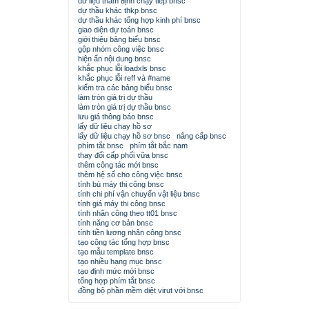
dữ liệu thẩm định chạy tiếp bnsc
dự thầu khác thkp bnsc
dự thầu khác tổng hợp kinh phí bnsc
giao diện dự toán bnsc
giới thiệu bảng biểu bnsc
gộp nhóm công việc bnsc
hiện ẩn nội dung bnsc
khắc phục lỗi loadxls bnsc
khắc phục lỗi reff và #name
kiểm tra các bảng biểu bnsc
làm tròn giá trị dự thầu
làm tròn giá trị dự thầu bnsc
lưu giá thông báo bnsc
lấy dữ liệu chạy hồ sơ
lấy dữ liệu chạy hồ sơ bnsc
nâng cấp bnsc
phím tắt bnsc
phím tắt bắc nam
thay đổi cấp phối vữa bnsc
thêm công tác mới bnsc
thêm hệ số cho công việc bnsc
tính bù máy thi công bnsc
tính chi phí vận chuyển vật liệu bnsc
tính giá máy thi công bnsc
tính nhân công theo tt01 bnsc
tính năng cơ bản bnsc
tính tiền lương nhân công bnsc
tạo công tác tổng hợp bnsc
tạo mẫu template bnsc
tạo nhiều hạng mục bnsc
tạo định mức mới bnsc
tổng hợp phím tắt bnsc
đồng bộ phần mềm diệt virut với bnsc