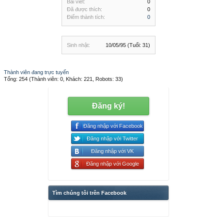
Bài viết:
0
Đã được thích:
0
Điểm thành tích:
0
Sinh nhật:
10/05/95
(Tuổi: 31)
Thành viên đang trực tuyến
Tổng: 254 (Thành viên: 0, Khách: 221, Robots: 33)
Đăng ký!
Đăng nhập với Facebook
Đăng nhập với Twitter
Đăng nhập với VK
Đăng nhập với Google
Tìm chúng tôi trên Facebook