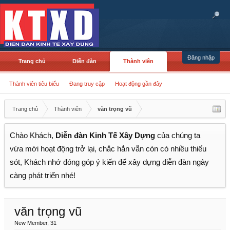
Đăng nhập
Trang chủ
Diễn đàn
Thành viên
Thành viên tiêu biểu
Đang truy cập
Hoạt động gần đây
Trang chủ
Thành viên
văn trọng vũ
Chào Khách,
Diễn đàn Kinh Tế Xây Dựng
của chúng ta
vừa mới hoạt động trở lại, chắc hẳn vẫn còn có nhiều thiếu
sót, Khách nhớ đóng góp ý kiến để xây dựng diễn đàn ngày
càng phát triển nhé!
văn trọng vũ
New Member
, 31