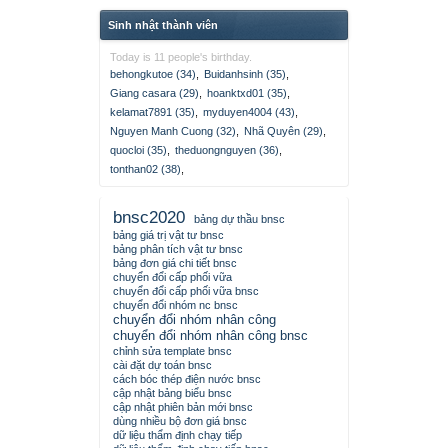
Sinh nhật thành viên
Today is 11 people's birthday.
behongkutoe (34)
,
Buidanhsinh (35)
,
Giang casara (29)
,
hoanktxd01 (35)
,
kelamat7891 (35)
,
myduyen4004 (43)
,
Nguyen Manh Cuong (32)
,
Nhã Quyên (29)
,
quocloi (35)
,
theduongnguyen (36)
,
tonthan02 (38)
,
bnsc2020
bảng dự thầu bnsc
bảng giá trị vật tư bnsc
bảng phân tích vật tư bnsc
bảng đơn giá chi tiết bnsc
chuyển đổi cấp phối vữa
chuyển đổi cấp phối vữa bnsc
chuyển đổi nhóm nc bnsc
chuyển đổi nhóm nhân công
chuyển đổi nhóm nhân công bnsc
chỉnh sửa template bnsc
cài đặt dự toán bnsc
cách bóc thép điện nước bnsc
cập nhật bảng biểu bnsc
cập nhật phiên bản mới bnsc
dùng nhiều bộ đơn giá bnsc
dữ liệu thẩm định chạy tiếp