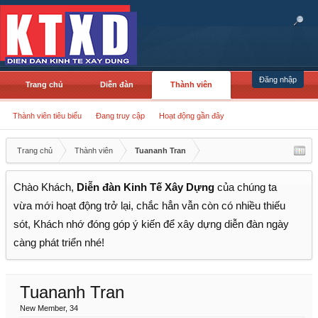
Đăng nhập
Trang chủ
Diễn đàn
Thành viên
Thành viên tiêu biểu
Đang truy cập
Hoạt động gần đây
Trang chủ
Thành viên
Tuananh Tran
Chào Khách,
Diễn đàn Kinh Tế Xây Dựng
của chúng ta
vừa mới hoạt động trở lại, chắc hẳn vẫn còn có nhiều thiếu
sót, Khách nhớ đóng góp ý kiến để xây dựng diễn đàn ngày
càng phát triển nhé!
Tuananh Tran
New Member
, 34