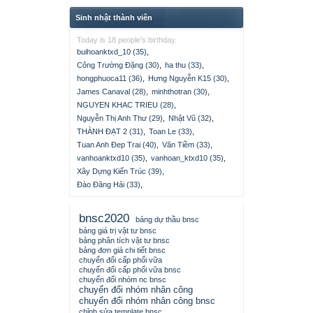
Sinh nhật thành viên
Today is 18 people's birthday.
buihoanktxd_10 (35)
,
Công Trường Đặng (30)
,
ha thu (33)
,
hongphuoca11 (36)
,
Hưng Nguyễn K15 (30)
,
James Canaval (28)
,
minhthotran (30)
,
NGUYEN KHAC TRIEU (28)
,
Nguyễn Thị Anh Thư (29)
,
Nhật Vũ (32)
,
THÀNH ĐẠT 2 (31)
,
Toan Le (33)
,
Tuan Anh Đep Trai (40)
,
Văn Tiềm (33)
,
vanhoanktxd10 (35)
,
vanhoan_ktxd10 (35)
,
Xây Dựng Kiến Trúc (39)
,
Đào Đăng Hải (33)
,
bnsc2020
bảng dự thầu bnsc
bảng giá trị vật tư bnsc
bảng phân tích vật tư bnsc
bảng đơn giá chi tiết bnsc
chuyển đổi cấp phối vữa
chuyển đổi cấp phối vữa bnsc
chuyển đổi nhóm nc bnsc
chuyển đổi nhóm nhân công
chuyển đổi nhóm nhân công bnsc
chỉnh sửa template bnsc