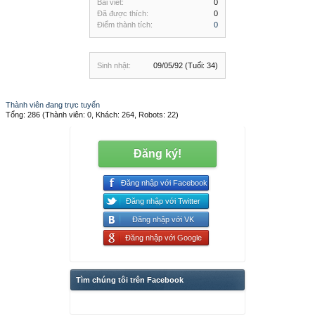
Bài viết:
0
Đã được thích:
0
Điểm thành tích:
0
Sinh nhật:
09/05/92
(Tuổi: 34)
Thành viên đang trực tuyến
Tổng: 286 (Thành viên: 0, Khách: 264, Robots: 22)
Đăng ký!
Đăng nhập với Facebook
Đăng nhập với Twitter
Đăng nhập với VK
Đăng nhập với Google
Tìm chúng tôi trên Facebook