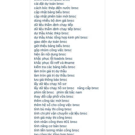
cài đặt dự toán bnsc
cách bóc thép điện nước bnsc
cập nhật bảng biểu bnsc
cập nhật phiên bản mới bnsc
dùng nhiều bộ đơn giá bnsc
dữ liệu thẩm định chạy tiếp
dữ liệu thẩm định chạy tiếp bnsc
dự thầu khác thkp bnsc
dự thầu khác tổng hợp kinh phí bnsc
giao diện dự toán bnsc
giới thiệu bảng biểu bnsc
gộp nhóm công việc bnsc
hiện ẩn nội dung bnsc
khắc phục lỗi loadxls bnsc
khắc phục lỗi reff và #name
kiểm tra các bảng biểu bnsc
làm tròn giá trị dự thầu
làm tròn giá trị dự thầu bnsc
lưu giá thông báo bnsc
lấy dữ liệu chạy hồ sơ
lấy dữ liệu chạy hồ sơ bnsc
nâng cấp bnsc
phím tắt bnsc
phím tắt bắc nam
thay đổi cấp phối vữa bnsc
thêm công tác mới bnsc
thêm hệ số cho công việc bnsc
tính bù máy thi công bnsc
tính chi phí vận chuyển vật liệu bnsc
tính giá máy thi công bnsc
tính nhân công theo tt01 bnsc
tính năng cơ bản bnsc
tính tiền lương nhân công bnsc
tạo công tác tổng hợp bnsc