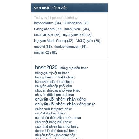
Sinh nhật thành viên
Today is 11 people's birthday.
behongkutoe (34)
,
Buidanhsinh (35)
,
Giang casara (29)
,
hoanktxd01 (35)
,
kelamat7891 (35)
,
myduyen4004 (43)
,
Nguyen Manh Cuong (32)
,
Nhã Quyên (29)
,
quocloi (35)
,
theduongnguyen (36)
,
tonthan02 (38)
,
bnsc2020
bảng dự thầu bnsc
bảng giá trị vật tư bnsc
bảng phân tích vật tư bnsc
bảng đơn giá chi tiết bnsc
chuyển đổi cấp phối vữa
chuyển đổi cấp phối vữa bnsc
chuyển đổi nhóm nc bnsc
chuyển đổi nhóm nhân công
chuyển đổi nhóm nhân công bnsc
chỉnh sửa template bnsc
cài đặt dự toán bnsc
cách bóc thép điện nước bnsc
cập nhật bảng biểu bnsc
cập nhật phiên bản mới bnsc
dùng nhiều bộ đơn giá bnsc
dữ liệu thẩm định chạy tiếp