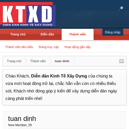
Đăng nhập
Trang chủ
Diễn đàn
Thành viên
Thành viên tiêu biểu
Đang truy cập
Hoạt động gần đây
Trang chủ
Thành viên
tuan dinh
Chào Khách,
Diễn đàn Kinh Tế Xây Dựng
của chúng ta
vừa mới hoạt động trở lại, chắc hẳn vẫn còn có nhiều thiếu
sót, Khách nhớ đóng góp ý kiến để xây dựng diễn đàn ngày
càng phát triển nhé!
tuan dinh
New Member
, 28