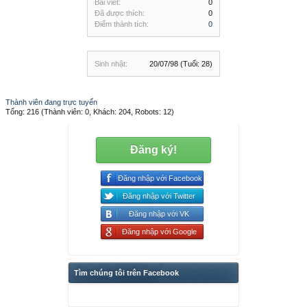
Bài viết:
0
Đã được thích:
0
Điểm thành tích:
0
Sinh nhật:
20/07/98
(Tuổi: 28)
Thành viên đang trực tuyến
Tổng: 216 (Thành viên: 0, Khách: 204, Robots: 12)
Đăng ký!
Đăng nhập với Facebook
Đăng nhập với Twitter
Đăng nhập với VK
Đăng nhập với Google
Tìm chúng tôi trên Facebook