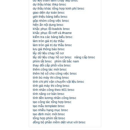
dữ liệu thẩm định chạy tiếp bnsc
dự thầu khác thkp bnsc
dự thầu khác tổng hợp kinh phí bnsc
giao diện dự toán bnsc
giới thiệu bảng biểu bnsc
gộp nhóm công việc bnsc
hiện ẩn nội dung bnsc
khắc phục lỗi loadxls bnsc
khắc phục lỗi reff và #name
kiểm tra các bảng biểu bnsc
làm tròn giá trị dự thầu
làm tròn giá trị dự thầu bnsc
lưu giá thông báo bnsc
lấy dữ liệu chạy hồ sơ
lấy dữ liệu chạy hồ sơ bnsc
nâng cấp bnsc
phím tắt bnsc
phím tắt bắc nam
thay đổi cấp phối vữa bnsc
thêm công tác mới bnsc
thêm hệ số cho công việc bnsc
tính bù máy thi công bnsc
tính chi phí vận chuyển vật liệu bnsc
tính giá máy thi công bnsc
tính nhân công theo tt01 bnsc
tính năng cơ bản bnsc
tính tiền lương nhân công bnsc
tạo công tác tổng hợp bnsc
tạo mẫu template bnsc
tạo nhiều hạng mục bnsc
tạo định mức mới bnsc
tổng hợp phím tắt bnsc
đồng bộ phần mềm diệt virut với bnsc