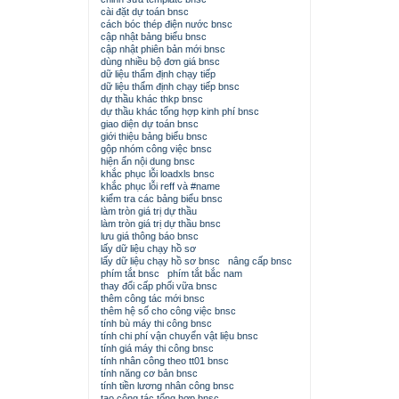
cài đặt dự toán bnsc
cách bóc thép điện nước bnsc
cập nhật bảng biểu bnsc
cập nhật phiên bản mới bnsc
dùng nhiều bộ đơn giá bnsc
dữ liệu thẩm định chạy tiếp
dữ liệu thẩm định chạy tiếp bnsc
dự thầu khác thkp bnsc
dự thầu khác tổng hợp kinh phí bnsc
giao diện dự toán bnsc
giới thiệu bảng biểu bnsc
gộp nhóm công việc bnsc
hiện ẩn nội dung bnsc
khắc phục lỗi loadxls bnsc
khắc phục lỗi reff và #name
kiểm tra các bảng biểu bnsc
làm tròn giá trị dự thầu
làm tròn giá trị dự thầu bnsc
lưu giá thông báo bnsc
lấy dữ liệu chạy hồ sơ
lấy dữ liệu chạy hồ sơ bnsc
nâng cấp bnsc
phím tắt bnsc
phím tắt bắc nam
thay đổi cấp phối vữa bnsc
thêm công tác mới bnsc
thêm hệ số cho công việc bnsc
tính bù máy thi công bnsc
tính chi phí vận chuyển vật liệu bnsc
tính giá máy thi công bnsc
tính nhân công theo tt01 bnsc
tính năng cơ bản bnsc
tính tiền lương nhân công bnsc
tạo công tác tổng hợp bnsc