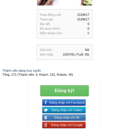
Hoạt động cuối:
21/08/17
Tham gia:
01/08/17
Bài viết:
0
Đã được thích:
0
Điểm thành tích:
0
Giới tính:
Nữ
Sinh nhật:
15/07/91
(Tuổi: 35)
Thành viên đang trực tuyến
Tổng: 272 (Thành viên: 0, Khách: 232, Robots: 40)
Đăng ký!
Đăng nhập với Facebook
Đăng nhập với Twitter
Đăng nhập với VK
Đăng nhập với Google