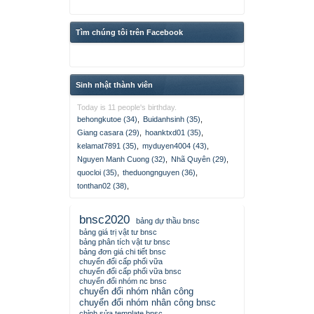
Tìm chúng tôi trên Facebook
Sinh nhật thành viên
Today is 11 people's birthday.
behongkutoe (34)
,
Buidanhsinh (35)
,
Giang casara (29)
,
hoanktxd01 (35)
,
kelamat7891 (35)
,
myduyen4004 (43)
,
Nguyen Manh Cuong (32)
,
Nhã Quyên (29)
,
quocloi (35)
,
theduongnguyen (36)
,
tonthan02 (38)
,
bnsc2020
bảng dự thầu bnsc
bảng giá trị vật tư bnsc
bảng phân tích vật tư bnsc
bảng đơn giá chi tiết bnsc
chuyển đổi cấp phối vữa
chuyển đổi cấp phối vữa bnsc
chuyển đổi nhóm nc bnsc
chuyển đổi nhóm nhân công
chuyển đổi nhóm nhân công bnsc
chỉnh sửa template bnsc