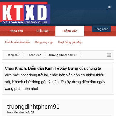
Đăng nhập
Trang chủ
Diễn đàn
Thành viên
Thành viên tiêu biểu
Đang truy cập
Hoạt động gần đây
Trang chủ
Thành viên
truongdinhtphcm91
Chào Khách,
Diễn đàn Kinh Tế Xây Dựng
của chúng ta
vừa mới hoạt động trở lại, chắc hẳn vẫn còn có nhiều thiếu
sót, Khách nhớ đóng góp ý kiến để xây dựng diễn đàn ngày
càng phát triển nhé!
truongdinhtphcm91
New Member
, Nữ, 35