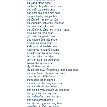
cài đặt dự toán bnsc
cách bóc thép điện nước bnsc
cập nhật bảng biểu bnsc
cập nhật phiên bản mới bnsc
dùng nhiều bộ đơn giá bnsc
dữ liệu thẩm định chạy tiếp
dữ liệu thẩm định chạy tiếp bnsc
dự thầu khác thkp bnsc
dự thầu khác tổng hợp kinh phí bnsc
giao diện dự toán bnsc
giới thiệu bảng biểu bnsc
gộp nhóm công việc bnsc
hiện ẩn nội dung bnsc
khắc phục lỗi loadxls bnsc
khắc phục lỗi reff và #name
kiểm tra các bảng biểu bnsc
làm tròn giá trị dự thầu
làm tròn giá trị dự thầu bnsc
lưu giá thông báo bnsc
lấy dữ liệu chạy hồ sơ
lấy dữ liệu chạy hồ sơ bnsc
nâng cấp bnsc
phím tắt bnsc
phím tắt bắc nam
thay đổi cấp phối vữa bnsc
thêm công tác mới bnsc
thêm hệ số cho công việc bnsc
tính bù máy thi công bnsc
tính chi phí vận chuyển vật liệu bnsc
tính giá máy thi công bnsc
tính nhân công theo tt01 bnsc
tính năng cơ bản bnsc
tính tiền lương nhân công bnsc
tạo công tác tổng hợp bnsc