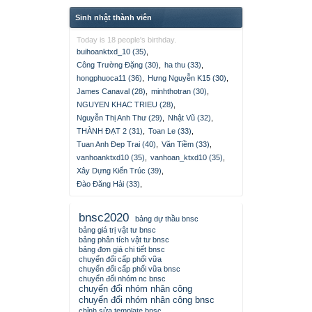
Sinh nhật thành viên
Today is 18 people's birthday.
buihoanktxd_10 (35)
,
Công Trường Đặng (30)
,
ha thu (33)
,
hongphuoca11 (36)
,
Hưng Nguyễn K15 (30)
,
James Canaval (28)
,
minhthotran (30)
,
NGUYEN KHAC TRIEU (28)
,
Nguyễn Thị Anh Thư (29)
,
Nhật Vũ (32)
,
THÀNH ĐẠT 2 (31)
,
Toan Le (33)
,
Tuan Anh Đep Trai (40)
,
Văn Tiềm (33)
,
vanhoanktxd10 (35)
,
vanhoan_ktxd10 (35)
,
Xây Dựng Kiến Trúc (39)
,
Đào Đăng Hải (33)
,
bnsc2020
bảng dự thầu bnsc
bảng giá trị vật tư bnsc
bảng phân tích vật tư bnsc
bảng đơn giá chi tiết bnsc
chuyển đổi cấp phối vữa
chuyển đổi cấp phối vữa bnsc
chuyển đổi nhóm nc bnsc
chuyển đổi nhóm nhân công
chuyển đổi nhóm nhân công bnsc
chỉnh sửa template bnsc