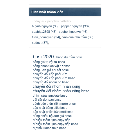
Sinh nhật thành viên
Today is 7 people's birthday.
huynh nguyen (35)
,
pepper nguyen (33)
,
seabig12398 (45)
,
seobenhgoutvn (46)
,
tuan_hoangtien (34)
,
ván của nhà thầu (36)
,
xddovt (37)
,
bnsc2020
bảng dự thầu bnsc
bảng giá trị vật tư bnsc
bảng phân tích vật tư bnsc
bảng đơn giá chi tiết bnsc
chuyển đổi cấp phối vữa
chuyển đổi cấp phối vữa bnsc
chuyển đổi nhóm nc bnsc
chuyển đổi nhóm nhân công
chuyển đổi nhóm nhân công bnsc
chỉnh sửa template bnsc
cài đặt dự toán bnsc
cách bóc thép điện nước bnsc
cập nhật bảng biểu bnsc
cập nhật phiên bản mới bnsc
dùng nhiều bộ đơn giá bnsc
dữ liệu thẩm định chạy tiếp
dữ liệu thẩm định chạy tiếp bnsc
dự thầu khác thkp bnsc