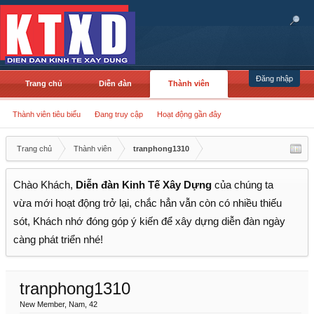
Đăng nhập
Trang chủ
Diễn đàn
Thành viên
Thành viên tiêu biểu
Đang truy cập
Hoạt động gần đây
Trang chủ
Thành viên
tranphong1310
Chào Khách,
Diễn đàn Kinh Tế Xây Dựng
của chúng ta
vừa mới hoạt động trở lại, chắc hẳn vẫn còn có nhiều thiếu
sót, Khách nhớ đóng góp ý kiến để xây dựng diễn đàn ngày
càng phát triển nhé!
tranphong1310
New Member
, Nam, 42