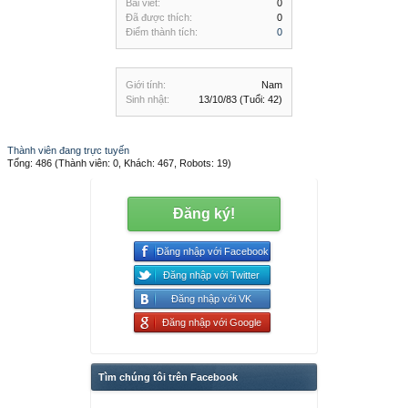
Bài viết:
0
Đã được thích:
0
Điểm thành tích:
0
Giới tính:
Nam
Sinh nhật:
13/10/83
(Tuổi: 42)
Thành viên đang trực tuyến
Tổng: 486 (Thành viên: 0, Khách: 467, Robots: 19)
Đăng ký!
Đăng nhập với Facebook
Đăng nhập với Twitter
Đăng nhập với VK
Đăng nhập với Google
Tìm chúng tôi trên Facebook