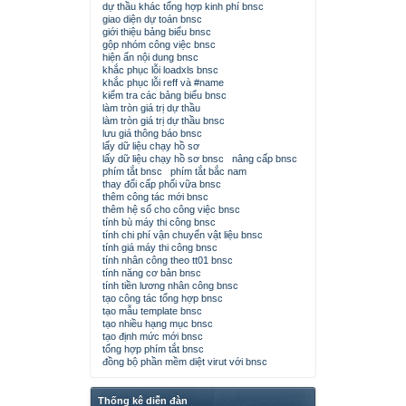
dự thầu khác tổng hợp kinh phí bnsc
giao diện dự toán bnsc
giới thiệu bảng biểu bnsc
gộp nhóm công việc bnsc
hiện ẩn nội dung bnsc
khắc phục lỗi loadxls bnsc
khắc phục lỗi reff và #name
kiểm tra các bảng biểu bnsc
làm tròn giá trị dự thầu
làm tròn giá trị dự thầu bnsc
lưu giá thông báo bnsc
lấy dữ liệu chạy hồ sơ
lấy dữ liệu chạy hồ sơ bnsc
nâng cấp bnsc
phím tắt bnsc
phím tắt bắc nam
thay đổi cấp phối vữa bnsc
thêm công tác mới bnsc
thêm hệ số cho công việc bnsc
tính bù máy thi công bnsc
tính chi phí vận chuyển vật liệu bnsc
tính giá máy thi công bnsc
tính nhân công theo tt01 bnsc
tính năng cơ bản bnsc
tính tiền lương nhân công bnsc
tạo công tác tổng hợp bnsc
tạo mẫu template bnsc
tạo nhiều hạng mục bnsc
tạo định mức mới bnsc
tổng hợp phím tắt bnsc
đồng bộ phần mềm diệt virut với bnsc
Thống kê diễn đàn