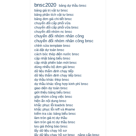
bnsc2020
bảng dự thầu bnsc
bảng giá trị vật tư bnsc
bảng phân tích vật tư bnsc
bảng đơn giá chi tiết bnsc
chuyển đổi cấp phối vữa
chuyển đổi cấp phối vữa bnsc
chuyển đổi nhóm nc bnsc
chuyển đổi nhóm nhân công
chuyển đổi nhóm nhân công bnsc
chỉnh sửa template bnsc
cài đặt dự toán bnsc
cách bóc thép điện nước bnsc
cập nhật bảng biểu bnsc
cập nhật phiên bản mới bnsc
dùng nhiều bộ đơn giá bnsc
dữ liệu thẩm định chạy tiếp
dữ liệu thẩm định chạy tiếp bnsc
dự thầu khác thkp bnsc
dự thầu khác tổng hợp kinh phí bnsc
giao diện dự toán bnsc
giới thiệu bảng biểu bnsc
gộp nhóm công việc bnsc
hiện ẩn nội dung bnsc
khắc phục lỗi loadxls bnsc
khắc phục lỗi reff và #name
kiểm tra các bảng biểu bnsc
làm tròn giá trị dự thầu
làm tròn giá trị dự thầu bnsc
lưu giá thông báo bnsc
lấy dữ liệu chạy hồ sơ
lấy dữ liệu chạy hồ sơ bnsc
nâng cấp bnsc