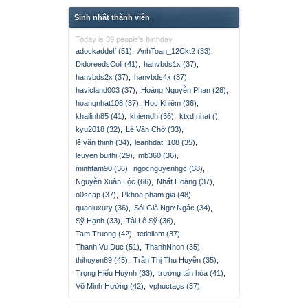
Sinh nhật thành viên
Today is 39 people's birthday.
adockaddelf (51)
,
AnhToan_12Ckt2 (33)
,
DidoreedsColi (41)
,
hanvbds1x (37)
,
hanvbds2x (37)
,
hanvbds4x (37)
,
havicland003 (37)
,
Hoàng Nguyễn Phan (28)
,
hoangnhat108 (37)
,
Học Khiêm (36)
,
khailinh85 (41)
,
khiemdh (36)
,
ktxd.nhat ()
,
kyu2018 (32)
,
Lê Văn Chớ (33)
,
lê văn thịnh (34)
,
leanhdat_108 (35)
,
leuyen buithi (29)
,
mb360 (36)
,
minhtam90 (36)
,
ngocnguyenhgc (38)
,
Nguyễn Xuân Lộc (66)
,
Nhất Hoàng (37)
,
o0scap (37)
,
Pkhoa pham gia (48)
,
quanluxury (36)
,
Sói Già Ngơ Ngác (34)
,
Sỹ Hạnh (33)
,
Tài Lê Sỹ (36)
,
Tam Truong (42)
,
tetloilom (37)
,
Thanh Vu Duc (51)
,
ThanhNhon (35)
,
thihuyen89 (45)
,
Trần Thị Thu Huyền (35)
,
Trọng Hiếu Huỳnh (33)
,
trương tấn hóa (41)
,
Võ Minh Hường (42)
,
vphuctags (37)
,