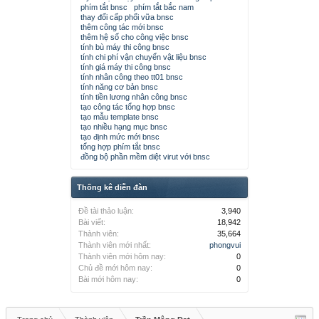
phím tắt bnsc
phím tắt bắc nam
thay đổi cấp phối vữa bnsc
thêm công tác mới bnsc
thêm hệ số cho công việc bnsc
tính bù máy thi công bnsc
tính chi phí vận chuyển vật liệu bnsc
tính giá máy thi công bnsc
tính nhân công theo tt01 bnsc
tính năng cơ bản bnsc
tính tiền lương nhân công bnsc
tạo công tác tổng hợp bnsc
tạo mẫu template bnsc
tạo nhiều hạng mục bnsc
tạo định mức mới bnsc
tổng hợp phím tắt bnsc
đồng bộ phần mềm diệt virut với bnsc
Thống kê diễn đàn
Đề tài thảo luận:
3,940
Bài viết:
18,942
Thành viên:
35,664
Thành viên mới nhất:
phongvui
Thành viên mới hôm nay:
0
Chủ đề mới hôm nay:
0
Bài mới hôm nay:
0