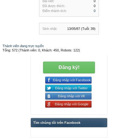
Bài viết:
0
Đã được thích:
0
Điểm thành tích:
0
Sinh nhật:
13/05/87
(Tuổi: 39)
Thành viên đang trực tuyến
Tổng: 572 (Thành viên: 0, Khách: 450, Robots: 122)
Đăng ký!
Đăng nhập với Facebook
Đăng nhập với Twitter
Đăng nhập với VK
Đăng nhập với Google
Tìm chúng tôi trên Facebook