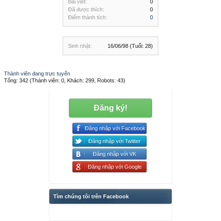
Bài viết:
0
Đã được thích:
0
Điểm thành tích:
0
Sinh nhật:
16/06/98
(Tuổi: 28)
Thành viên đang trực tuyến
Tổng: 342 (Thành viên: 0, Khách: 299, Robots: 43)
Đăng ký!
Đăng nhập với Facebook
Đăng nhập với Twitter
Đăng nhập với VK
Đăng nhập với Google
Tìm chúng tôi trên Facebook