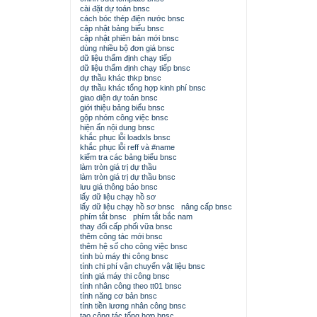
cài đặt dự toán bnsc
cách bóc thép điện nước bnsc
cập nhật bảng biểu bnsc
cập nhật phiên bản mới bnsc
dùng nhiều bộ đơn giá bnsc
dữ liệu thẩm định chạy tiếp
dữ liệu thẩm định chạy tiếp bnsc
dự thầu khác thkp bnsc
dự thầu khác tổng hợp kinh phí bnsc
giao diện dự toán bnsc
giới thiệu bảng biểu bnsc
gộp nhóm công việc bnsc
hiện ẩn nội dung bnsc
khắc phục lỗi loadxls bnsc
khắc phục lỗi reff và #name
kiểm tra các bảng biểu bnsc
làm tròn giá trị dự thầu
làm tròn giá trị dự thầu bnsc
lưu giá thông báo bnsc
lấy dữ liệu chạy hồ sơ
lấy dữ liệu chạy hồ sơ bnsc
nâng cấp bnsc
phím tắt bnsc
phím tắt bắc nam
thay đổi cấp phối vữa bnsc
thêm công tác mới bnsc
thêm hệ số cho công việc bnsc
tính bù máy thi công bnsc
tính chi phí vận chuyển vật liệu bnsc
tính giá máy thi công bnsc
tính nhân công theo tt01 bnsc
tính năng cơ bản bnsc
tính tiền lương nhân công bnsc
tạo công tác tổng hợp bnsc