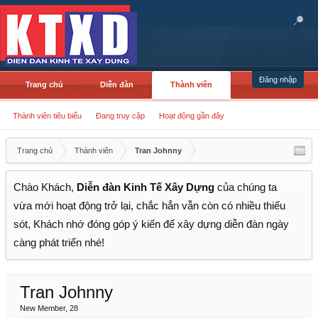
Đăng nhập
Trang chủ
Diễn đàn
Thành viên
Thành viên tiêu biểu
Đang truy cập
Hoạt động gần đây
Trang chủ
Thành viên
Tran Johnny
Chào Khách,
Diễn đàn Kinh Tế Xây Dựng
của chúng ta
vừa mới hoạt động trở lại, chắc hẳn vẫn còn có nhiều thiếu
sót, Khách nhớ đóng góp ý kiến để xây dựng diễn đàn ngày
càng phát triển nhé!
Tran Johnny
New Member
, 28