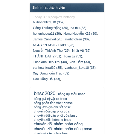
Sinh nhật thành viên
Today is 18 people's birthday.
buihoanktxd_10 (35)
,
Công Trường Đặng (30)
,
ha thu (33)
,
hongphuoca11 (36)
,
Hưng Nguyễn K15 (30)
,
James Canaval (28)
,
minhthotran (30)
,
NGUYEN KHAC TRIEU (28)
,
Nguyễn Thị Anh Thư (29)
,
Nhật Vũ (32)
,
THÀNH ĐẠT 2 (31)
,
Toan Le (33)
,
Tuan Anh Đep Trai (40)
,
Văn Tiềm (33)
,
vanhoanktxd10 (35)
,
vanhoan_ktxd10 (35)
,
Xây Dựng Kiến Trúc (39)
,
Đào Đăng Hải (33)
,
bnsc2020
bảng dự thầu bnsc
bảng giá trị vật tư bnsc
bảng phân tích vật tư bnsc
bảng đơn giá chi tiết bnsc
chuyển đổi cấp phối vữa
chuyển đổi cấp phối vữa bnsc
chuyển đổi nhóm nc bnsc
chuyển đổi nhóm nhân công
chuyển đổi nhóm nhân công bnsc
chỉnh sửa template bnsc