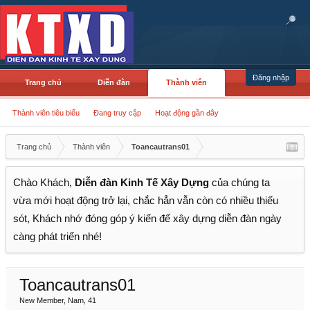
Đăng nhập
Trang chủ
Diễn đàn
Thành viên
Thành viên tiêu biểu
Đang truy cập
Hoạt động gần đây
Trang chủ
Thành viên
Toancautrans01
Chào Khách,
Diễn đàn Kinh Tế Xây Dựng
của chúng ta
vừa mới hoạt động trở lại, chắc hẳn vẫn còn có nhiều thiếu
sót, Khách nhớ đóng góp ý kiến để xây dựng diễn đàn ngày
càng phát triển nhé!
Toancautrans01
New Member
, Nam, 41