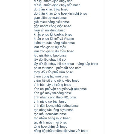
dữ liệu thẩm định chạy tiếp
dữ liệu thẩm định chạy tiếp bnsc
dự thầu khác thkp bnsc
dự thầu khác tổng hợp kinh phí bnsc
giao diện dự toán bnsc
giới thiệu bảng biểu bnsc
gộp nhóm công việc bnsc
hiện ẩn nội dung bnsc
khắc phục lỗi loadxls bnsc
khắc phục lỗi reff và #name
kiểm tra các bảng biểu bnsc
làm tròn giá trị dự thầu
làm tròn giá trị dự thầu bnsc
lưu giá thông báo bnsc
lấy dữ liệu chạy hồ sơ
lấy dữ liệu chạy hồ sơ bnsc
nâng cấp bnsc
phím tắt bnsc
phím tắt bắc nam
thay đổi cấp phối vữa bnsc
thêm công tác mới bnsc
thêm hệ số cho công việc bnsc
tính bù máy thi công bnsc
tính chi phí vận chuyển vật liệu bnsc
tính giá máy thi công bnsc
tính nhân công theo tt01 bnsc
tính năng cơ bản bnsc
tính tiền lương nhân công bnsc
tạo công tác tổng hợp bnsc
tạo mẫu template bnsc
tạo nhiều hạng mục bnsc
tạo định mức mới bnsc
tổng hợp phím tắt bnsc
đồng bộ phần mềm diệt virut với bnsc