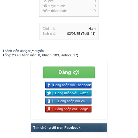
Bài viết:
0
Đã được thích:
0
Điểm thành tích:
0
Giới tính:
Nam
Sinh nhật:
03/06/85
(Tuổi: 41)
Thành viên đang trực tuyến
Tổng: 230 (Thành viên: 0, Khách: 203, Robots: 27)
Đăng ký!
Đăng nhập với Facebook
Đăng nhập với Twitter
Đăng nhập với VK
Đăng nhập với Google
Tìm chúng tôi trên Facebook