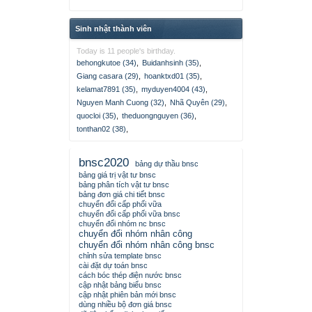
Sinh nhật thành viên
Today is 11 people's birthday.
behongkutoe (34)
,
Buidanhsinh (35)
,
Giang casara (29)
,
hoanktxd01 (35)
,
kelamat7891 (35)
,
myduyen4004 (43)
,
Nguyen Manh Cuong (32)
,
Nhã Quyên (29)
,
quocloi (35)
,
theduongnguyen (36)
,
tonthan02 (38)
,
bnsc2020
bảng dự thầu bnsc
bảng giá trị vật tư bnsc
bảng phân tích vật tư bnsc
bảng đơn giá chi tiết bnsc
chuyển đổi cấp phối vữa
chuyển đổi cấp phối vữa bnsc
chuyển đổi nhóm nc bnsc
chuyển đổi nhóm nhân công
chuyển đổi nhóm nhân công bnsc
chỉnh sửa template bnsc
cài đặt dự toán bnsc
cách bóc thép điện nước bnsc
cập nhật bảng biểu bnsc
cập nhật phiên bản mới bnsc
dùng nhiều bộ đơn giá bnsc