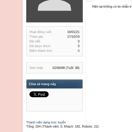
Hiện tại không có tin nhắn 
Hoạt động cuối:
16/01/21
Tham gia:
17/10/19
Bài viết:
0
Đã được thích:
0
Điểm thành tích:
0
Sinh nhật:
02/06/88
(Tuổi: 38)
Chia sẻ trang này
Thành viên đang trực tuyến
Tổng: 204 (Thành viên: 0, Khách: 182, Robots: 22)