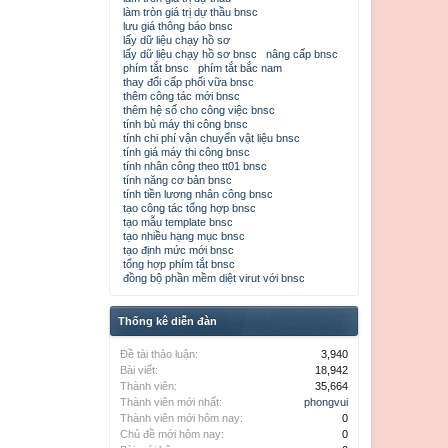
làm tròn giá trị dự thầu bnsc
lưu giá thông báo bnsc
lấy dữ liệu chạy hồ sơ
lấy dữ liệu chạy hồ sơ bnsc
nâng cấp bnsc
phím tắt bnsc
phím tắt bắc nam
thay đổi cấp phối vữa bnsc
thêm công tác mới bnsc
thêm hệ số cho công việc bnsc
tính bù máy thi công bnsc
tính chi phí vận chuyển vật liệu bnsc
tính giá máy thi công bnsc
tính nhân công theo tt01 bnsc
tính năng cơ bản bnsc
tính tiền lương nhân công bnsc
tạo công tác tổng hợp bnsc
tạo mẫu template bnsc
tạo nhiều hạng mục bnsc
tạo định mức mới bnsc
tổng hợp phím tắt bnsc
đồng bộ phần mềm diệt virut với bnsc
Thống kê diễn đàn
Đề tài thảo luận:
3,940
Bài viết:
18,942
Thành viên:
35,664
Thành viên mới nhất:
phongvui
Thành viên mới hôm nay:
0
Chủ đề mới hôm nay:
0