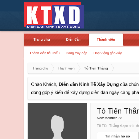
Trang chủ
Diễn đàn
Thành viên
Thành viên tiêu biểu
Đang truy cập
Hoạt động gần đây
Trang chủ
Thành viên
Tô Tiến Thắng
Chào Khách,
Diễn đàn Kinh Tế Xây Dựng
của chúng
đóng góp ý kiến để xây dựng diễn đàn ngày càng phát
Tô Tiến Thắ
New Member
, 38
Tô Tiến Thắng được nhìn thấ
Tin nhắn hồ sơ