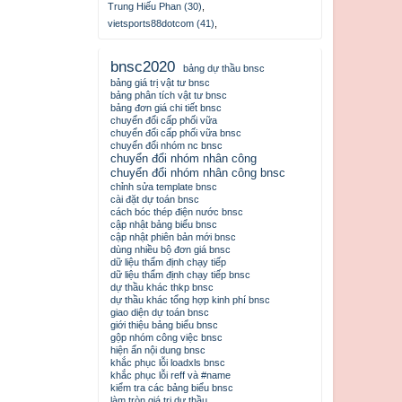
Trung Hiếu Phan (30)
,
vietsports88dotcom (41)
,
bnsc2020
bảng dự thầu bnsc
bảng giá trị vật tư bnsc
bảng phân tích vật tư bnsc
bảng đơn giá chi tiết bnsc
chuyển đổi cấp phối vữa
chuyển đổi cấp phối vữa bnsc
chuyển đổi nhóm nc bnsc
chuyển đổi nhóm nhân công
chuyển đổi nhóm nhân công bnsc
chỉnh sửa template bnsc
cài đặt dự toán bnsc
cách bóc thép điện nước bnsc
cập nhật bảng biểu bnsc
cập nhật phiên bản mới bnsc
dùng nhiều bộ đơn giá bnsc
dữ liệu thẩm định chạy tiếp
dữ liệu thẩm định chạy tiếp bnsc
dự thầu khác thkp bnsc
dự thầu khác tổng hợp kinh phí bnsc
giao diện dự toán bnsc
giới thiệu bảng biểu bnsc
gộp nhóm công việc bnsc
hiện ẩn nội dung bnsc
khắc phục lỗi loadxls bnsc
khắc phục lỗi reff và #name
kiểm tra các bảng biểu bnsc
làm tròn giá trị dự thầu