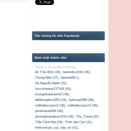
Tìm chúng tôi trên Facebook
Sinh nhật thành viên
Today is 19 people's birthday.
An Trần Bình (34)
,
baohotbc2019 (36)
,
Chung Ninh (37)
,
danhdai86 ()
,
Hà Nguyễn Mạnh (31)
,
hsccompany237168 (40)
,
khangnhubanam42 (46)
,
laithihongthu1993 (33)
,
lvphong1988 (38)
,
noithatluxxypro2 (36)
,
noithatluxxypro3 (36)
,
perkinskarl068 (40)
,
phuonghoangtour2018 (36)
,
Thu_Trang (33)
,
Trần Cảnh Đại (29)
,
Trinh Van Can (41)
,
trinhvancan_cuc_edu_vn (41)
,