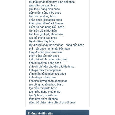
dự thầu khác tổng hợp kinh phí bnsc
giao diện dự toán bnsc
giới thiệu bảng biểu bnsc
gộp nhóm công việc bnsc
hiện ẩn nội dung bnsc
khắc phục lỗi loadxls bnsc
khắc phục lỗi reff và #name
kiểm tra các bảng biểu bnsc
làm tròn giá trị dự thầu
làm tròn giá trị dự thầu bnsc
lưu giá thông báo bnsc
lấy dữ liệu chạy hồ sơ
lấy dữ liệu chạy hồ sơ bnsc
nâng cấp bnsc
phím tắt bnsc
phím tắt bắc nam
thay đổi cấp phối vữa bnsc
thêm công tác mới bnsc
thêm hệ số cho công việc bnsc
tính bù máy thi công bnsc
tính chi phí vận chuyển vật liệu bnsc
tính giá máy thi công bnsc
tính nhân công theo tt01 bnsc
tính năng cơ bản bnsc
tính tiền lương nhân công bnsc
tạo công tác tổng hợp bnsc
tạo mẫu template bnsc
tạo nhiều hạng mục bnsc
tạo định mức mới bnsc
tổng hợp phím tắt bnsc
đồng bộ phần mềm diệt virut với bnsc
Thống kê diễn đàn