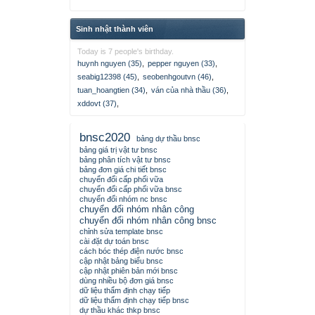
Sinh nhật thành viên
Today is 7 people's birthday.
huynh nguyen (35)
,
pepper nguyen (33)
,
seabig12398 (45)
,
seobenhgoutvn (46)
,
tuan_hoangtien (34)
,
ván của nhà thầu (36)
,
xddovt (37)
,
bnsc2020
bảng dự thầu bnsc
bảng giá trị vật tư bnsc
bảng phân tích vật tư bnsc
bảng đơn giá chi tiết bnsc
chuyển đổi cấp phối vữa
chuyển đổi cấp phối vữa bnsc
chuyển đổi nhóm nc bnsc
chuyển đổi nhóm nhân công
chuyển đổi nhóm nhân công bnsc
chỉnh sửa template bnsc
cài đặt dự toán bnsc
cách bóc thép điện nước bnsc
cập nhật bảng biểu bnsc
cập nhật phiên bản mới bnsc
dùng nhiều bộ đơn giá bnsc
dữ liệu thẩm định chạy tiếp
dữ liệu thẩm định chạy tiếp bnsc
dự thầu khác thkp bnsc