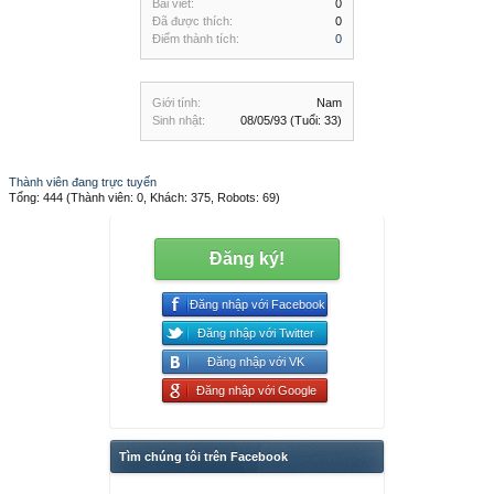
Bài viết:
0
Đã được thích:
0
Điểm thành tích:
0
Giới tính:
Nam
Sinh nhật:
08/05/93
(Tuổi: 33)
Thành viên đang trực tuyến
Tổng: 444 (Thành viên: 0, Khách: 375, Robots: 69)
Đăng ký!
Đăng nhập với Facebook
Đăng nhập với Twitter
Đăng nhập với VK
Đăng nhập với Google
Tìm chúng tôi trên Facebook