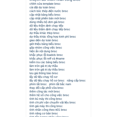
chỉnh sửa template bnsc
cài đặt dự toán bnsc
cách bóc thép điện nước bnsc
cập nhật bảng biểu bnsc
cập nhật phiên bản mới bnsc
dùng nhiều bộ đơn giá bnsc
dữ liệu thẩm định chạy tiếp
dữ liệu thẩm định chạy tiếp bnsc
dự thầu khác thkp bnsc
dự thầu khác tổng hợp kinh phí bnsc
giao diện dự toán bnsc
giới thiệu bảng biểu bnsc
gộp nhóm công việc bnsc
hiện ẩn nội dung bnsc
khắc phục lỗi loadxls bnsc
khắc phục lỗi reff và #name
kiểm tra các bảng biểu bnsc
làm tròn giá trị dự thầu
làm tròn giá trị dự thầu bnsc
lưu giá thông báo bnsc
lấy dữ liệu chạy hồ sơ
lấy dữ liệu chạy hồ sơ bnsc
nâng cấp bnsc
phím tắt bnsc
phím tắt bắc nam
thay đổi cấp phối vữa bnsc
thêm công tác mới bnsc
thêm hệ số cho công việc bnsc
tính bù máy thi công bnsc
tính chi phí vận chuyển vật liệu bnsc
tính giá máy thi công bnsc
tính nhân công theo tt01 bnsc
tính năng cơ bản bnsc