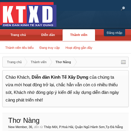
Đăng nhập
Trang chủ
Diễn đàn
Thành viên
Thành viên tiêu biểu
Đang truy cập
Hoạt động gần đây
Trang chủ
Thành viên
Thơ Nàng
Chào Khách,
Diễn đàn Kinh Tế Xây Dựng
của chúng ta
vừa mới hoạt động trở lại, chắc hẳn vẫn còn có nhiều thiếu
sót, Khách nhớ đóng góp ý kiến để xây dựng diễn đàn ngày
càng phát triển nhé!
Thơ Nàng
New Member
, 36,
đến từ
Thép Mới, P.Hoà Hải, Quận Ngũ Hành Sơn,Tp Đà Nẵng