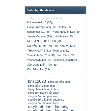
Sinh nhật thành viên
Today is 18 people's birthday.
buihoanktxd_10 (35)
,
Công Trường Đặng (30)
,
ha thu (33)
,
hongphuoca11 (36)
,
Hưng Nguyễn K15 (30)
,
James Canaval (28)
,
minhthotran (30)
,
NGUYEN KHAC TRIEU (28)
,
Nguyễn Thị Anh Thư (29)
,
Nhật Vũ (32)
,
THÀNH ĐẠT 2 (31)
,
Toan Le (33)
,
Tuan Anh Đep Trai (40)
,
Văn Tiềm (33)
,
vanhoanktxd10 (35)
,
vanhoan_ktxd10 (35)
,
Xây Dựng Kiến Trúc (39)
,
Đào Đăng Hải (33)
,
bnsc2020
bảng dự thầu bnsc
bảng giá trị vật tư bnsc
bảng phân tích vật tư bnsc
bảng đơn giá chi tiết bnsc
chuyển đổi cấp phối vữa
chuyển đổi cấp phối vữa bnsc
chuyển đổi nhóm nc bnsc
chuyển đổi nhóm nhân công
chuyển đổi nhóm nhân công bnsc