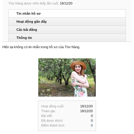
Thơ Nàng được nhìn thấy lần cuối:
18/12/20
Tin nhắn hồ sơ
Hoạt động gần đây
Các bài đăng
Thông tin
Hiện tại không có tin nhắn trong hồ sơ của Thơ Nàng.
Hoạt động cuối:
18/12/20
Tham gia:
18/12/20
Bài viết:
0
Đã được thích:
0
Điểm thành tích:
0