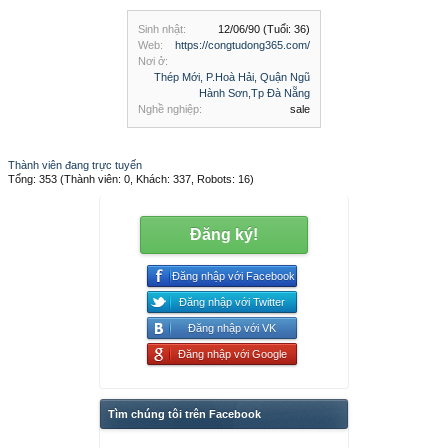
Sinh nhật:
12/06/90
(Tuổi: 36)
Web:
https://congtudong365.com/
Nơi ở:
Thép Mới, P.Hoà Hải, Quận Ngũ
Hành Sơn,Tp Đà Nẵng
Nghề nghiệp:
sale
Thành viên đang trực tuyến
Tổng: 353 (Thành viên: 0, Khách: 337, Robots: 16)
Đăng ký!
Đăng nhập với Facebook
Đăng nhập với Twitter
Đăng nhập với VK
Đăng nhập với Google
Tìm chúng tôi trên Facebook