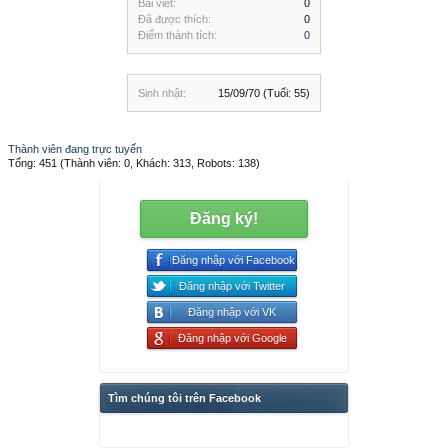
Bài viết:
0
Đã được thích:
0
Điểm thành tích:
0
Sinh nhật:
15/09/70
(Tuổi: 55)
Thành viên đang trực tuyến
Tổng: 451 (Thành viên: 0, Khách: 313, Robots: 138)
Đăng ký!
Đăng nhập với Facebook
Đăng nhập với Twitter
Đăng nhập với VK
Đăng nhập với Google
Tìm chúng tôi trên Facebook