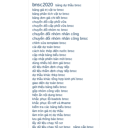
bnsc2020
bảng dự thầu bnsc
bảng giá trị vật tư bnsc
bảng phân tích vật tư bnsc
bảng đơn giá chi tiết bnsc
chuyển đổi cấp phối vữa
chuyển đổi cấp phối vữa bnsc
chuyển đổi nhóm nc bnsc
chuyển đổi nhóm nhân công
chuyển đổi nhóm nhân công bnsc
chỉnh sửa template bnsc
cài đặt dự toán bnsc
cách bóc thép điện nước bnsc
cập nhật bảng biểu bnsc
cập nhật phiên bản mới bnsc
dùng nhiều bộ đơn giá bnsc
dữ liệu thẩm định chạy tiếp
dữ liệu thẩm định chạy tiếp bnsc
dự thầu khác thkp bnsc
dự thầu khác tổng hợp kinh phí bnsc
giao diện dự toán bnsc
giới thiệu bảng biểu bnsc
gộp nhóm công việc bnsc
hiện ẩn nội dung bnsc
khắc phục lỗi loadxls bnsc
khắc phục lỗi reff và #name
kiểm tra các bảng biểu bnsc
làm tròn giá trị dự thầu
làm tròn giá trị dự thầu bnsc
lưu giá thông báo bnsc
lấy dữ liệu chạy hồ sơ
lấy dữ liệu chạy hồ sơ bnsc
nâng cấp bnsc