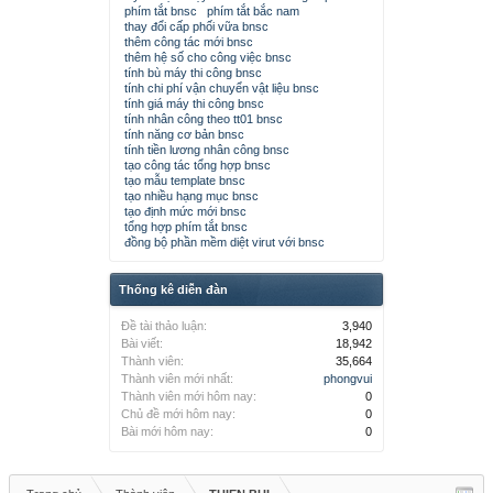
phím tắt bnsc
phím tắt bắc nam
thay đổi cấp phối vữa bnsc
thêm công tác mới bnsc
thêm hệ số cho công việc bnsc
tính bù máy thi công bnsc
tính chi phí vận chuyển vật liệu bnsc
tính giá máy thi công bnsc
tính nhân công theo tt01 bnsc
tính năng cơ bản bnsc
tính tiền lương nhân công bnsc
tạo công tác tổng hợp bnsc
tạo mẫu template bnsc
tạo nhiều hạng mục bnsc
tạo định mức mới bnsc
tổng hợp phím tắt bnsc
đồng bộ phần mềm diệt virut với bnsc
Thống kê diễn đàn
Đề tài thảo luận:
3,940
Bài viết:
18,942
Thành viên:
35,664
Thành viên mới nhất:
phongvui
Thành viên mới hôm nay:
0
Chủ đề mới hôm nay:
0
Bài mới hôm nay:
0