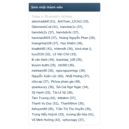
Sinh nhật thành viên
Today is 39 people's birthday.
adockaddelf (51)
,
AnhToan_12Ckt2 (33)
,
DidoreedsColi (41)
,
hanvbds1x (37)
,
hanvbds2x (37)
,
hanvbds4x (37)
,
havicland003 (37)
,
Hoàng Nguyễn Phan (28)
,
hoangnhat108 (37)
,
Học Khiêm (36)
,
khailinh85 (41)
,
khiemdh (36)
,
ktxd.nhat ()
,
kyu2018 (32)
,
Lê Văn Chớ (33)
,
lê văn thịnh (34)
,
leanhdat_108 (35)
,
leuyen buithi (29)
,
mb360 (36)
,
minhtam90 (36)
,
ngocnguyenhgc (38)
,
Nguyễn Xuân Lộc (66)
,
Nhất Hoàng (37)
,
o0scap (37)
,
Pkhoa pham gia (48)
,
quanluxury (36)
,
Sói Già Ngơ Ngác (34)
,
Sỹ Hạnh (33)
,
Tài Lê Sỹ (36)
,
Tam Truong (42)
,
tetloilom (37)
,
Thanh Vu Duc (51)
,
ThanhNhon (35)
,
thihuyen89 (45)
,
Trần Thị Thu Huyền (35)
,
Trọng Hiếu Huỳnh (33)
,
trương tấn hóa (41)
,
Võ Minh Hường (42)
,
vphuctags (37)
,