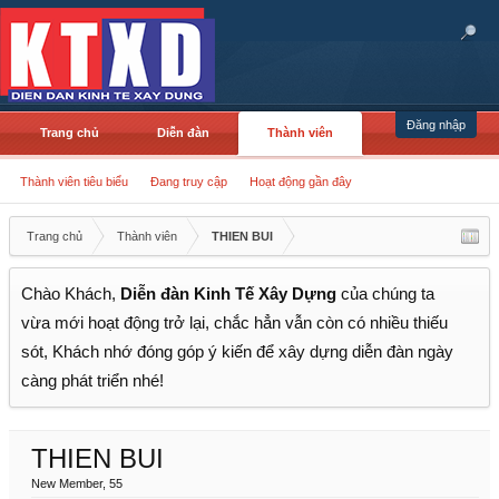
Đăng nhập
Trang chủ
Diễn đàn
Thành viên
Thành viên tiêu biểu
Đang truy cập
Hoạt động gần đây
Trang chủ
Thành viên
THIEN BUI
Chào Khách,
Diễn đàn Kinh Tế Xây Dựng
của chúng ta
vừa mới hoạt động trở lại, chắc hẳn vẫn còn có nhiều thiếu
sót, Khách nhớ đóng góp ý kiến để xây dựng diễn đàn ngày
càng phát triển nhé!
THIEN BUI
New Member
, 55