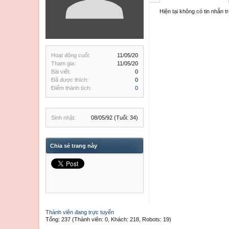
Hiện tại không có tin nhắn 
Hoạt động cuối:
11/05/20
Tham gia:
11/05/20
Bài viết:
0
Đã được thích:
0
Điểm thành tích:
0
Sinh nhật:
08/05/92
(Tuổi: 34)
Chia sẻ trang này
Thành viên đang trực tuyến
Tổng: 237 (Thành viên: 0, Khách: 218, Robots: 19)