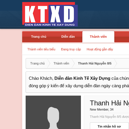
Trang chủ
Diễn đàn
Thành viên
Thành viên tiêu biểu
Đang truy cập
Hoạt động gần đây
Trang chủ
Thành viên
Thanh Hải Nguyễn 8/5
Chào Khách,
Diễn đàn Kinh Tế Xây Dựng
của chúng
đóng góp ý kiến để xây dựng diễn đàn ngày càng phát
Thanh Hải N
New Member
, 34
Thanh Hải Nguyễn 8/5 được 
Tin nhắn hồ sơ