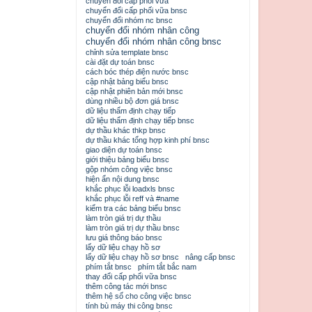
chuyển đổi cấp phối vữa
chuyển đổi cấp phối vữa bnsc
chuyển đổi nhóm nc bnsc
chuyển đổi nhóm nhân công
chuyển đổi nhóm nhân công bnsc
chỉnh sửa template bnsc
cài đặt dự toán bnsc
cách bóc thép điện nước bnsc
cập nhật bảng biểu bnsc
cập nhật phiên bản mới bnsc
dùng nhiều bộ đơn giá bnsc
dữ liệu thẩm định chạy tiếp
dữ liệu thẩm định chạy tiếp bnsc
dự thầu khác thkp bnsc
dự thầu khác tổng hợp kinh phí bnsc
giao diện dự toán bnsc
giới thiệu bảng biểu bnsc
gộp nhóm công việc bnsc
hiện ẩn nội dung bnsc
khắc phục lỗi loadxls bnsc
khắc phục lỗi reff và #name
kiểm tra các bảng biểu bnsc
làm tròn giá trị dự thầu
làm tròn giá trị dự thầu bnsc
lưu giá thông báo bnsc
lấy dữ liệu chạy hồ sơ
lấy dữ liệu chạy hồ sơ bnsc
nâng cấp bnsc
phím tắt bnsc
phím tắt bắc nam
thay đổi cấp phối vữa bnsc
thêm công tác mới bnsc
thêm hệ số cho công việc bnsc
tính bù máy thi công bnsc