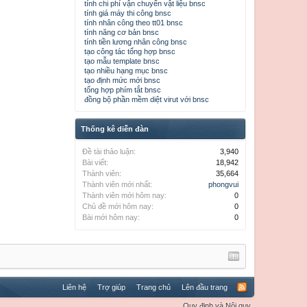
tính chi phí vận chuyển vật liệu bnsc
tính giá máy thi công bnsc
tính nhân công theo tt01 bnsc
tính năng cơ bản bnsc
tính tiền lương nhân công bnsc
tạo công tác tổng hợp bnsc
tạo mẫu template bnsc
tạo nhiều hạng mục bnsc
tạo định mức mới bnsc
tổng hợp phím tắt bnsc
đồng bộ phần mềm diệt virut với bnsc
Thống kê diễn đàn
Đề tài thảo luận:
3,940
Bài viết:
18,942
Thành viên:
35,664
Thành viên mới nhất:
phongvui
Thành viên mới hôm nay:
0
Chủ đề mới hôm nay:
0
Bài mới hôm nay:
0
Liên hệ
Trợ giúp
Trang chủ
Lên đầu trang
Quy định và Nội quy