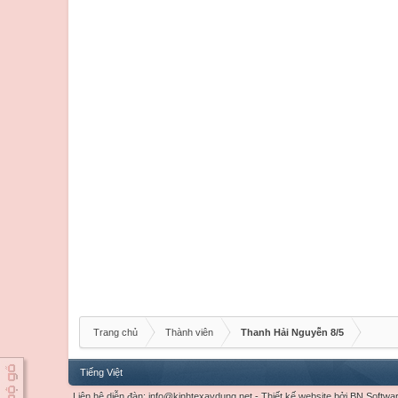
Trang chủ
Thành viên
Thanh Hải Nguyễn 8/5
Tiếng Việt
Liên hệ diễn đàn:
info@kinhtexaydung.net
-
Thiết kế website
bởi
BN Softwa