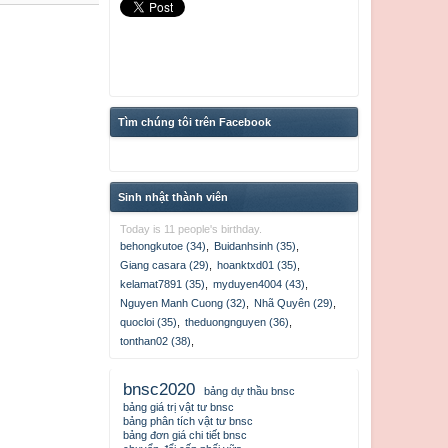
Tìm chúng tôi trên Facebook
Sinh nhật thành viên
Today is 11 people's birthday.
behongkutoe (34)
,
Buidanhsinh (35)
,
Giang casara (29)
,
hoanktxd01 (35)
,
kelamat7891 (35)
,
myduyen4004 (43)
,
Nguyen Manh Cuong (32)
,
Nhã Quyên (29)
,
quocloi (35)
,
theduongnguyen (36)
,
tonthan02 (38)
,
bnsc2020
bảng dự thầu bnsc
bảng giá trị vật tư bnsc
bảng phân tích vật tư bnsc
bảng đơn giá chi tiết bnsc