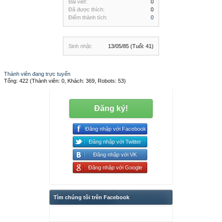
Bài viết:
0
Đã được thích:
0
Điểm thành tích:
0
Sinh nhật:
13/05/85
(Tuổi: 41)
Thành viên đang trực tuyến
Tổng: 422 (Thành viên: 0, Khách: 369, Robots: 53)
Đăng ký!
Đăng nhập với Facebook
Đăng nhập với Twitter
Đăng nhập với VK
Đăng nhập với Google
Tìm chúng tôi trên Facebook