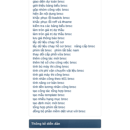
giao diện dự toán bnsc
giới thiệu bảng biểu bnsc
gộp nhóm công việc bnsc
hiện ẩn nội dung bnsc
khắc phục lỗi loadxls bnsc
khắc phục lỗi reff và #name
kiểm tra các bảng biểu bnsc
làm tròn giá trị dự thầu
làm tròn giá trị dự thầu bnsc
lưu giá thông báo bnsc
lấy dữ liệu chạy hồ sơ
lấy dữ liệu chạy hồ sơ bnsc
nâng cấp bnsc
phím tắt bnsc
phím tắt bắc nam
thay đổi cấp phối vữa bnsc
thêm công tác mới bnsc
thêm hệ số cho công việc bnsc
tính bù máy thi công bnsc
tính chi phí vận chuyển vật liệu bnsc
tính giá máy thi công bnsc
tính nhân công theo tt01 bnsc
tính năng cơ bản bnsc
tính tiền lương nhân công bnsc
tạo công tác tổng hợp bnsc
tạo mẫu template bnsc
tạo nhiều hạng mục bnsc
tạo định mức mới bnsc
tổng hợp phím tắt bnsc
đồng bộ phần mềm diệt virut với bnsc
Thống kê diễn đàn