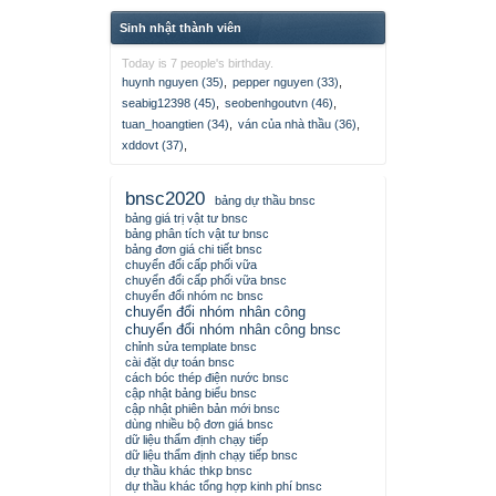
Sinh nhật thành viên
Today is 7 people's birthday.
huynh nguyen (35)
,
pepper nguyen (33)
,
seabig12398 (45)
,
seobenhgoutvn (46)
,
tuan_hoangtien (34)
,
ván của nhà thầu (36)
,
xddovt (37)
,
bnsc2020
bảng dự thầu bnsc
bảng giá trị vật tư bnsc
bảng phân tích vật tư bnsc
bảng đơn giá chi tiết bnsc
chuyển đổi cấp phối vữa
chuyển đổi cấp phối vữa bnsc
chuyển đổi nhóm nc bnsc
chuyển đổi nhóm nhân công
chuyển đổi nhóm nhân công bnsc
chỉnh sửa template bnsc
cài đặt dự toán bnsc
cách bóc thép điện nước bnsc
cập nhật bảng biểu bnsc
cập nhật phiên bản mới bnsc
dùng nhiều bộ đơn giá bnsc
dữ liệu thẩm định chạy tiếp
dữ liệu thẩm định chạy tiếp bnsc
dự thầu khác thkp bnsc
dự thầu khác tổng hợp kinh phí bnsc