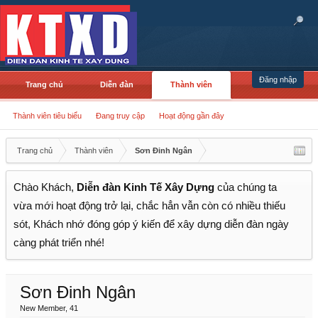
Đăng nhập
Trang chủ
Diễn đàn
Thành viên
Thành viên tiêu biểu
Đang truy cập
Hoạt động gần đây
Trang chủ
Thành viên
Sơn Đinh Ngân
Chào Khách,
Diễn đàn Kinh Tế Xây Dựng
của chúng ta
vừa mới hoạt động trở lại, chắc hẳn vẫn còn có nhiều thiếu
sót, Khách nhớ đóng góp ý kiến để xây dựng diễn đàn ngày
càng phát triển nhé!
Sơn Đinh Ngân
New Member
, 41