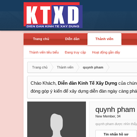
Trang chủ
Diễn đàn
Thành viên
Thành viên tiêu biểu
Đang truy cập
Hoạt động gần đây
Trang chủ
Thành viên
quynh pham
Chào Khách,
Diễn đàn Kinh Tế Xây Dựng
của chúng
đóng góp ý kiến để xây dựng diễn đàn ngày càng phát
quynh pham
New Member
, 34
quynh pham được nhìn thấy 
Tin nhắn hồ sơ