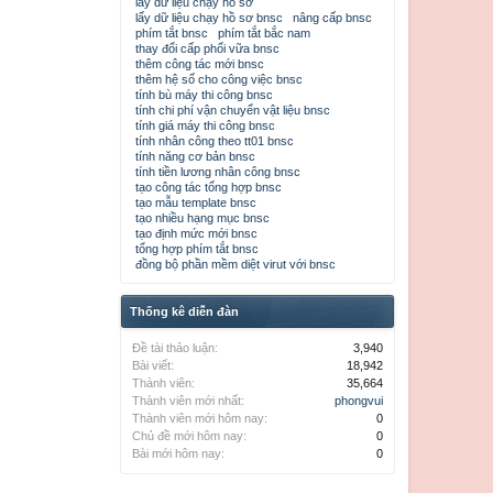
lấy dữ liệu chạy hồ sơ
lấy dữ liệu chạy hồ sơ bnsc
nâng cấp bnsc
phím tắt bnsc
phím tắt bắc nam
thay đổi cấp phối vữa bnsc
thêm công tác mới bnsc
thêm hệ số cho công việc bnsc
tính bù máy thi công bnsc
tính chi phí vận chuyển vật liệu bnsc
tính giá máy thi công bnsc
tính nhân công theo tt01 bnsc
tính năng cơ bản bnsc
tính tiền lương nhân công bnsc
tạo công tác tổng hợp bnsc
tạo mẫu template bnsc
tạo nhiều hạng mục bnsc
tạo định mức mới bnsc
tổng hợp phím tắt bnsc
đồng bộ phần mềm diệt virut với bnsc
Thống kê diễn đàn
Đề tài thảo luận:
3,940
Bài viết:
18,942
Thành viên:
35,664
Thành viên mới nhất:
phongvui
Thành viên mới hôm nay:
0
Chủ đề mới hôm nay:
0
Bài mới hôm nay:
0