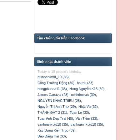
Tìm chúng tôi trên Facebook
Sinh nhật thành viên
Today is 18 people's birthday.
buihoanktxd_10 (35)
,
Công Trường Đặng (30)
,
ha thu (33)
,
hongphuoca11 (36)
,
Hưng Nguyễn K15 (30)
,
James Canaval (28)
,
minhthotran (30)
,
NGUYEN KHAC TRIEU (28)
,
Nguyễn Thị Anh Thư (29)
,
Nhật Vũ (32)
,
THÀNH ĐẠT 2 (31)
,
Toan Le (33)
,
Tuan Anh Đep Trai (40)
,
Văn Tiềm (33)
,
vanhoanktxd10 (35)
,
vanhoan_ktxd10 (35)
,
Xây Dựng Kiến Trúc (39)
,
Đào Đăng Hải (33)
,