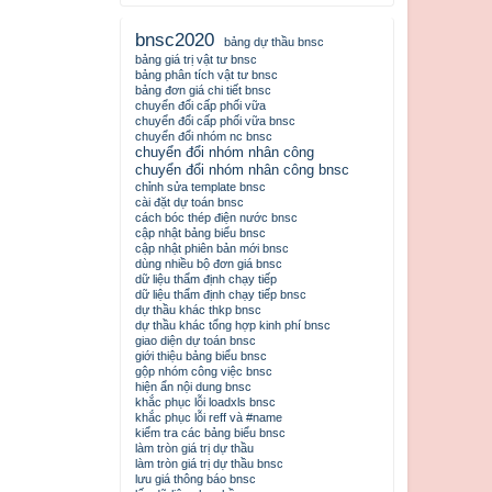
bnsc2020
bảng dự thầu bnsc
bảng giá trị vật tư bnsc
bảng phân tích vật tư bnsc
bảng đơn giá chi tiết bnsc
chuyển đổi cấp phối vữa
chuyển đổi cấp phối vữa bnsc
chuyển đổi nhóm nc bnsc
chuyển đổi nhóm nhân công
chuyển đổi nhóm nhân công bnsc
chỉnh sửa template bnsc
cài đặt dự toán bnsc
cách bóc thép điện nước bnsc
cập nhật bảng biểu bnsc
cập nhật phiên bản mới bnsc
dùng nhiều bộ đơn giá bnsc
dữ liệu thẩm định chạy tiếp
dữ liệu thẩm định chạy tiếp bnsc
dự thầu khác thkp bnsc
dự thầu khác tổng hợp kinh phí bnsc
giao diện dự toán bnsc
giới thiệu bảng biểu bnsc
gộp nhóm công việc bnsc
hiện ẩn nội dung bnsc
khắc phục lỗi loadxls bnsc
khắc phục lỗi reff và #name
kiểm tra các bảng biểu bnsc
làm tròn giá trị dự thầu
làm tròn giá trị dự thầu bnsc
lưu giá thông báo bnsc