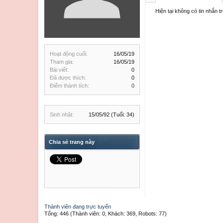
Hiện tại không có tin nhắn 
Hoạt động cuối:
16/05/19
Tham gia:
16/05/19
Bài viết:
0
Đã được thích:
0
Điểm thành tích:
0
Sinh nhật:
15/05/92
(Tuổi: 34)
Chia sẻ trang này
Thành viên đang trực tuyến
Tổng: 446 (Thành viên: 0, Khách: 369, Robots: 77)