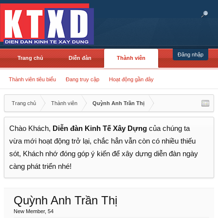
Đăng nhập
Trang chủ
Diễn đàn
Thành viên
Thành viên tiêu biểu
Đang truy cập
Hoạt động gần đây
Trang chủ
Thành viên
Quỳnh Anh Trần Thị
Chào Khách,
Diễn đàn Kinh Tế Xây Dựng
của chúng ta
vừa mới hoạt động trở lại, chắc hẳn vẫn còn có nhiều thiếu
sót, Khách nhớ đóng góp ý kiến để xây dựng diễn đàn ngày
càng phát triển nhé!
Quỳnh Anh Trần Thị
New Member
, 54