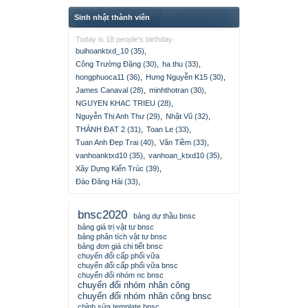
Sinh nhật thành viên
Today is 18 people's birthday.
buihoanktxd_10 (35)
,
Công Trường Đặng (30)
,
ha thu (33)
,
hongphuoca11 (36)
,
Hưng Nguyễn K15 (30)
,
James Canaval (28)
,
minhthotran (30)
,
NGUYEN KHAC TRIEU (28)
,
Nguyễn Thị Anh Thư (29)
,
Nhật Vũ (32)
,
THÀNH ĐẠT 2 (31)
,
Toan Le (33)
,
Tuan Anh Đep Trai (40)
,
Văn Tiềm (33)
,
vanhoanktxd10 (35)
,
vanhoan_ktxd10 (35)
,
Xây Dựng Kiến Trúc (39)
,
Đào Đăng Hải (33)
,
bnsc2020
bảng dự thầu bnsc
bảng giá trị vật tư bnsc
bảng phân tích vật tư bnsc
bảng đơn giá chi tiết bnsc
chuyển đổi cấp phối vữa
chuyển đổi cấp phối vữa bnsc
chuyển đổi nhóm nc bnsc
chuyển đổi nhóm nhân công
chuyển đổi nhóm nhân công bnsc
chỉnh sửa template bnsc