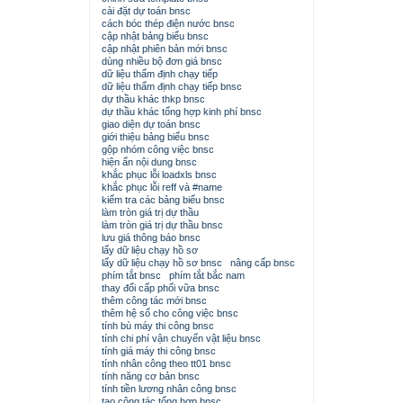
cài đặt dự toán bnsc
cách bóc thép điện nước bnsc
cập nhật bảng biểu bnsc
cập nhật phiên bản mới bnsc
dùng nhiều bộ đơn giá bnsc
dữ liệu thẩm định chạy tiếp
dữ liệu thẩm định chạy tiếp bnsc
dự thầu khác thkp bnsc
dự thầu khác tổng hợp kinh phí bnsc
giao diện dự toán bnsc
giới thiệu bảng biểu bnsc
gộp nhóm công việc bnsc
hiện ẩn nội dung bnsc
khắc phục lỗi loadxls bnsc
khắc phục lỗi reff và #name
kiểm tra các bảng biểu bnsc
làm tròn giá trị dự thầu
làm tròn giá trị dự thầu bnsc
lưu giá thông báo bnsc
lấy dữ liệu chạy hồ sơ
lấy dữ liệu chạy hồ sơ bnsc
nâng cấp bnsc
phím tắt bnsc
phím tắt bắc nam
thay đổi cấp phối vữa bnsc
thêm công tác mới bnsc
thêm hệ số cho công việc bnsc
tính bù máy thi công bnsc
tính chi phí vận chuyển vật liệu bnsc
tính giá máy thi công bnsc
tính nhân công theo tt01 bnsc
tính năng cơ bản bnsc
tính tiền lương nhân công bnsc
tạo công tác tổng hợp bnsc