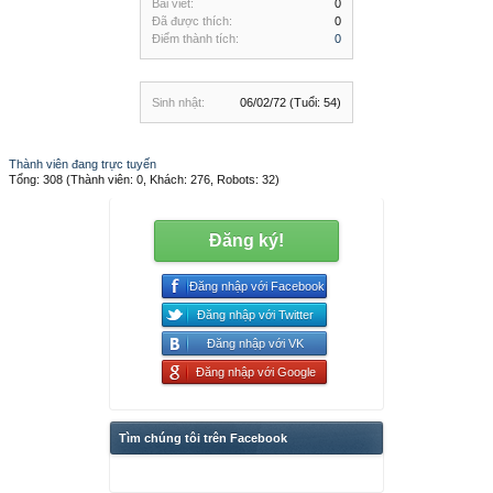
Bài viết:
0
Đã được thích:
0
Điểm thành tích:
0
Sinh nhật:
06/02/72
(Tuổi: 54)
Thành viên đang trực tuyến
Tổng: 308 (Thành viên: 0, Khách: 276, Robots: 32)
Đăng ký!
Đăng nhập với Facebook
Đăng nhập với Twitter
Đăng nhập với VK
Đăng nhập với Google
Tìm chúng tôi trên Facebook