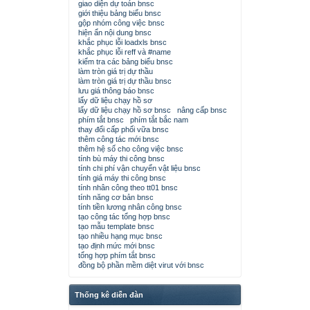
giao diện dự toán bnsc
giới thiệu bảng biểu bnsc
gộp nhóm công việc bnsc
hiện ẩn nội dung bnsc
khắc phục lỗi loadxls bnsc
khắc phục lỗi reff và #name
kiểm tra các bảng biểu bnsc
làm tròn giá trị dự thầu
làm tròn giá trị dự thầu bnsc
lưu giá thông báo bnsc
lấy dữ liệu chạy hồ sơ
lấy dữ liệu chạy hồ sơ bnsc
nâng cấp bnsc
phím tắt bnsc
phím tắt bắc nam
thay đổi cấp phối vữa bnsc
thêm công tác mới bnsc
thêm hệ số cho công việc bnsc
tính bù máy thi công bnsc
tính chi phí vận chuyển vật liệu bnsc
tính giá máy thi công bnsc
tính nhân công theo tt01 bnsc
tính năng cơ bản bnsc
tính tiền lương nhân công bnsc
tạo công tác tổng hợp bnsc
tạo mẫu template bnsc
tạo nhiều hạng mục bnsc
tạo định mức mới bnsc
tổng hợp phím tắt bnsc
đồng bộ phần mềm diệt virut với bnsc
Thống kê diễn đàn