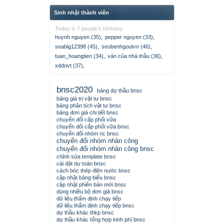
Sinh nhật thành viên
Today is 7 people's birthday.
huynh nguyen (35)
,
pepper nguyen (33)
,
seabig12398 (45)
,
seobenhgoutvn (46)
,
tuan_hoangtien (34)
,
ván của nhà thầu (36)
,
xddovt (37)
,
bnsc2020
bảng dự thầu bnsc
bảng giá trị vật tư bnsc
bảng phân tích vật tư bnsc
bảng đơn giá chi tiết bnsc
chuyển đổi cấp phối vữa
chuyển đổi cấp phối vữa bnsc
chuyển đổi nhóm nc bnsc
chuyển đổi nhóm nhân công
chuyển đổi nhóm nhân công bnsc
chỉnh sửa template bnsc
cài đặt dự toán bnsc
cách bóc thép điện nước bnsc
cập nhật bảng biểu bnsc
cập nhật phiên bản mới bnsc
dùng nhiều bộ đơn giá bnsc
dữ liệu thẩm định chạy tiếp
dữ liệu thẩm định chạy tiếp bnsc
dự thầu khác thkp bnsc
dự thầu khác tổng hợp kinh phí bnsc