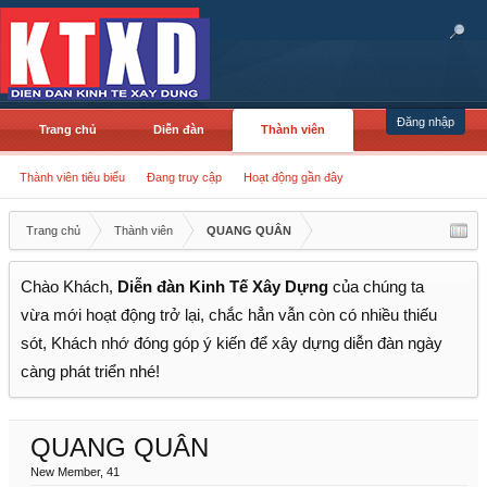
Đăng nhập
Trang chủ
Diễn đàn
Thành viên
Thành viên tiêu biểu
Đang truy cập
Hoạt động gần đây
Trang chủ
Thành viên
QUANG QUÂN
Chào Khách,
Diễn đàn Kinh Tế Xây Dựng
của chúng ta
vừa mới hoạt động trở lại, chắc hẳn vẫn còn có nhiều thiếu
sót, Khách nhớ đóng góp ý kiến để xây dựng diễn đàn ngày
càng phát triển nhé!
QUANG QUÂN
New Member
, 41