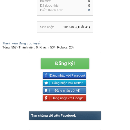
Bài viết:
0
Đã được thích:
0
Điểm thành tích:
0
Sinh nhật:
10/05/85
(Tuổi: 41)
Thành viên đang trực tuyến
Tổng: 557 (Thành viên: 0, Khách: 534, Robots: 23)
Đăng ký!
Đăng nhập với Facebook
Đăng nhập với Twitter
Đăng nhập với VK
Đăng nhập với Google
Tìm chúng tôi trên Facebook