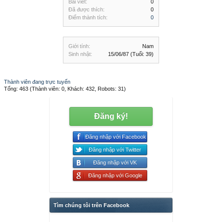
Bài viết:
0
Đã được thích:
0
Điểm thành tích:
0
Giới tính:
Nam
Sinh nhật:
15/06/87
(Tuổi: 39)
Thành viên đang trực tuyến
Tổng: 463 (Thành viên: 0, Khách: 432, Robots: 31)
Đăng ký!
Đăng nhập với Facebook
Đăng nhập với Twitter
Đăng nhập với VK
Đăng nhập với Google
Tìm chúng tôi trên Facebook