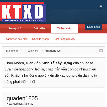
Đăng nhập
Trang chủ
Diễn đàn
Thành viên
Thành viên tiêu biểu
Đang truy cập
Hoạt động gần đây
Trang chủ
Thành viên
quaden1805
Chào Khách,
Diễn đàn Kinh Tế Xây Dựng
của chúng ta
vừa mới hoạt động trở lại, chắc hẳn vẫn còn có nhiều thiếu
sót, Khách nhớ đóng góp ý kiến để xây dựng diễn đàn ngày
càng phát triển nhé!
quaden1805
New Member
, Nam, 39