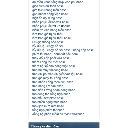
dự thầu khác tổng hợp kinh phí bnsc
giao diện dự toán bnsc
giới thiệu bảng biểu bnsc
gộp nhóm công việc bnsc
hiện ẩn nội dung bnsc
khắc phục lỗi loadxls bnsc
khắc phục lỗi reff và #name
kiểm tra các bảng biểu bnsc
làm tròn giá trị dự thầu
làm tròn giá trị dự thầu bnsc
lưu giá thông báo bnsc
lấy dữ liệu chạy hồ sơ
lấy dữ liệu chạy hồ sơ bnsc
nâng cấp bnsc
phím tắt bnsc
phím tắt bắc nam
thay đổi cấp phối vữa bnsc
thêm công tác mới bnsc
thêm hệ số cho công việc bnsc
tính bù máy thi công bnsc
tính chi phí vận chuyển vật liệu bnsc
tính giá máy thi công bnsc
tính nhân công theo tt01 bnsc
tính năng cơ bản bnsc
tính tiền lương nhân công bnsc
tạo công tác tổng hợp bnsc
tạo mẫu template bnsc
tạo nhiều hạng mục bnsc
tạo định mức mới bnsc
tổng hợp phím tắt bnsc
đồng bộ phần mềm diệt virut với bnsc
Thống kê diễn đàn