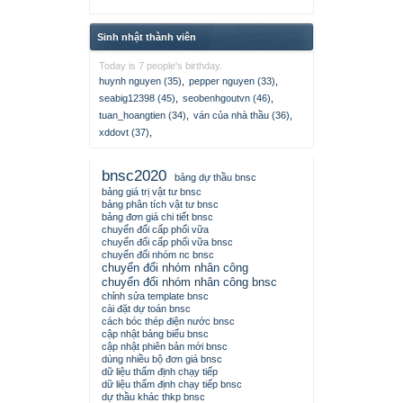
Sinh nhật thành viên
Today is 7 people's birthday.
huynh nguyen (35)
,
pepper nguyen (33)
,
seabig12398 (45)
,
seobenhgoutvn (46)
,
tuan_hoangtien (34)
,
ván của nhà thầu (36)
,
xddovt (37)
,
bnsc2020
bảng dự thầu bnsc
bảng giá trị vật tư bnsc
bảng phân tích vật tư bnsc
bảng đơn giá chi tiết bnsc
chuyển đổi cấp phối vữa
chuyển đổi cấp phối vữa bnsc
chuyển đổi nhóm nc bnsc
chuyển đổi nhóm nhân công
chuyển đổi nhóm nhân công bnsc
chỉnh sửa template bnsc
cài đặt dự toán bnsc
cách bóc thép điện nước bnsc
cập nhật bảng biểu bnsc
cập nhật phiên bản mới bnsc
dùng nhiều bộ đơn giá bnsc
dữ liệu thẩm định chạy tiếp
dữ liệu thẩm định chạy tiếp bnsc
dự thầu khác thkp bnsc