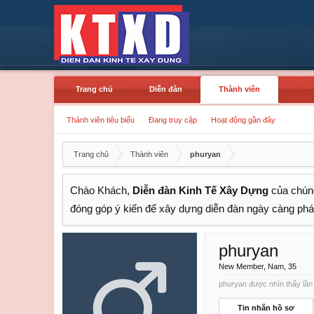
Trang chủ
Diễn đàn
Thành viên
Thành viên tiêu biểu
Đang truy cập
Hoạt động gần đây
Trang chủ
Thành viên
phuryan
Chào Khách,
Diễn đàn Kinh Tế Xây Dựng
của chúng
đóng góp ý kiến để xây dựng diễn đàn ngày càng phát
phuryan
New Member
, Nam, 35
phuryan được nhìn thấy lần 
Tin nhắn hồ sơ