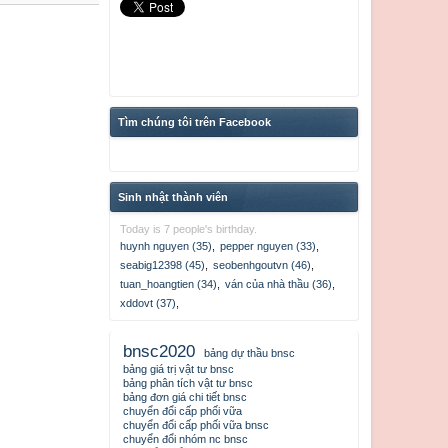
Tìm chúng tôi trên Facebook
Sinh nhật thành viên
Today is 7 people's birthday.
huynh nguyen (35)
,
pepper nguyen (33)
,
seabig12398 (45)
,
seobenhgoutvn (46)
,
tuan_hoangtien (34)
,
ván của nhà thầu (36)
,
xddovt (37)
,
bnsc2020
bảng dự thầu bnsc
bảng giá trị vật tư bnsc
bảng phân tích vật tư bnsc
bảng đơn giá chi tiết bnsc
chuyển đổi cấp phối vữa
chuyển đổi cấp phối vữa bnsc
chuyển đổi nhóm nc bnsc