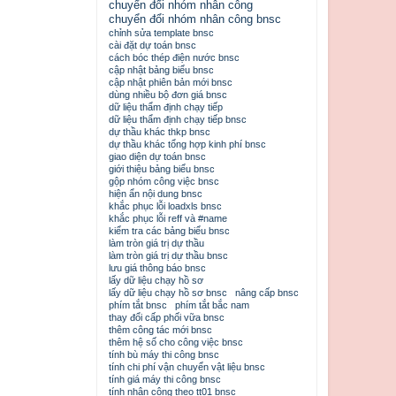
chuyển đổi nhóm nhân công
chuyển đổi nhóm nhân công bnsc
chỉnh sửa template bnsc
cài đặt dự toán bnsc
cách bóc thép điện nước bnsc
cập nhật bảng biểu bnsc
cập nhật phiên bản mới bnsc
dùng nhiều bộ đơn giá bnsc
dữ liệu thẩm định chạy tiếp
dữ liệu thẩm định chạy tiếp bnsc
dự thầu khác thkp bnsc
dự thầu khác tổng hợp kinh phí bnsc
giao diện dự toán bnsc
giới thiệu bảng biểu bnsc
gộp nhóm công việc bnsc
hiện ẩn nội dung bnsc
khắc phục lỗi loadxls bnsc
khắc phục lỗi reff và #name
kiểm tra các bảng biểu bnsc
làm tròn giá trị dự thầu
làm tròn giá trị dự thầu bnsc
lưu giá thông báo bnsc
lấy dữ liệu chạy hồ sơ
lấy dữ liệu chạy hồ sơ bnsc
nâng cấp bnsc
phím tắt bnsc
phím tắt bắc nam
thay đổi cấp phối vữa bnsc
thêm công tác mới bnsc
thêm hệ số cho công việc bnsc
tính bù máy thi công bnsc
tính chi phí vận chuyển vật liệu bnsc
tính giá máy thi công bnsc
tính nhân công theo tt01 bnsc