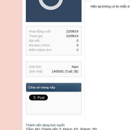
Hiện tại không có tin nhắn 
Hoạt động cuối:
22/08/14
Tham gia:
22/08/14
Bài viết:
0
Đã được thích:
0
Điểm thành tích:
0
Giới tính:
Nam
Sinh nhật:
14/05/91
(Tuổi: 35)
Chia sẻ trang này
Thành viên đang trực tuyến
Tổng: 441 (Thành viên: 0, Khách: 411, Robots: 30)