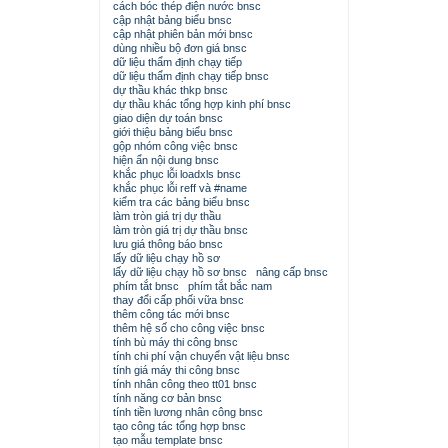
cách bóc thép điện nước bnsc
cập nhật bảng biểu bnsc
cập nhật phiên bản mới bnsc
dùng nhiều bộ đơn giá bnsc
dữ liệu thẩm định chạy tiếp
dữ liệu thẩm định chạy tiếp bnsc
dự thầu khác thkp bnsc
dự thầu khác tổng hợp kinh phí bnsc
giao diện dự toán bnsc
giới thiệu bảng biểu bnsc
gộp nhóm công việc bnsc
hiện ẩn nội dung bnsc
khắc phục lỗi loadxls bnsc
khắc phục lỗi reff và #name
kiểm tra các bảng biểu bnsc
làm tròn giá trị dự thầu
làm tròn giá trị dự thầu bnsc
lưu giá thông báo bnsc
lấy dữ liệu chạy hồ sơ
lấy dữ liệu chạy hồ sơ bnsc
nâng cấp bnsc
phím tắt bnsc
phím tắt bắc nam
thay đổi cấp phối vữa bnsc
thêm công tác mới bnsc
thêm hệ số cho công việc bnsc
tính bù máy thi công bnsc
tính chi phí vận chuyển vật liệu bnsc
tính giá máy thi công bnsc
tính nhân công theo tt01 bnsc
tính năng cơ bản bnsc
tính tiền lương nhân công bnsc
tạo công tác tổng hợp bnsc
tạo mẫu template bnsc