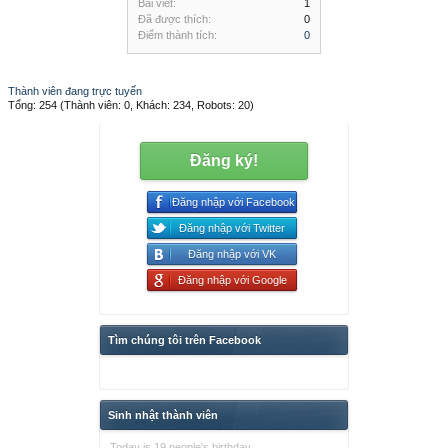
Bài viết:
1
Đã được thích:
0
Điểm thành tích:
0
Thành viên đang trực tuyến
Tổng: 254 (Thành viên: 0, Khách: 234, Robots: 20)
Đăng ký!
Đăng nhập với Facebook
Đăng nhập với Twitter
Đăng nhập với VK
Đăng nhập với Google
Tìm chúng tôi trên Facebook
Sinh nhật thành viên
Today is 19 people's birthday.