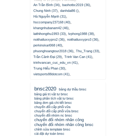
An Trần Bình (34)
,
baohotbc2019 (36)
,
Chung Ninh (37)
,
danhdai86 ()
,
Hà Nguyễn Mạnh (31)
,
hsccompany237168 (40)
,
khangnhubanam42 (46)
,
laithihongthu1993 (33)
,
lvphong1988 (38)
,
noithatluxxypro2 (36)
,
noithatluxxypro3 (36)
,
perkinskarl068 (40)
,
phuonghoangtour2018 (36)
,
Thu_Trang (33)
,
Trần Cảnh Đại (29)
,
Trinh Van Can (41)
,
trinhvancan_cuc_edu_vn (41)
,
Trung Hiếu Phan (30)
,
vietsports88dotcom (41)
,
bnsc2020
bảng dự thầu bnsc
bảng giá trị vật tư bnsc
bảng phân tích vật tư bnsc
bảng đơn giá chi tiết bnsc
chuyển đổi cấp phối vữa
chuyển đổi cấp phối vữa bnsc
chuyển đổi nhóm nc bnsc
chuyển đổi nhóm nhân công
chuyển đổi nhóm nhân công bnsc
chỉnh sửa template bnsc
cài đặt dự toán bnsc