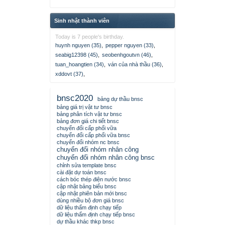
Sinh nhật thành viên
Today is 7 people's birthday.
huynh nguyen (35)
,
pepper nguyen (33)
,
seabig12398 (45)
,
seobenhgoutvn (46)
,
tuan_hoangtien (34)
,
ván của nhà thầu (36)
,
xddovt (37)
,
bnsc2020
bảng dự thầu bnsc
bảng giá trị vật tư bnsc
bảng phân tích vật tư bnsc
bảng đơn giá chi tiết bnsc
chuyển đổi cấp phối vữa
chuyển đổi cấp phối vữa bnsc
chuyển đổi nhóm nc bnsc
chuyển đổi nhóm nhân công
chuyển đổi nhóm nhân công bnsc
chỉnh sửa template bnsc
cài đặt dự toán bnsc
cách bóc thép điện nước bnsc
cập nhật bảng biểu bnsc
cập nhật phiên bản mới bnsc
dùng nhiều bộ đơn giá bnsc
dữ liệu thẩm định chạy tiếp
dữ liệu thẩm định chạy tiếp bnsc
dự thầu khác thkp bnsc