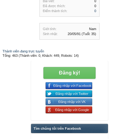
Bài viết:
0
Đã được thích:
0
Điểm thành tích:
0
Giới tính:
Nam
Sinh nhật:
20/05/91
(Tuổi: 35)
Thành viên đang trực tuyến
Tổng: 463 (Thành viên: 0, Khách: 449, Robots: 14)
Đăng ký!
Đăng nhập với Facebook
Đăng nhập với Twitter
Đăng nhập với VK
Đăng nhập với Google
Tìm chúng tôi trên Facebook