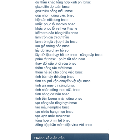
dự thầu khác tổng hợp kinh phí bnsc
giao diện dự toán bnsc
giới thiệu bảng biểu bnsc
gộp nhóm công việc bnsc
hiện ẩn nội dung bnsc
khắc phục lỗi loadxls bnsc
khắc phục lỗi reff và #name
kiểm tra các bảng biểu bnsc
làm tròn giá trị dự thầu
làm tròn giá trị dự thầu bnsc
lưu giá thông báo bnsc
lấy dữ liệu chạy hồ sơ
lấy dữ liệu chạy hồ sơ bnsc
nâng cấp bnsc
phím tắt bnsc
phím tắt bắc nam
thay đổi cấp phối vữa bnsc
thêm công tác mới bnsc
thêm hệ số cho công việc bnsc
tính bù máy thi công bnsc
tính chi phí vận chuyển vật liệu bnsc
tính giá máy thi công bnsc
tính nhân công theo tt01 bnsc
tính năng cơ bản bnsc
tính tiền lương nhân công bnsc
tạo công tác tổng hợp bnsc
tạo mẫu template bnsc
tạo nhiều hạng mục bnsc
tạo định mức mới bnsc
tổng hợp phím tắt bnsc
đồng bộ phần mềm diệt virut với bnsc
Thống kê diễn đàn