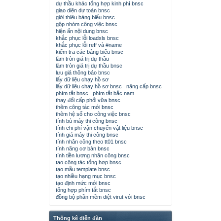
dự thầu khác tổng hợp kinh phí bnsc
giao diện dự toán bnsc
giới thiệu bảng biểu bnsc
gộp nhóm công việc bnsc
hiện ẩn nội dung bnsc
khắc phục lỗi loadxls bnsc
khắc phục lỗi reff và #name
kiểm tra các bảng biểu bnsc
làm tròn giá trị dự thầu
làm tròn giá trị dự thầu bnsc
lưu giá thông báo bnsc
lấy dữ liệu chạy hồ sơ
lấy dữ liệu chạy hồ sơ bnsc
nâng cấp bnsc
phím tắt bnsc
phím tắt bắc nam
thay đổi cấp phối vữa bnsc
thêm công tác mới bnsc
thêm hệ số cho công việc bnsc
tính bù máy thi công bnsc
tính chi phí vận chuyển vật liệu bnsc
tính giá máy thi công bnsc
tính nhân công theo tt01 bnsc
tính năng cơ bản bnsc
tính tiền lương nhân công bnsc
tạo công tác tổng hợp bnsc
tạo mẫu template bnsc
tạo nhiều hạng mục bnsc
tạo định mức mới bnsc
tổng hợp phím tắt bnsc
đồng bộ phần mềm diệt virut với bnsc
Thống kê diễn đàn