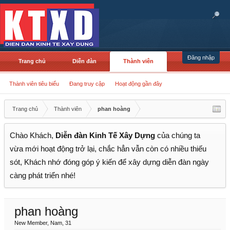
Đăng nhập
Trang chủ
Diễn đàn
Thành viên
Thành viên tiêu biểu
Đang truy cập
Hoạt động gần đây
Trang chủ
Thành viên
phan hoàng
Chào Khách,
Diễn đàn Kinh Tế Xây Dựng
của chúng ta
vừa mới hoạt động trở lại, chắc hẳn vẫn còn có nhiều thiếu
sót, Khách nhớ đóng góp ý kiến để xây dựng diễn đàn ngày
càng phát triển nhé!
phan hoàng
New Member
, Nam, 31