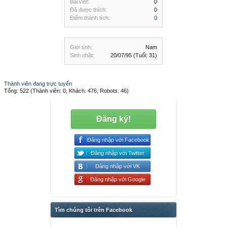
Bài viết:
0
Đã được thích:
0
Điểm thành tích:
0
Giới tính:
Nam
Sinh nhật:
20/07/95
(Tuổi: 31)
Thành viên đang trực tuyến
Tổng: 522 (Thành viên: 0, Khách: 476, Robots: 46)
Đăng ký!
Đăng nhập với Facebook
Đăng nhập với Twitter
Đăng nhập với VK
Đăng nhập với Google
Tìm chúng tôi trên Facebook