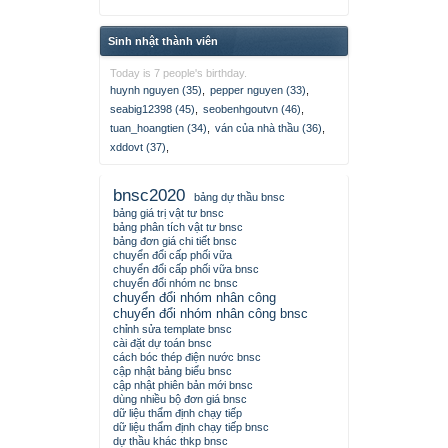
Sinh nhật thành viên
Today is 7 people's birthday.
huynh nguyen (35)
,
pepper nguyen (33)
,
seabig12398 (45)
,
seobenhgoutvn (46)
,
tuan_hoangtien (34)
,
ván của nhà thầu (36)
,
xddovt (37)
,
bnsc2020
bảng dự thầu bnsc
bảng giá trị vật tư bnsc
bảng phân tích vật tư bnsc
bảng đơn giá chi tiết bnsc
chuyển đổi cấp phối vữa
chuyển đổi cấp phối vữa bnsc
chuyển đổi nhóm nc bnsc
chuyển đổi nhóm nhân công
chuyển đổi nhóm nhân công bnsc
chỉnh sửa template bnsc
cài đặt dự toán bnsc
cách bóc thép điện nước bnsc
cập nhật bảng biểu bnsc
cập nhật phiên bản mới bnsc
dùng nhiều bộ đơn giá bnsc
dữ liệu thẩm định chạy tiếp
dữ liệu thẩm định chạy tiếp bnsc
dự thầu khác thkp bnsc