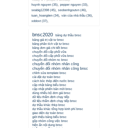
huynh nguyen (35)
,
pepper nguyen (33)
,
seabig12398 (45)
,
seobenhgoutvn (46)
,
tuan_hoangtien (34)
,
ván của nhà thầu (36)
,
xddovt (37)
,
bnsc2020
bảng dự thầu bnsc
bảng giá trị vật tư bnsc
bảng phân tích vật tư bnsc
bảng đơn giá chi tiết bnsc
chuyển đổi cấp phối vữa
chuyển đổi cấp phối vữa bnsc
chuyển đổi nhóm nc bnsc
chuyển đổi nhóm nhân công
chuyển đổi nhóm nhân công bnsc
chỉnh sửa template bnsc
cài đặt dự toán bnsc
cách bóc thép điện nước bnsc
cập nhật bảng biểu bnsc
cập nhật phiên bản mới bnsc
dùng nhiều bộ đơn giá bnsc
dữ liệu thẩm định chạy tiếp
dữ liệu thẩm định chạy tiếp bnsc
dự thầu khác thkp bnsc
dự thầu khác tổng hợp kinh phí bnsc
giao diện dự toán bnsc
giới thiệu bảng biểu bnsc
gộp nhóm công việc bnsc
hiện ẩn nội dung bnsc