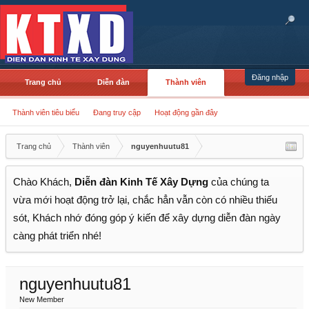
Đăng nhập
Trang chủ
Diễn đàn
Thành viên
Thành viên tiêu biểu
Đang truy cập
Hoạt động gần đây
Trang chủ
Thành viên
nguyenhuutu81
Chào Khách,
Diễn đàn Kinh Tế Xây Dựng
của chúng ta
vừa mới hoạt động trở lại, chắc hẳn vẫn còn có nhiều thiếu
sót, Khách nhớ đóng góp ý kiến để xây dựng diễn đàn ngày
càng phát triển nhé!
nguyenhuutu81
New Member