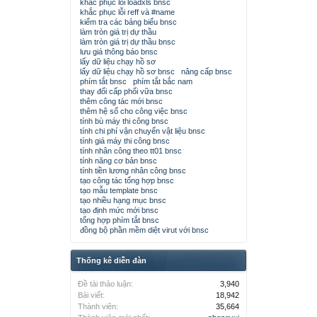
khắc phục lỗi loadxls bnsc
khắc phục lỗi reff và #name
kiểm tra các bảng biểu bnsc
làm tròn giá trị dự thầu
làm tròn giá trị dự thầu bnsc
lưu giá thông báo bnsc
lấy dữ liệu chạy hồ sơ
lấy dữ liệu chạy hồ sơ bnsc
nâng cấp bnsc
phím tắt bnsc
phím tắt bắc nam
thay đổi cấp phối vữa bnsc
thêm công tác mới bnsc
thêm hệ số cho công việc bnsc
tính bù máy thi công bnsc
tính chi phí vận chuyển vật liệu bnsc
tính giá máy thi công bnsc
tính nhân công theo tt01 bnsc
tính năng cơ bản bnsc
tính tiền lương nhân công bnsc
tạo công tác tổng hợp bnsc
tạo mẫu template bnsc
tạo nhiều hạng mục bnsc
tạo định mức mới bnsc
tổng hợp phím tắt bnsc
đồng bộ phần mềm diệt virut với bnsc
Thống kê diễn đàn
Đề tài thảo luận:
3,940
Bài viết:
18,942
Thành viên:
35,664