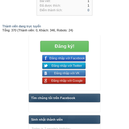
Bài viết:
1
Đã được thích:
1
Điểm thành tích:
0
Thành viên đang trực tuyến
Tổng: 370 (Thành viên: 0, Khách: 346, Robots: 24)
Đăng ký!
Đăng nhập với Facebook
Đăng nhập với Twitter
Đăng nhập với VK
Đăng nhập với Google
Tìm chúng tôi trên Facebook
Sinh nhật thành viên
Today is 7 people's birthday.