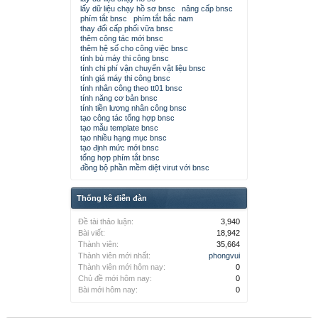
lấy dữ liệu chạy hồ sơ bnsc
nâng cấp bnsc
phím tắt bnsc
phím tắt bắc nam
thay đổi cấp phối vữa bnsc
thêm công tác mới bnsc
thêm hệ số cho công việc bnsc
tính bù máy thi công bnsc
tính chi phí vận chuyển vật liệu bnsc
tính giá máy thi công bnsc
tính nhân công theo tt01 bnsc
tính năng cơ bản bnsc
tính tiền lương nhân công bnsc
tạo công tác tổng hợp bnsc
tạo mẫu template bnsc
tạo nhiều hạng mục bnsc
tạo định mức mới bnsc
tổng hợp phím tắt bnsc
đồng bộ phần mềm diệt virut với bnsc
Thống kê diễn đàn
Đề tài thảo luận:
3,940
Bài viết:
18,942
Thành viên:
35,664
Thành viên mới nhất:
phongvui
Thành viên mới hôm nay:
0
Chủ đề mới hôm nay:
0
Bài mới hôm nay:
0