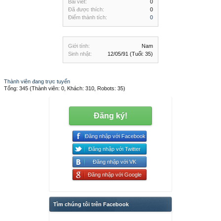
Bài viết:
0
Đã được thích:
0
Điểm thành tích:
0
Giới tính:
Nam
Sinh nhật:
12/05/91
(Tuổi: 35)
Thành viên đang trực tuyến
Tổng: 345 (Thành viên: 0, Khách: 310, Robots: 35)
Đăng ký!
Đăng nhập với Facebook
Đăng nhập với Twitter
Đăng nhập với VK
Đăng nhập với Google
Tìm chúng tôi trên Facebook