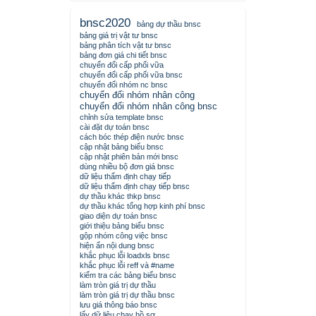
bnsc2020
bảng dự thầu bnsc
bảng giá trị vật tư bnsc
bảng phân tích vật tư bnsc
bảng đơn giá chi tiết bnsc
chuyển đổi cấp phối vữa
chuyển đổi cấp phối vữa bnsc
chuyển đổi nhóm nc bnsc
chuyển đổi nhóm nhân công
chuyển đổi nhóm nhân công bnsc
chỉnh sửa template bnsc
cài đặt dự toán bnsc
cách bóc thép điện nước bnsc
cập nhật bảng biểu bnsc
cập nhật phiên bản mới bnsc
dùng nhiều bộ đơn giá bnsc
dữ liệu thẩm định chạy tiếp
dữ liệu thẩm định chạy tiếp bnsc
dự thầu khác thkp bnsc
dự thầu khác tổng hợp kinh phí bnsc
giao diện dự toán bnsc
giới thiệu bảng biểu bnsc
gộp nhóm công việc bnsc
hiện ẩn nội dung bnsc
khắc phục lỗi loadxls bnsc
khắc phục lỗi reff và #name
kiểm tra các bảng biểu bnsc
làm tròn giá trị dự thầu
làm tròn giá trị dự thầu bnsc
lưu giá thông báo bnsc
lấy dữ liệu chạy hồ sơ