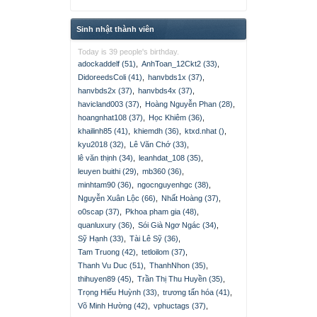
Sinh nhật thành viên
Today is 39 people's birthday.
adockaddelf (51)
,
AnhToan_12Ckt2 (33)
,
DidoreedsColi (41)
,
hanvbds1x (37)
,
hanvbds2x (37)
,
hanvbds4x (37)
,
havicland003 (37)
,
Hoàng Nguyễn Phan (28)
,
hoangnhat108 (37)
,
Học Khiêm (36)
,
khailinh85 (41)
,
khiemdh (36)
,
ktxd.nhat ()
,
kyu2018 (32)
,
Lê Văn Chớ (33)
,
lê văn thịnh (34)
,
leanhdat_108 (35)
,
leuyen buithi (29)
,
mb360 (36)
,
minhtam90 (36)
,
ngocnguyenhgc (38)
,
Nguyễn Xuân Lộc (66)
,
Nhất Hoàng (37)
,
o0scap (37)
,
Pkhoa pham gia (48)
,
quanluxury (36)
,
Sói Già Ngơ Ngác (34)
,
Sỹ Hạnh (33)
,
Tài Lê Sỹ (36)
,
Tam Truong (42)
,
tetloilom (37)
,
Thanh Vu Duc (51)
,
ThanhNhon (35)
,
thihuyen89 (45)
,
Trần Thị Thu Huyền (35)
,
Trọng Hiếu Huỳnh (33)
,
trương tấn hóa (41)
,
Võ Minh Hường (42)
,
vphuctags (37)
,