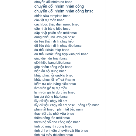
chuyển đổi nhóm nc bnsc
chuyển đổi nhóm nhân công
chuyển đổi nhóm nhân công bnsc
chỉnh sửa template bnsc
cài đặt dự toán bnsc
cách bóc thép điện nước bnsc
cập nhật bảng biểu bnsc
cập nhật phiên bản mới bnsc
dùng nhiều bộ đơn giá bnsc
dữ liệu thẩm định chạy tiếp
dữ liệu thẩm định chạy tiếp bnsc
dự thầu khác thkp bnsc
dự thầu khác tổng hợp kinh phí bnsc
giao diện dự toán bnsc
giới thiệu bảng biểu bnsc
gộp nhóm công việc bnsc
hiện ẩn nội dung bnsc
khắc phục lỗi loadxls bnsc
khắc phục lỗi reff và #name
kiểm tra các bảng biểu bnsc
làm tròn giá trị dự thầu
làm tròn giá trị dự thầu bnsc
lưu giá thông báo bnsc
lấy dữ liệu chạy hồ sơ
lấy dữ liệu chạy hồ sơ bnsc
nâng cấp bnsc
phím tắt bnsc
phím tắt bắc nam
thay đổi cấp phối vữa bnsc
thêm công tác mới bnsc
thêm hệ số cho công việc bnsc
tính bù máy thi công bnsc
tính chi phí vận chuyển vật liệu bnsc
tính giá máy thi công bnsc