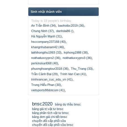
Sinh nhật thành viên
Today is 19 people's birthday.
An Trần Bình (34)
,
baohotbc2019 (36)
,
Chung Ninh (37)
,
danhdai86 ()
,
Hà Nguyễn Mạnh (31)
,
hsccompany237168 (40)
,
khangnhubanam42 (46)
,
laithihongthu1993 (33)
,
lvphong1988 (38)
,
noithatluxxypro2 (36)
,
noithatluxxypro3 (36)
,
perkinskarl068 (40)
,
phuonghoangtour2018 (36)
,
Thu_Trang (33)
,
Trần Cảnh Đại (29)
,
Trinh Van Can (41)
,
trinhvancan_cuc_edu_vn (41)
,
Trung Hiếu Phan (30)
,
vietsports88dotcom (41)
,
bnsc2020
bảng dự thầu bnsc
bảng giá trị vật tư bnsc
bảng phân tích vật tư bnsc
bảng đơn giá chi tiết bnsc
chuyển đổi cấp phối vữa
chuyển đổi cấp phối vữa bnsc