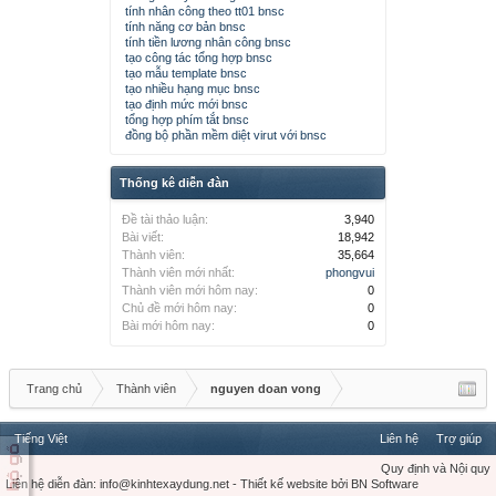
tính nhân công theo tt01 bnsc
tính năng cơ bản bnsc
tính tiền lương nhân công bnsc
tạo công tác tổng hợp bnsc
tạo mẫu template bnsc
tạo nhiều hạng mục bnsc
tạo định mức mới bnsc
tổng hợp phím tắt bnsc
đồng bộ phần mềm diệt virut với bnsc
Thống kê diễn đàn
Đề tài thảo luận:
3,940
Bài viết:
18,942
Thành viên:
35,664
Thành viên mới nhất:
phongvui
Thành viên mới hôm nay:
0
Chủ đề mới hôm nay:
0
Bài mới hôm nay:
0
Trang chủ
Thành viên
nguyen doan vong
Tiếng Việt
Liên hệ
Trợ giúp
Quy định và Nội quy
Liên hệ diễn đàn:
info@kinhtexaydung.net
-
Thiết kế website
bởi
BN Software