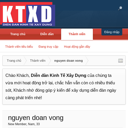
Đăng nhập
Trang chủ
Diễn đàn
Thành viên
Thành viên tiêu biểu
Đang truy cập
Hoạt động gần đây
Trang chủ
Thành viên
nguyen doan vong
Chào Khách,
Diễn đàn Kinh Tế Xây Dựng
của chúng ta
vừa mới hoạt động trở lại, chắc hẳn vẫn còn có nhiều thiếu
sót, Khách nhớ đóng góp ý kiến để xây dựng diễn đàn ngày
càng phát triển nhé!
nguyen doan vong
New Member
, Nam, 33