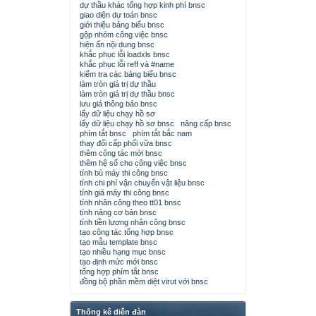
dự thầu khác tổng hợp kinh phí bnsc
giao diện dự toán bnsc
giới thiệu bảng biểu bnsc
gộp nhóm công việc bnsc
hiện ẩn nội dung bnsc
khắc phục lỗi loadxls bnsc
khắc phục lỗi reff và #name
kiểm tra các bảng biểu bnsc
làm tròn giá trị dự thầu
làm tròn giá trị dự thầu bnsc
lưu giá thông báo bnsc
lấy dữ liệu chạy hồ sơ
lấy dữ liệu chạy hồ sơ bnsc
nâng cấp bnsc
phím tắt bnsc
phím tắt bắc nam
thay đổi cấp phối vữa bnsc
thêm công tác mới bnsc
thêm hệ số cho công việc bnsc
tính bù máy thi công bnsc
tính chi phí vận chuyển vật liệu bnsc
tính giá máy thi công bnsc
tính nhân công theo tt01 bnsc
tính năng cơ bản bnsc
tính tiền lương nhân công bnsc
tạo công tác tổng hợp bnsc
tạo mẫu template bnsc
tạo nhiều hạng mục bnsc
tạo định mức mới bnsc
tổng hợp phím tắt bnsc
đồng bộ phần mềm diệt virut với bnsc
Thống kê diễn đàn