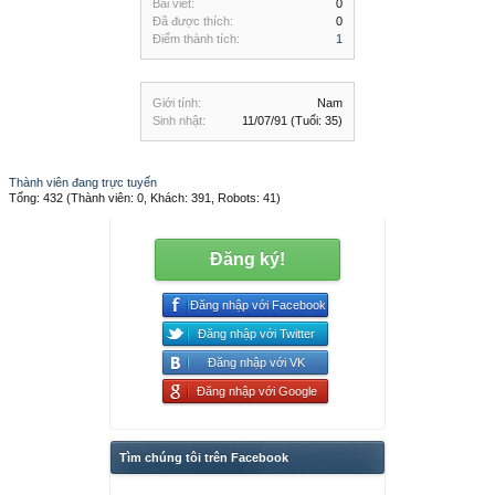
Bài viết:
0
Đã được thích:
0
Điểm thành tích:
1
Giới tính:
Nam
Sinh nhật:
11/07/91
(Tuổi: 35)
Thành viên đang trực tuyến
Tổng: 432 (Thành viên: 0, Khách: 391, Robots: 41)
Đăng ký!
Đăng nhập với Facebook
Đăng nhập với Twitter
Đăng nhập với VK
Đăng nhập với Google
Tìm chúng tôi trên Facebook