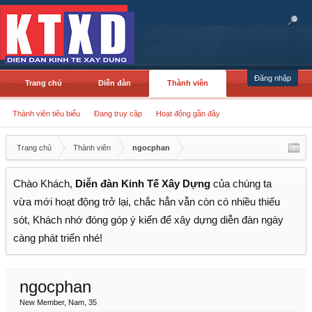
Đăng nhập
Trang chủ
Diễn đàn
Thành viên
Thành viên tiêu biểu
Đang truy cập
Hoạt động gần đây
Trang chủ
Thành viên
ngocphan
Chào Khách,
Diễn đàn Kinh Tế Xây Dựng
của chúng ta
vừa mới hoạt động trở lại, chắc hẳn vẫn còn có nhiều thiếu
sót, Khách nhớ đóng góp ý kiến để xây dựng diễn đàn ngày
càng phát triển nhé!
ngocphan
New Member
, Nam, 35