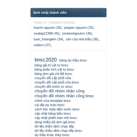
Sinh nhật thành viên
Today is 7 people's birthday.
huynh nguyen (35)
,
pepper nguyen (33)
,
seabig12398 (45)
,
seobenhgoutvn (46)
,
tuan_hoangtien (34)
,
ván của nhà thầu (36)
,
xddovt (37)
,
bnsc2020
bảng dự thầu bnsc
bảng giá trị vật tư bnsc
bảng phân tích vật tư bnsc
bảng đơn giá chi tiết bnsc
chuyển đổi cấp phối vữa
chuyển đổi cấp phối vữa bnsc
chuyển đổi nhóm nc bnsc
chuyển đổi nhóm nhân công
chuyển đổi nhóm nhân công bnsc
chỉnh sửa template bnsc
cài đặt dự toán bnsc
cách bóc thép điện nước bnsc
cập nhật bảng biểu bnsc
cập nhật phiên bản mới bnsc
dùng nhiều bộ đơn giá bnsc
dữ liệu thẩm định chạy tiếp
dữ liệu thẩm định chạy tiếp bnsc
dự thầu khác thkp bnsc