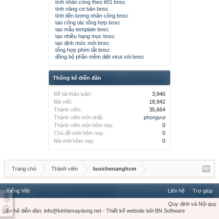
tính nhân công theo tt01 bnsc
tính năng cơ bản bnsc
tính tiền lương nhân công bnsc
tạo công tác tổng hợp bnsc
tạo mẫu template bnsc
tạo nhiều hạng mục bnsc
tạo định mức mới bnsc
tổng hợp phím tắt bnsc
đồng bộ phần mềm diệt virut với bnsc
Thống kê diễn đàn
Đề tài thảo luận:
3,940
Bài viết:
18,942
Thành viên:
35,664
Thành viên mới nhất:
phongvui
Thành viên mới hôm nay:
0
Chủ đề mới hôm nay:
0
Bài mới hôm nay:
0
Trang chủ
Thành viên
luoichenanghcm
Tiếng Việt
Liên hệ
Trợ giúp
Quy định và Nội quy
Liên hệ diễn đàn:
info@kinhtexaydung.net
-
Thiết kế website
bởi
BN Software