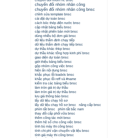
chuyển đổi nhóm nc bnsc
chuyển đổi nhóm nhân công
chuyển đổi nhóm nhân công bnsc
chỉnh sửa template bnsc
cài đặt dự toán bnsc
cách bóc thép điện nước bnsc
cập nhật bảng biểu bnsc
cập nhật phiên bản mới bnsc
dùng nhiều bộ đơn giá bnsc
dữ liệu thẩm định chạy tiếp
dữ liệu thẩm định chạy tiếp bnsc
dự thầu khác thkp bnsc
dự thầu khác tổng hợp kinh phí bnsc
giao diện dự toán bnsc
giới thiệu bảng biểu bnsc
gộp nhóm công việc bnsc
hiện ẩn nội dung bnsc
khắc phục lỗi loadxls bnsc
khắc phục lỗi reff và #name
kiểm tra các bảng biểu bnsc
làm tròn giá trị dự thầu
làm tròn giá trị dự thầu bnsc
lưu giá thông báo bnsc
lấy dữ liệu chạy hồ sơ
lấy dữ liệu chạy hồ sơ bnsc
nâng cấp bnsc
phím tắt bnsc
phím tắt bắc nam
thay đổi cấp phối vữa bnsc
thêm công tác mới bnsc
thêm hệ số cho công việc bnsc
tính bù máy thi công bnsc
tính chi phí vận chuyển vật liệu bnsc
tính giá máy thi công bnsc