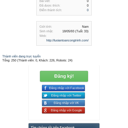
Bài viết:
0
Đã được thích:
0
Điểm thành tích:
0
Giới tính:
Nam
Sinh nhật:
18/05/93
(Tuổi: 33)
Web:
http://luoiantoancongtrinh.com/
Thành viên đang trực tuyến
Tổng: 250 (Thành viên: 0, Khách: 226, Robots: 24)
Đăng ký!
Đăng nhập với Facebook
Đăng nhập với Twitter
Đăng nhập với VK
Đăng nhập với Google
Tìm chúng tôi trên Facebook