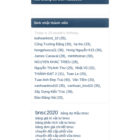
Sinh nhật thành viên
Today is 18 people's birthday.
buihoanktxd_10 (35)
,
Công Trường Đặng (30)
,
ha thu (33)
,
hongphuoca11 (36)
,
Hưng Nguyễn K15 (30)
,
James Canaval (28)
,
minhthotran (30)
,
NGUYEN KHAC TRIEU (28)
,
Nguyễn Thị Anh Thư (29)
,
Nhật Vũ (32)
,
THÀNH ĐẠT 2 (31)
,
Toan Le (33)
,
Tuan Anh Đep Trai (40)
,
Văn Tiềm (33)
,
vanhoanktxd10 (35)
,
vanhoan_ktxd10 (35)
,
Xây Dựng Kiến Trúc (39)
,
Đào Đăng Hải (33)
,
bnsc2020
bảng dự thầu bnsc
bảng giá trị vật tư bnsc
bảng phân tích vật tư bnsc
bảng đơn giá chi tiết bnsc
chuyển đổi cấp phối vữa
chuyển đổi cấp phối vữa bnsc