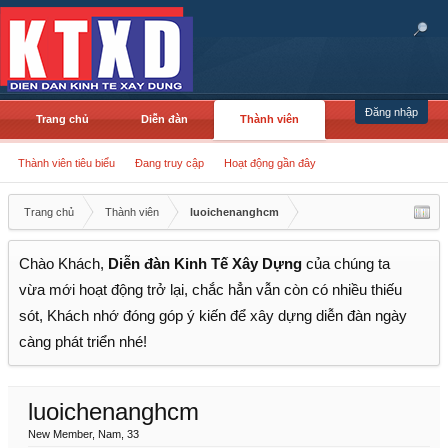
Đăng nhập
Trang chủ
Diễn đàn
Thành viên
Thành viên tiêu biểu
Đang truy cập
Hoạt động gần đây
Trang chủ
Thành viên
luoichenanghcm
Chào Khách,
Diễn đàn Kinh Tế Xây Dựng
của chúng ta
vừa mới hoạt động trở lại, chắc hẳn vẫn còn có nhiều thiếu
sót, Khách nhớ đóng góp ý kiến để xây dựng diễn đàn ngày
càng phát triển nhé!
luoichenanghcm
New Member
, Nam, 33