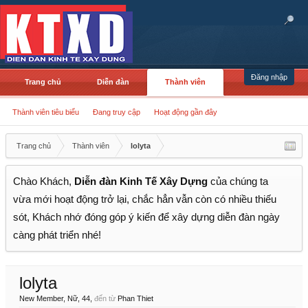
Đăng nhập
Trang chủ
Diễn đàn
Thành viên
Thành viên tiêu biểu
Đang truy cập
Hoạt động gần đây
Trang chủ
Thành viên
lolyta
Chào Khách,
Diễn đàn Kinh Tế Xây Dựng
của chúng ta
vừa mới hoạt động trở lại, chắc hẳn vẫn còn có nhiều thiếu
sót, Khách nhớ đóng góp ý kiến để xây dựng diễn đàn ngày
càng phát triển nhé!
lolyta
New Member
, Nữ, 44,
đến từ
Phan Thiet