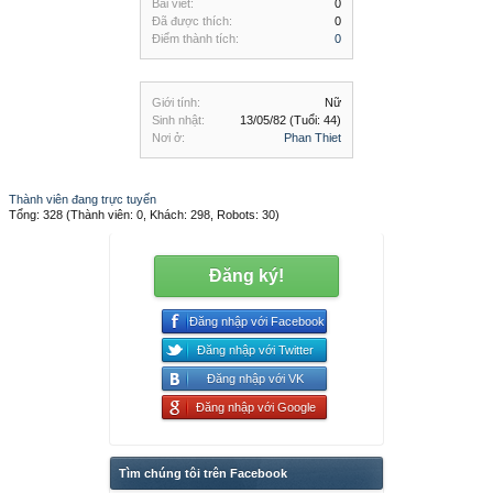
Bài viết:
0
Đã được thích:
0
Điểm thành tích:
0
Giới tính:
Nữ
Sinh nhật:
13/05/82
(Tuổi: 44)
Nơi ở:
Phan Thiet
Thành viên đang trực tuyến
Tổng: 328 (Thành viên: 0, Khách: 298, Robots: 30)
Đăng ký!
Đăng nhập với Facebook
Đăng nhập với Twitter
Đăng nhập với VK
Đăng nhập với Google
Tìm chúng tôi trên Facebook