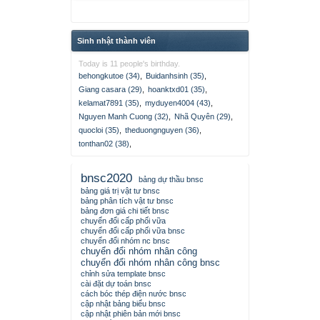
Sinh nhật thành viên
Today is 11 people's birthday.
behongkutoe (34)
,
Buidanhsinh (35)
,
Giang casara (29)
,
hoanktxd01 (35)
,
kelamat7891 (35)
,
myduyen4004 (43)
,
Nguyen Manh Cuong (32)
,
Nhã Quyên (29)
,
quocloi (35)
,
theduongnguyen (36)
,
tonthan02 (38)
,
bnsc2020
bảng dự thầu bnsc
bảng giá trị vật tư bnsc
bảng phân tích vật tư bnsc
bảng đơn giá chi tiết bnsc
chuyển đổi cấp phối vữa
chuyển đổi cấp phối vữa bnsc
chuyển đổi nhóm nc bnsc
chuyển đổi nhóm nhân công
chuyển đổi nhóm nhân công bnsc
chỉnh sửa template bnsc
cài đặt dự toán bnsc
cách bóc thép điện nước bnsc
cập nhật bảng biểu bnsc
cập nhật phiên bản mới bnsc