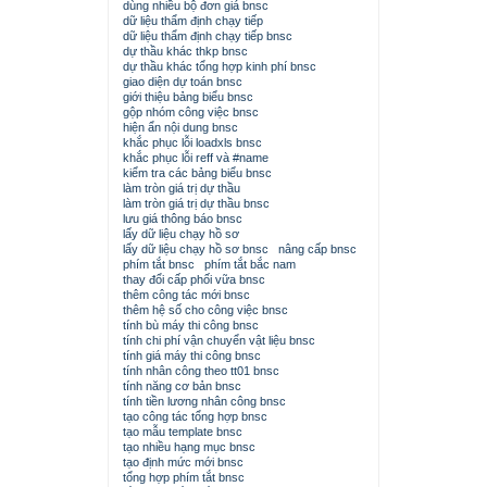
dùng nhiều bộ đơn giá bnsc
dữ liệu thẩm định chạy tiếp
dữ liệu thẩm định chạy tiếp bnsc
dự thầu khác thkp bnsc
dự thầu khác tổng hợp kinh phí bnsc
giao diện dự toán bnsc
giới thiệu bảng biểu bnsc
gộp nhóm công việc bnsc
hiện ẩn nội dung bnsc
khắc phục lỗi loadxls bnsc
khắc phục lỗi reff và #name
kiểm tra các bảng biểu bnsc
làm tròn giá trị dự thầu
làm tròn giá trị dự thầu bnsc
lưu giá thông báo bnsc
lấy dữ liệu chạy hồ sơ
lấy dữ liệu chạy hồ sơ bnsc
nâng cấp bnsc
phím tắt bnsc
phím tắt bắc nam
thay đổi cấp phối vữa bnsc
thêm công tác mới bnsc
thêm hệ số cho công việc bnsc
tính bù máy thi công bnsc
tính chi phí vận chuyển vật liệu bnsc
tính giá máy thi công bnsc
tính nhân công theo tt01 bnsc
tính năng cơ bản bnsc
tính tiền lương nhân công bnsc
tạo công tác tổng hợp bnsc
tạo mẫu template bnsc
tạo nhiều hạng mục bnsc
tạo định mức mới bnsc
tổng hợp phím tắt bnsc