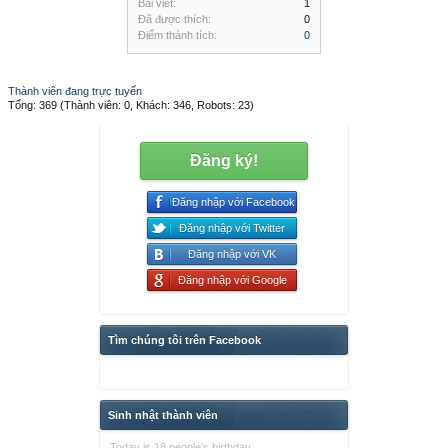
Bài viết:
1
Đã được thích:
0
Điểm thành tích:
0
Thành viên đang trực tuyến
Tổng: 369 (Thành viên: 0, Khách: 346, Robots: 23)
Đăng ký!
Đăng nhập với Facebook
Đăng nhập với Twitter
Đăng nhập với VK
Đăng nhập với Google
Tìm chúng tôi trên Facebook
Sinh nhật thành viên
Today is 18 people's birthday.