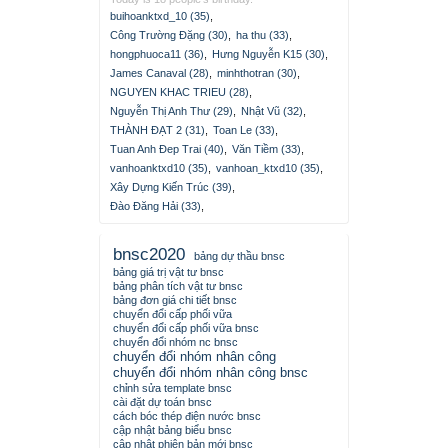
buihoanktxd_10 (35)
,
Công Trường Đặng (30)
,
ha thu (33)
,
hongphuoca11 (36)
,
Hưng Nguyễn K15 (30)
,
James Canaval (28)
,
minhthotran (30)
,
NGUYEN KHAC TRIEU (28)
,
Nguyễn Thị Anh Thư (29)
,
Nhật Vũ (32)
,
THÀNH ĐẠT 2 (31)
,
Toan Le (33)
,
Tuan Anh Đep Trai (40)
,
Văn Tiềm (33)
,
vanhoanktxd10 (35)
,
vanhoan_ktxd10 (35)
,
Xây Dựng Kiến Trúc (39)
,
Đào Đăng Hải (33)
,
bnsc2020
bảng dự thầu bnsc
bảng giá trị vật tư bnsc
bảng phân tích vật tư bnsc
bảng đơn giá chi tiết bnsc
chuyển đổi cấp phối vữa
chuyển đổi cấp phối vữa bnsc
chuyển đổi nhóm nc bnsc
chuyển đổi nhóm nhân công
chuyển đổi nhóm nhân công bnsc
chỉnh sửa template bnsc
cài đặt dự toán bnsc
cách bóc thép điện nước bnsc
cập nhật bảng biểu bnsc
cập nhật phiên bản mới bnsc