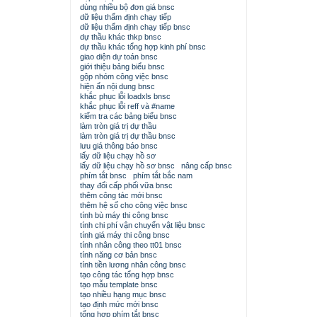
dùng nhiều bộ đơn giá bnsc
dữ liệu thẩm định chạy tiếp
dữ liệu thẩm định chạy tiếp bnsc
dự thầu khác thkp bnsc
dự thầu khác tổng hợp kinh phí bnsc
giao diện dự toán bnsc
giới thiệu bảng biểu bnsc
gộp nhóm công việc bnsc
hiện ẩn nội dung bnsc
khắc phục lỗi loadxls bnsc
khắc phục lỗi reff và #name
kiểm tra các bảng biểu bnsc
làm tròn giá trị dự thầu
làm tròn giá trị dự thầu bnsc
lưu giá thông báo bnsc
lấy dữ liệu chạy hồ sơ
lấy dữ liệu chạy hồ sơ bnsc
nâng cấp bnsc
phím tắt bnsc
phím tắt bắc nam
thay đổi cấp phối vữa bnsc
thêm công tác mới bnsc
thêm hệ số cho công việc bnsc
tính bù máy thi công bnsc
tính chi phí vận chuyển vật liệu bnsc
tính giá máy thi công bnsc
tính nhân công theo tt01 bnsc
tính năng cơ bản bnsc
tính tiền lương nhân công bnsc
tạo công tác tổng hợp bnsc
tạo mẫu template bnsc
tạo nhiều hạng mục bnsc
tạo định mức mới bnsc
tổng hợp phím tắt bnsc