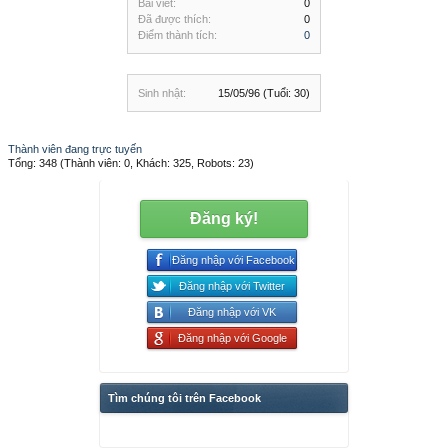
Bài viết:
0
Đã được thích:
0
Điểm thành tích:
0
Sinh nhật:
15/05/96
(Tuổi: 30)
Thành viên đang trực tuyến
Tổng: 348 (Thành viên: 0, Khách: 325, Robots: 23)
Đăng ký!
Đăng nhập với Facebook
Đăng nhập với Twitter
Đăng nhập với VK
Đăng nhập với Google
Tìm chúng tôi trên Facebook