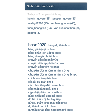
Sinh nhật thành viên
Today is 7 people's birthday.
huynh nguyen (35)
,
pepper nguyen (33)
,
seabig12398 (45)
,
seobenhgoutvn (46)
,
tuan_hoangtien (34)
,
ván của nhà thầu (36)
,
xddovt (37)
,
bnsc2020
bảng dự thầu bnsc
bảng giá trị vật tư bnsc
bảng phân tích vật tư bnsc
bảng đơn giá chi tiết bnsc
chuyển đổi cấp phối vữa
chuyển đổi cấp phối vữa bnsc
chuyển đổi nhóm nc bnsc
chuyển đổi nhóm nhân công
chuyển đổi nhóm nhân công bnsc
chỉnh sửa template bnsc
cài đặt dự toán bnsc
cách bóc thép điện nước bnsc
cập nhật bảng biểu bnsc
cập nhật phiên bản mới bnsc
dùng nhiều bộ đơn giá bnsc
dữ liệu thẩm định chạy tiếp
dữ liệu thẩm định chạy tiếp bnsc
dự thầu khác thkp bnsc
dự thầu khác tổng hợp kinh phí bnsc