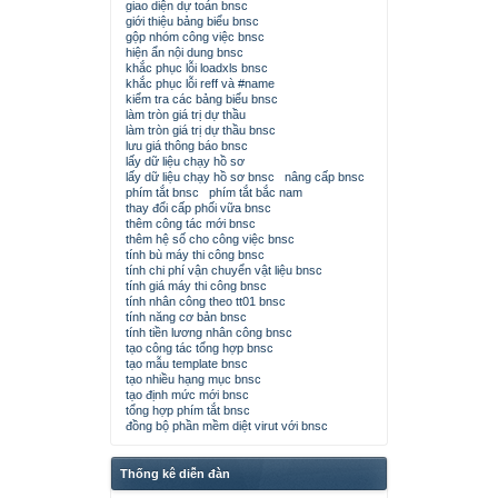
giao diện dự toán bnsc
giới thiệu bảng biểu bnsc
gộp nhóm công việc bnsc
hiện ẩn nội dung bnsc
khắc phục lỗi loadxls bnsc
khắc phục lỗi reff và #name
kiểm tra các bảng biểu bnsc
làm tròn giá trị dự thầu
làm tròn giá trị dự thầu bnsc
lưu giá thông báo bnsc
lấy dữ liệu chạy hồ sơ
lấy dữ liệu chạy hồ sơ bnsc
nâng cấp bnsc
phím tắt bnsc
phím tắt bắc nam
thay đổi cấp phối vữa bnsc
thêm công tác mới bnsc
thêm hệ số cho công việc bnsc
tính bù máy thi công bnsc
tính chi phí vận chuyển vật liệu bnsc
tính giá máy thi công bnsc
tính nhân công theo tt01 bnsc
tính năng cơ bản bnsc
tính tiền lương nhân công bnsc
tạo công tác tổng hợp bnsc
tạo mẫu template bnsc
tạo nhiều hạng mục bnsc
tạo định mức mới bnsc
tổng hợp phím tắt bnsc
đồng bộ phần mềm diệt virut với bnsc
Thống kê diễn đàn