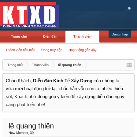
Đăng nhập
Trang chủ
Diễn đàn
Thành viên
Thành viên tiêu biểu
Đang truy cập
Hoạt động gần đây
Trang chủ
Thành viên
lê quang thiên
Chào Khách,
Diễn đàn Kinh Tế Xây Dựng
của chúng ta
vừa mới hoạt động trở lại, chắc hẳn vẫn còn có nhiều thiếu
sót, Khách nhớ đóng góp ý kiến để xây dựng diễn đàn ngày
càng phát triển nhé!
lê quang thiên
New Member
, 30