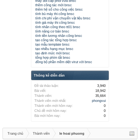
thay đổi cấp phối vữa bnsc
thêm công tác mới bnsc
thêm hệ số cho công việc bnsc
tính bù máy thi công bnsc
tính chi phí vận chuyển vật liệu bnsc
tính giá máy thi công bnsc
tính nhân công theo tt01 bnsc
tính năng cơ bản bnsc
tính tiền lương nhân công bnsc
tạo công tác tổng hợp bnsc
tạo mẫu template bnsc
tạo nhiều hạng mục bnsc
tạo định mức mới bnsc
tổng hợp phím tắt bnsc
đồng bộ phần mềm diệt virut với bnsc
Thống kê diễn đàn
Đề tài thảo luận:
3,940
Bài viết:
18,942
Thành viên:
35,664
Thành viên mới nhất:
phongvui
Thành viên mới hôm nay:
0
Chủ đề mới hôm nay:
0
Bài mới hôm nay:
0
Trang chủ
Thành viên
le hoai phuong