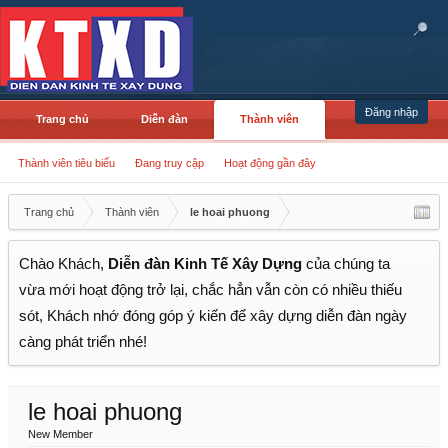
Đăng nhập
Trang chủ
Diễn đàn
Thành viên
Thành viên tiêu biểu
Đang truy cập
Hoạt động gần đây
Trang chủ
Thành viên
le hoai phuong
Chào Khách,
Diễn đàn Kinh Tế Xây Dựng
của chúng ta
vừa mới hoạt động trở lại, chắc hẳn vẫn còn có nhiều thiếu
sót, Khách nhớ đóng góp ý kiến để xây dựng diễn đàn ngày
càng phát triển nhé!
le hoai phuong
New Member