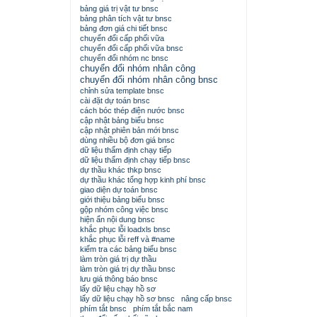
bảng giá trị vật tư bnsc
bảng phân tích vật tư bnsc
bảng đơn giá chi tiết bnsc
chuyển đổi cấp phối vữa
chuyển đổi cấp phối vữa bnsc
chuyển đổi nhóm nc bnsc
chuyển đổi nhóm nhân công
chuyển đổi nhóm nhân công bnsc
chỉnh sửa template bnsc
cài đặt dự toán bnsc
cách bóc thép điện nước bnsc
cập nhật bảng biểu bnsc
cập nhật phiên bản mới bnsc
dùng nhiều bộ đơn giá bnsc
dữ liệu thẩm định chạy tiếp
dữ liệu thẩm định chạy tiếp bnsc
dự thầu khác thkp bnsc
dự thầu khác tổng hợp kinh phí bnsc
giao diện dự toán bnsc
giới thiệu bảng biểu bnsc
gộp nhóm công việc bnsc
hiện ẩn nội dung bnsc
khắc phục lỗi loadxls bnsc
khắc phục lỗi reff và #name
kiểm tra các bảng biểu bnsc
làm tròn giá trị dự thầu
làm tròn giá trị dự thầu bnsc
lưu giá thông báo bnsc
lấy dữ liệu chạy hồ sơ
lấy dữ liệu chạy hồ sơ bnsc
nâng cấp bnsc
phím tắt bnsc
phím tắt bắc nam