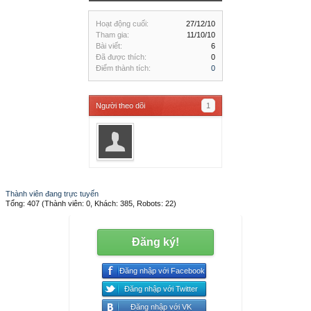
Hoạt động cuối:
27/12/10
Tham gia:
11/10/10
Bài viết:
6
Đã được thích:
0
Điểm thành tích:
0
Người theo dõi
1
Thành viên đang trực tuyến
Tổng: 407 (Thành viên: 0, Khách: 385, Robots: 22)
Đăng ký!
Đăng nhập với Facebook
Đăng nhập với Twitter
Đăng nhập với VK