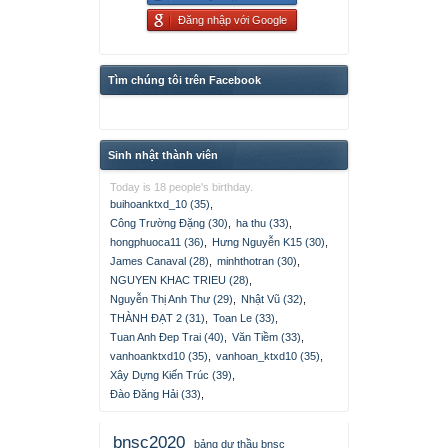
Đăng nhập với Google
Tìm chúng tôi trên Facebook
Sinh nhật thành viên
Today is 18 people's birthday.
buihoanktxd_10 (35)
,
Công Trường Đặng (30)
,
ha thu (33)
,
hongphuoca11 (36)
,
Hưng Nguyễn K15 (30)
,
James Canaval (28)
,
minhthotran (30)
,
NGUYEN KHAC TRIEU (28)
,
Nguyễn Thị Anh Thư (29)
,
Nhật Vũ (32)
,
THÀNH ĐẠT 2 (31)
,
Toan Le (33)
,
Tuan Anh Đep Trai (40)
,
Văn Tiềm (33)
,
vanhoanktxd10 (35)
,
vanhoan_ktxd10 (35)
,
Xây Dựng Kiến Trúc (39)
,
Đào Đăng Hải (33)
,
bnsc2020
bảng dự thầu bnsc