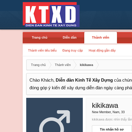
Trang chủ
Diễn đàn
Thành viên
Thành viên tiêu biểu
Đang truy cập
Hoạt động gần đây
Trang chủ
Thành viên
kikikawa
Chào Khách,
Diễn đàn Kinh Tế Xây Dựng
của chúng
đóng góp ý kiến để xây dựng diễn đàn ngày càng phát
kikikawa
New Member
, Nam, 33
kikikawa được nhìn thấy lần
Tin nhắn hồ sơ