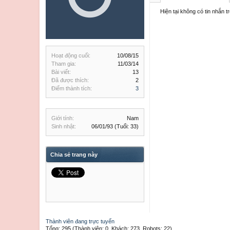
Hiện tại không có tin nhắn 
Hoạt động cuối:
10/08/15
Tham gia:
11/03/14
Bài viết:
13
Đã được thích:
2
Điểm thành tích:
3
Giới tính:
Nam
Sinh nhật:
06/01/93
(Tuổi: 33)
Chia sẻ trang này
Thành viên đang trực tuyến
Tổng: 295 (Thành viên: 0, Khách: 273, Robots: 22)