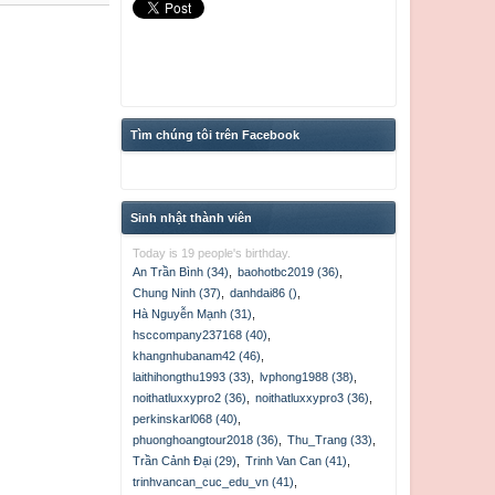
Tìm chúng tôi trên Facebook
Sinh nhật thành viên
Today is 19 people's birthday.
An Trần Bình (34)
,
baohotbc2019 (36)
,
Chung Ninh (37)
,
danhdai86 ()
,
Hà Nguyễn Mạnh (31)
,
hsccompany237168 (40)
,
khangnhubanam42 (46)
,
laithihongthu1993 (33)
,
lvphong1988 (38)
,
noithatluxxypro2 (36)
,
noithatluxxypro3 (36)
,
perkinskarl068 (40)
,
phuonghoangtour2018 (36)
,
Thu_Trang (33)
,
Trần Cảnh Đại (29)
,
Trinh Van Can (41)
,
trinhvancan_cuc_edu_vn (41)
,