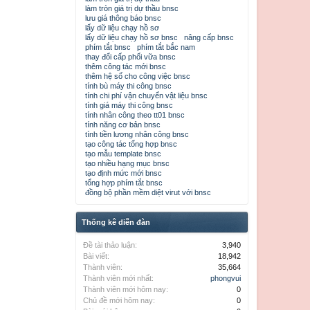
làm tròn giá trị dự thầu bnsc
lưu giá thông báo bnsc
lấy dữ liệu chạy hồ sơ
lấy dữ liệu chạy hồ sơ bnsc
nâng cấp bnsc
phím tắt bnsc
phím tắt bắc nam
thay đổi cấp phối vữa bnsc
thêm công tác mới bnsc
thêm hệ số cho công việc bnsc
tính bù máy thi công bnsc
tính chi phí vận chuyển vật liệu bnsc
tính giá máy thi công bnsc
tính nhân công theo tt01 bnsc
tính năng cơ bản bnsc
tính tiền lương nhân công bnsc
tạo công tác tổng hợp bnsc
tạo mẫu template bnsc
tạo nhiều hạng mục bnsc
tạo định mức mới bnsc
tổng hợp phím tắt bnsc
đồng bộ phần mềm diệt virut với bnsc
Thống kê diễn đàn
Đề tài thảo luận:
3,940
Bài viết:
18,942
Thành viên:
35,664
Thành viên mới nhất:
phongvui
Thành viên mới hôm nay:
0
Chủ đề mới hôm nay:
0