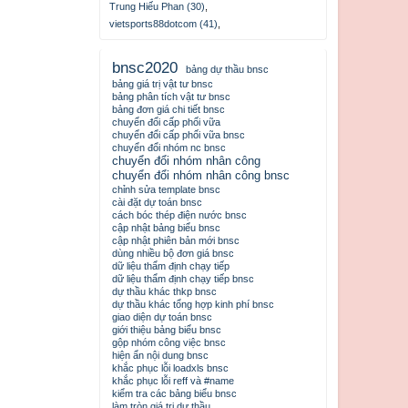
Trung Hiếu Phan (30)
,
vietsports88dotcom (41)
,
bnsc2020
bảng dự thầu bnsc
bảng giá trị vật tư bnsc
bảng phân tích vật tư bnsc
bảng đơn giá chi tiết bnsc
chuyển đổi cấp phối vữa
chuyển đổi cấp phối vữa bnsc
chuyển đổi nhóm nc bnsc
chuyển đổi nhóm nhân công
chuyển đổi nhóm nhân công bnsc
chỉnh sửa template bnsc
cài đặt dự toán bnsc
cách bóc thép điện nước bnsc
cập nhật bảng biểu bnsc
cập nhật phiên bản mới bnsc
dùng nhiều bộ đơn giá bnsc
dữ liệu thẩm định chạy tiếp
dữ liệu thẩm định chạy tiếp bnsc
dự thầu khác thkp bnsc
dự thầu khác tổng hợp kinh phí bnsc
giao diện dự toán bnsc
giới thiệu bảng biểu bnsc
gộp nhóm công việc bnsc
hiện ẩn nội dung bnsc
khắc phục lỗi loadxls bnsc
khắc phục lỗi reff và #name
kiểm tra các bảng biểu bnsc
làm tròn giá trị dự thầu