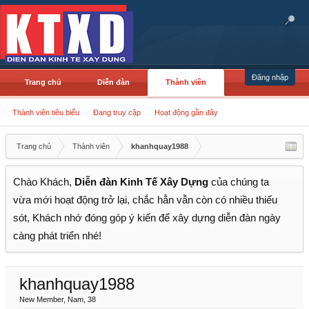
Đăng nhập
Trang chủ
Diễn đàn
Thành viên
Thành viên tiêu biểu
Đang truy cập
Hoạt động gần đây
Trang chủ
Thành viên
khanhquay1988
Chào Khách,
Diễn đàn Kinh Tế Xây Dựng
của chúng ta
vừa mới hoạt động trở lại, chắc hẳn vẫn còn có nhiều thiếu
sót, Khách nhớ đóng góp ý kiến để xây dựng diễn đàn ngày
càng phát triển nhé!
khanhquay1988
New Member
, Nam, 38