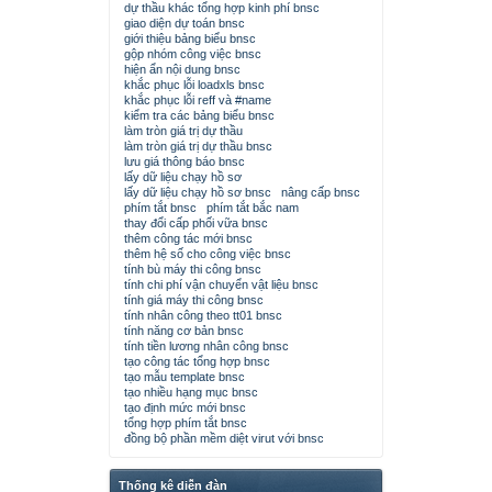
dự thầu khác tổng hợp kinh phí bnsc
giao diện dự toán bnsc
giới thiệu bảng biểu bnsc
gộp nhóm công việc bnsc
hiện ẩn nội dung bnsc
khắc phục lỗi loadxls bnsc
khắc phục lỗi reff và #name
kiểm tra các bảng biểu bnsc
làm tròn giá trị dự thầu
làm tròn giá trị dự thầu bnsc
lưu giá thông báo bnsc
lấy dữ liệu chạy hồ sơ
lấy dữ liệu chạy hồ sơ bnsc
nâng cấp bnsc
phím tắt bnsc
phím tắt bắc nam
thay đổi cấp phối vữa bnsc
thêm công tác mới bnsc
thêm hệ số cho công việc bnsc
tính bù máy thi công bnsc
tính chi phí vận chuyển vật liệu bnsc
tính giá máy thi công bnsc
tính nhân công theo tt01 bnsc
tính năng cơ bản bnsc
tính tiền lương nhân công bnsc
tạo công tác tổng hợp bnsc
tạo mẫu template bnsc
tạo nhiều hạng mục bnsc
tạo định mức mới bnsc
tổng hợp phím tắt bnsc
đồng bộ phần mềm diệt virut với bnsc
Thống kê diễn đàn