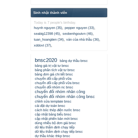
Sinh nhật thành viên
Today is 7 people's birthday.
huynh nguyen (35)
,
pepper nguyen (33)
,
seabig12398 (45)
,
seobenhgoutvn (46)
,
tuan_hoangtien (34)
,
ván của nhà thầu (36)
,
xddovt (37)
,
bnsc2020
bảng dự thầu bnsc
bảng giá trị vật tư bnsc
bảng phân tích vật tư bnsc
bảng đơn giá chi tiết bnsc
chuyển đổi cấp phối vữa
chuyển đổi cấp phối vữa bnsc
chuyển đổi nhóm nc bnsc
chuyển đổi nhóm nhân công
chuyển đổi nhóm nhân công bnsc
chỉnh sửa template bnsc
cài đặt dự toán bnsc
cách bóc thép điện nước bnsc
cập nhật bảng biểu bnsc
cập nhật phiên bản mới bnsc
dùng nhiều bộ đơn giá bnsc
dữ liệu thẩm định chạy tiếp
dữ liệu thẩm định chạy tiếp bnsc
dự thầu khác thkp bnsc