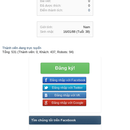
Bài viết:
0
Đã được thích:
0
Điểm thành tích:
0
Giới tính:
Nam
Sinh nhật:
16/01/88
(Tuổi: 38)
Thành viên đang trực tuyến
Tổng: 531 (Thành viên: 0, Khách: 437, Robots: 94)
Đăng ký!
Đăng nhập với Facebook
Đăng nhập với Twitter
Đăng nhập với VK
Đăng nhập với Google
Tìm chúng tôi trên Facebook