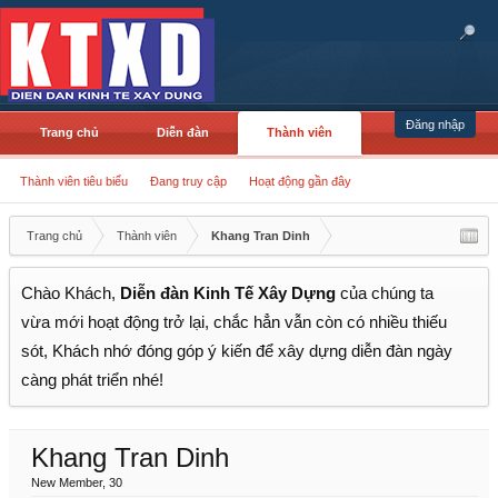
Đăng nhập
Trang chủ
Diễn đàn
Thành viên
Thành viên tiêu biểu
Đang truy cập
Hoạt động gần đây
Trang chủ
Thành viên
Khang Tran Dinh
Chào Khách,
Diễn đàn Kinh Tế Xây Dựng
của chúng ta
vừa mới hoạt động trở lại, chắc hẳn vẫn còn có nhiều thiếu
sót, Khách nhớ đóng góp ý kiến để xây dựng diễn đàn ngày
càng phát triển nhé!
Khang Tran Dinh
New Member
, 30