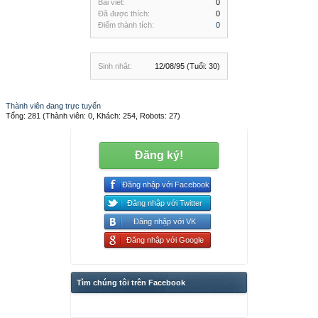
Bài viết:
0
Đã được thích:
0
Điểm thành tích:
0
Sinh nhật:
12/08/95
(Tuổi: 30)
Thành viên đang trực tuyến
Tổng: 281 (Thành viên: 0, Khách: 254, Robots: 27)
Đăng ký!
Đăng nhập với Facebook
Đăng nhập với Twitter
Đăng nhập với VK
Đăng nhập với Google
Tìm chúng tôi trên Facebook