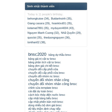
Sinh nhật thành viên
Today is 11 people's birthday.
behongkutoe (34)
,
Buidanhsinh (35)
,
Giang casara (29)
,
hoanktxd01 (35)
,
kelamat7891 (35)
,
myduyen4004 (43)
,
Nguyen Manh Cuong (32)
,
Nhã Quyên (29)
,
quocloi (35)
,
theduongnguyen (36)
,
tonthan02 (38)
,
bnsc2020
bảng dự thầu bnsc
bảng giá trị vật tư bnsc
bảng phân tích vật tư bnsc
bảng đơn giá chi tiết bnsc
chuyển đổi cấp phối vữa
chuyển đổi cấp phối vữa bnsc
chuyển đổi nhóm nc bnsc
chuyển đổi nhóm nhân công
chuyển đổi nhóm nhân công bnsc
chỉnh sửa template bnsc
cài đặt dự toán bnsc
cách bóc thép điện nước bnsc
cập nhật bảng biểu bnsc
cập nhật phiên bản mới bnsc
dùng nhiều bộ đơn giá bnsc
dữ liệu thẩm định chạy tiếp