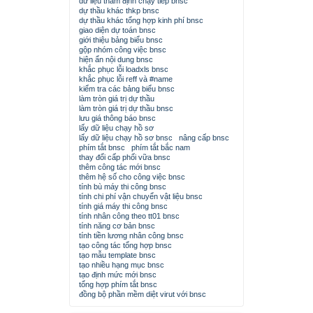
dữ liệu thẩm định chạy tiếp bnsc
dự thầu khác thkp bnsc
dự thầu khác tổng hợp kinh phí bnsc
giao diện dự toán bnsc
giới thiệu bảng biểu bnsc
gộp nhóm công việc bnsc
hiện ẩn nội dung bnsc
khắc phục lỗi loadxls bnsc
khắc phục lỗi reff và #name
kiểm tra các bảng biểu bnsc
làm tròn giá trị dự thầu
làm tròn giá trị dự thầu bnsc
lưu giá thông báo bnsc
lấy dữ liệu chạy hồ sơ
lấy dữ liệu chạy hồ sơ bnsc
nâng cấp bnsc
phím tắt bnsc
phím tắt bắc nam
thay đổi cấp phối vữa bnsc
thêm công tác mới bnsc
thêm hệ số cho công việc bnsc
tính bù máy thi công bnsc
tính chi phí vận chuyển vật liệu bnsc
tính giá máy thi công bnsc
tính nhân công theo tt01 bnsc
tính năng cơ bản bnsc
tính tiền lương nhân công bnsc
tạo công tác tổng hợp bnsc
tạo mẫu template bnsc
tạo nhiều hạng mục bnsc
tạo định mức mới bnsc
tổng hợp phím tắt bnsc
đồng bộ phần mềm diệt virut với bnsc