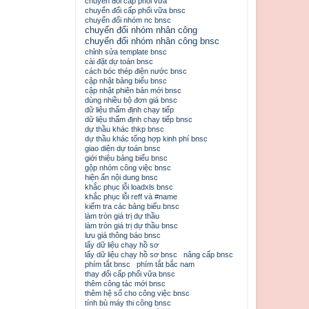
chuyển đổi cấp phối vữa
chuyển đổi cấp phối vữa bnsc
chuyển đổi nhóm nc bnsc
chuyển đổi nhóm nhân công
chuyển đổi nhóm nhân công bnsc
chỉnh sửa template bnsc
cài đặt dự toán bnsc
cách bóc thép điện nước bnsc
cập nhật bảng biểu bnsc
cập nhật phiên bản mới bnsc
dùng nhiều bộ đơn giá bnsc
dữ liệu thẩm định chạy tiếp
dữ liệu thẩm định chạy tiếp bnsc
dự thầu khác thkp bnsc
dự thầu khác tổng hợp kinh phí bnsc
giao diện dự toán bnsc
giới thiệu bảng biểu bnsc
gộp nhóm công việc bnsc
hiện ẩn nội dung bnsc
khắc phục lỗi loadxls bnsc
khắc phục lỗi reff và #name
kiểm tra các bảng biểu bnsc
làm tròn giá trị dự thầu
làm tròn giá trị dự thầu bnsc
lưu giá thông báo bnsc
lấy dữ liệu chạy hồ sơ
lấy dữ liệu chạy hồ sơ bnsc
nâng cấp bnsc
phím tắt bnsc
phím tắt bắc nam
thay đổi cấp phối vữa bnsc
thêm công tác mới bnsc
thêm hệ số cho công việc bnsc
tính bù máy thi công bnsc