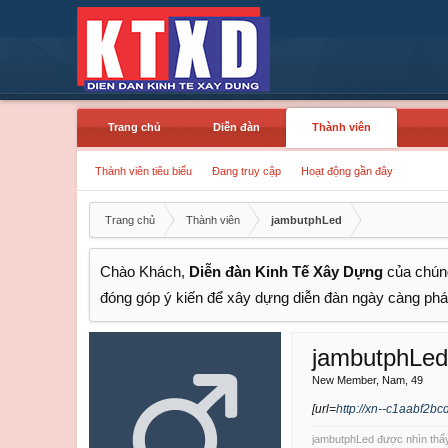
Trang chủ
Diễn đàn
Thành viên
Thành viên tiêu biểu
Đang truy cập
Hoạt động gần đây
Trang chủ
Thành viên
jambutphLed
Chào Khách,
Diễn đàn Kinh Tế Xây Dựng
của chúng
đóng góp ý kiến để xây dựng diễn đàn ngày càng phát
jambutphLed
New Member
, Nam, 49
[url=
http://xn--c1aabf2b
jambutphLed được nhìn thấy