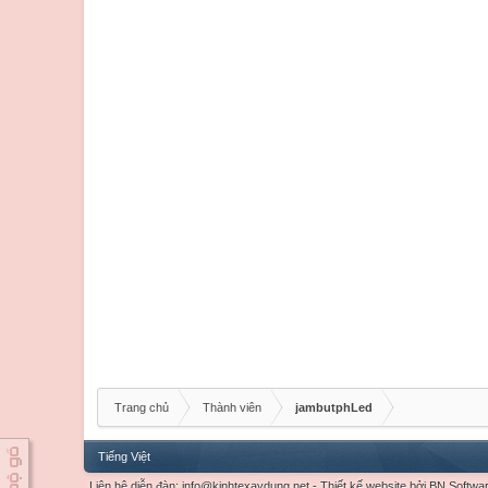
Trang chủ
Thành viên
jambutphLed
Tiếng Việt
Liên hệ diễn đàn:
info@kinhtexaydung.net
-
Thiết kế website
bởi
BN Softwa