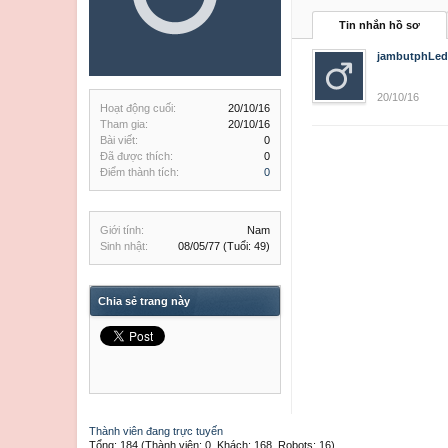
Tin nhắn hồ sơ
jambutphLed
20/10/16
Hoạt động cuối:
20/10/16
Tham gia:
20/10/16
Bài viết:
0
Đã được thích:
0
Điểm thành tích:
0
Giới tính:
Nam
Sinh nhật:
08/05/77
(Tuổi: 49)
Chia sẻ trang này
Thành viên đang trực tuyến
Tổng: 184 (Thành viên: 0, Khách: 168, Robots: 16)