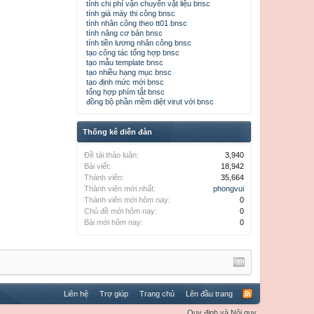
tính chi phí vận chuyển vật liệu bnsc
tính giá máy thi công bnsc
tính nhân công theo tt01 bnsc
tính năng cơ bản bnsc
tính tiền lương nhân công bnsc
tạo công tác tổng hợp bnsc
tạo mẫu template bnsc
tạo nhiều hạng mục bnsc
tạo định mức mới bnsc
tổng hợp phím tắt bnsc
đồng bộ phần mềm diệt virut với bnsc
Thống kê diễn đàn
Đề tài thảo luận:
3,940
Bài viết:
18,942
Thành viên:
35,664
Thành viên mới nhất:
phongvui
Thành viên mới hôm nay:
0
Chủ đề mới hôm nay:
0
Bài mới hôm nay:
0
Liên hệ
Trợ giúp
Trang chủ
Lên đầu trang
Quy định và Nội quy