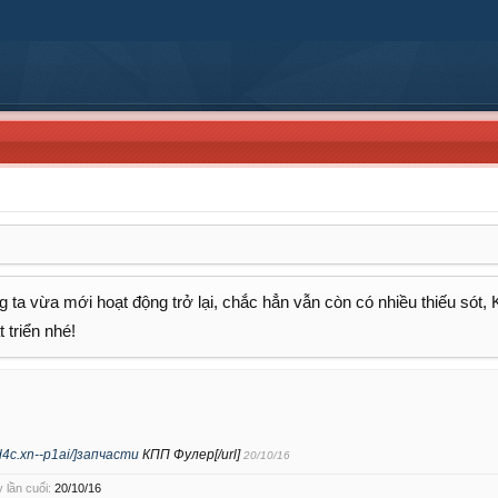
 ta vừa mới hoạt động trở lại, chắc hẳn vẫn còn có nhiều thiếu sót,
 triển nhé!
cd4c.xn--p1ai/]запчасти
КПП Фулер[/url]
20/10/16
 lần cuối:
20/10/16