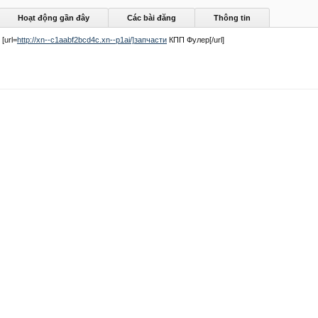
Hoạt động gần đây
Các bài đăng
Thông tin
[url=
http://xn--c1aabf2bcd4c.xn--p1ai/]запчасти
КПП Фулер[/url]