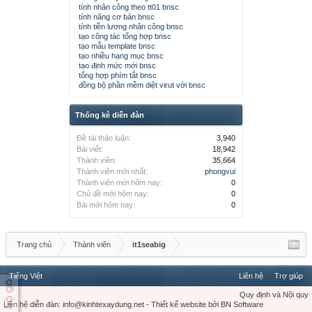
tính nhân công theo tt01 bnsc
tính năng cơ bản bnsc
tính tiền lương nhân công bnsc
tạo công tác tổng hợp bnsc
tạo mẫu template bnsc
tạo nhiều hạng mục bnsc
tạo định mức mới bnsc
tổng hợp phím tắt bnsc
đồng bộ phần mềm diệt virut với bnsc
Thống kê diễn đàn
Đề tài thảo luận:
3,940
Bài viết:
18,942
Thành viên:
35,664
Thành viên mới nhất:
phongvui
Thành viên mới hôm nay:
0
Chủ đề mới hôm nay:
0
Bài mới hôm nay:
0
Trang chủ
Thành viên
it1seabig
Tiếng Việt
Liên hệ
Trợ giúp
Quy định và Nội quy
Liên hệ diễn đàn:
info@kinhtexaydung.net
-
Thiết kế website
bởi
BN Software