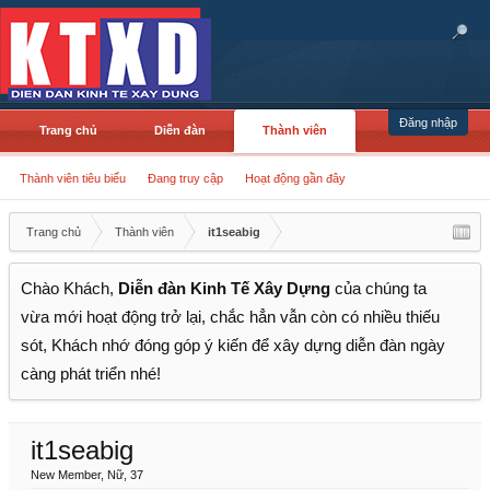
Đăng nhập
Trang chủ
Diễn đàn
Thành viên
Thành viên tiêu biểu
Đang truy cập
Hoạt động gần đây
Trang chủ
Thành viên
it1seabig
Chào Khách,
Diễn đàn Kinh Tế Xây Dựng
của chúng ta
vừa mới hoạt động trở lại, chắc hẳn vẫn còn có nhiều thiếu
sót, Khách nhớ đóng góp ý kiến để xây dựng diễn đàn ngày
càng phát triển nhé!
it1seabig
New Member
, Nữ, 37