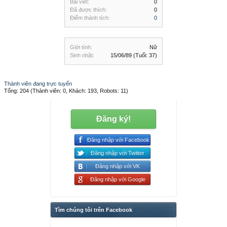
Bài viết:
0
Đã được thích:
0
Điểm thành tích:
0
Giới tính:
Nữ
Sinh nhật:
15/06/89
(Tuổi: 37)
Thành viên đang trực tuyến
Tổng: 204 (Thành viên: 0, Khách: 193, Robots: 11)
Đăng ký!
Đăng nhập với Facebook
Đăng nhập với Twitter
Đăng nhập với VK
Đăng nhập với Google
Tìm chúng tôi trên Facebook