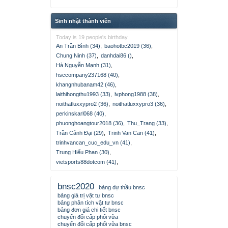
Sinh nhật thành viên
Today is 19 people's birthday.
An Trần Bình (34)
,
baohotbc2019 (36)
,
Chung Ninh (37)
,
danhdai86 ()
,
Hà Nguyễn Mạnh (31)
,
hsccompany237168 (40)
,
khangnhubanam42 (46)
,
laithihongthu1993 (33)
,
lvphong1988 (38)
,
noithatluxxypro2 (36)
,
noithatluxxypro3 (36)
,
perkinskarl068 (40)
,
phuonghoangtour2018 (36)
,
Thu_Trang (33)
,
Trần Cảnh Đại (29)
,
Trinh Van Can (41)
,
trinhvancan_cuc_edu_vn (41)
,
Trung Hiếu Phan (30)
,
vietsports88dotcom (41)
,
bnsc2020
bảng dự thầu bnsc
bảng giá trị vật tư bnsc
bảng phân tích vật tư bnsc
bảng đơn giá chi tiết bnsc
chuyển đổi cấp phối vữa
chuyển đổi cấp phối vữa bnsc