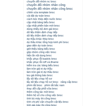
chuyển đổi nhóm nc bnsc
chuyển đổi nhóm nhân công
chuyển đổi nhóm nhân công bnsc
chỉnh sửa template bnsc
cài đặt dự toán bnsc
cách bóc thép điện nước bnsc
cập nhật bảng biểu bnsc
cập nhật phiên bản mới bnsc
dùng nhiều bộ đơn giá bnsc
dữ liệu thẩm định chạy tiếp
dữ liệu thẩm định chạy tiếp bnsc
dự thầu khác thkp bnsc
dự thầu khác tổng hợp kinh phí bnsc
giao diện dự toán bnsc
giới thiệu bảng biểu bnsc
gộp nhóm công việc bnsc
hiện ẩn nội dung bnsc
khắc phục lỗi loadxls bnsc
khắc phục lỗi reff và #name
kiểm tra các bảng biểu bnsc
làm tròn giá trị dự thầu
làm tròn giá trị dự thầu bnsc
lưu giá thông báo bnsc
lấy dữ liệu chạy hồ sơ
lấy dữ liệu chạy hồ sơ bnsc
nâng cấp bnsc
phím tắt bnsc
phím tắt bắc nam
thay đổi cấp phối vữa bnsc
thêm công tác mới bnsc
thêm hệ số cho công việc bnsc
tính bù máy thi công bnsc
tính chi phí vận chuyển vật liệu bnsc
tính giá máy thi công bnsc