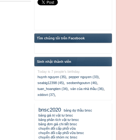
Tìm chúng tôi trên Facebook
Sinh nhật thành viên
Today is 7 people's birthday.
huynh nguyen (35)
,
pepper nguyen (33)
,
seabig12398 (45)
,
seobenhgoutvn (46)
,
tuan_hoangtien (34)
,
ván của nhà thầu (36)
,
xddovt (37)
,
bnsc2020
bảng dự thầu bnsc
bảng giá trị vật tư bnsc
bảng phân tích vật tư bnsc
bảng đơn giá chi tiết bnsc
chuyển đổi cấp phối vữa
chuyển đổi cấp phối vữa bnsc
chuyển đổi nhóm nc bnsc