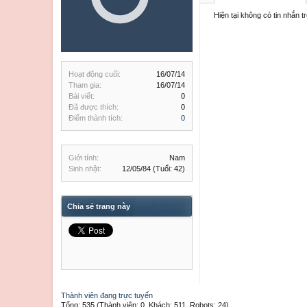
Hiện tại không có tin nhắn 
Hoạt động cuối:
16/07/14
Tham gia:
16/07/14
Bài viết:
0
Đã được thích:
0
Điểm thành tích:
0
Giới tính:
Nam
Sinh nhật:
12/05/84
(Tuổi: 42)
Chia sẻ trang này
Thành viên đang trực tuyến
Tổng: 535 (Thành viên: 0, Khách: 511, Robots: 24)