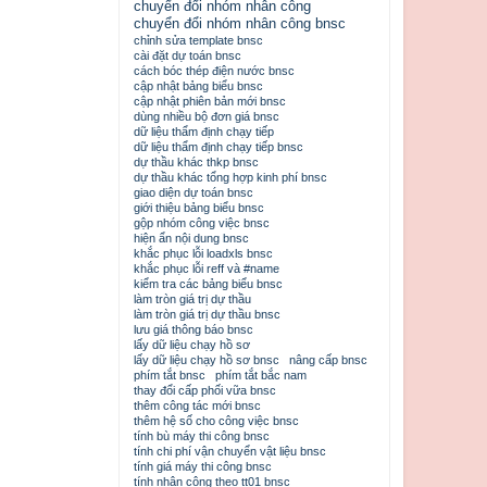
chuyển đổi nhóm nhân công
chuyển đổi nhóm nhân công bnsc
chỉnh sửa template bnsc
cài đặt dự toán bnsc
cách bóc thép điện nước bnsc
cập nhật bảng biểu bnsc
cập nhật phiên bản mới bnsc
dùng nhiều bộ đơn giá bnsc
dữ liệu thẩm định chạy tiếp
dữ liệu thẩm định chạy tiếp bnsc
dự thầu khác thkp bnsc
dự thầu khác tổng hợp kinh phí bnsc
giao diện dự toán bnsc
giới thiệu bảng biểu bnsc
gộp nhóm công việc bnsc
hiện ẩn nội dung bnsc
khắc phục lỗi loadxls bnsc
khắc phục lỗi reff và #name
kiểm tra các bảng biểu bnsc
làm tròn giá trị dự thầu
làm tròn giá trị dự thầu bnsc
lưu giá thông báo bnsc
lấy dữ liệu chạy hồ sơ
lấy dữ liệu chạy hồ sơ bnsc
nâng cấp bnsc
phím tắt bnsc
phím tắt bắc nam
thay đổi cấp phối vữa bnsc
thêm công tác mới bnsc
thêm hệ số cho công việc bnsc
tính bù máy thi công bnsc
tính chi phí vận chuyển vật liệu bnsc
tính giá máy thi công bnsc
tính nhân công theo tt01 bnsc