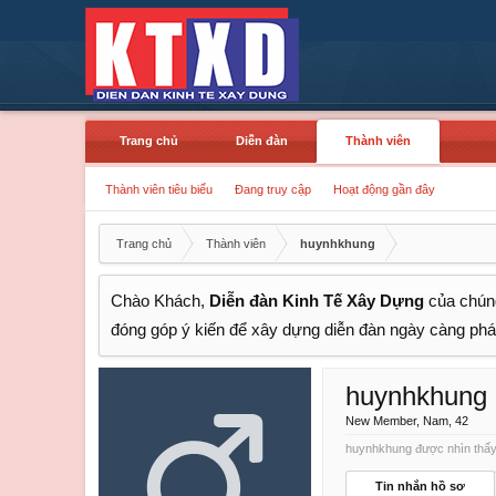
Trang chủ
Diễn đàn
Thành viên
Thành viên tiêu biểu
Đang truy cập
Hoạt động gần đây
Trang chủ
Thành viên
huynhkhung
Chào Khách,
Diễn đàn Kinh Tế Xây Dựng
của chúng
đóng góp ý kiến để xây dựng diễn đàn ngày càng phát
huynhkhung
New Member
, Nam, 42
huynhkhung được nhìn thấy 
Tin nhắn hồ sơ